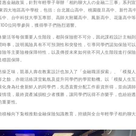
普惠金融政策，針對年輕學子舉辦「相約聊大人の金融二三事」系列
、東四大地區高中學校，包括：台北麗山高中、桃園復旦高中、新竹高
高中、台中科技大學五專部、高師大附屬高中、鳳新高中、花蓮高中
,100位同學參與，獲得學子們熱烈迴響。
休樂活等每個重要人生階段，都與保險密不可分，因此課程設計主軸
聞時事，說明風險具有不可預測性和突發性，引導同學們認知保險可
壽險等主要險種保障特性，以及傳授未來如何依不同人生階段進行保
造穩固保障。
枯燥乏味，凱基人壽在教案設計也加入了「金融職涯探索」、「模擬
容之餘，亦能活絡課堂氣氛及提升同學們的學習動機。以「模擬人生
讓化身為社會新鮮人的同學們，先憑直覺分配工作薪資所得，並由講
擬情境，最終資產減損較少者獲勝，讓同學們玩得不亦樂乎，也紛紛
的重要性。
動積極向下紮根推動金融保險知識教育，持續與全台年輕學子相約聊