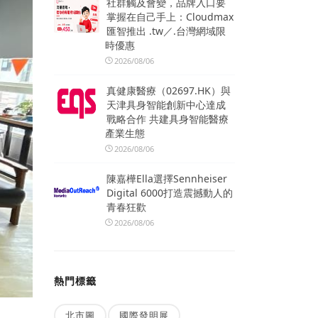
社群觸及會變，品牌入口要
掌握在自己手上：Cloudmax
匯智推出 .tw／.台灣網域限
時優惠
2026/08/06
真健康醫療（02697.HK）與
天津具身智能創新中心達成
戰略合作 共建具身智能醫療
產業生態
2026/08/06
陳嘉樺Ella選擇Sennheiser
Digital 6000打造震撼動人的
青春狂歡
2026/08/06
熱門標籤
北市圖
國際發明展