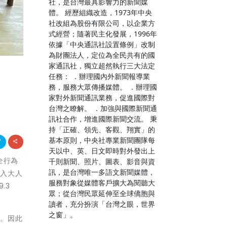
社，是台灣最具影響力的新聞媒
體。 經歷組織改造，1973年中央
社改組為股份有限公司，以企業方
式經營；隨著民主化發展，1996年
依據「中央通訊社設置條例」改制
為財團法人，定位為全民共有的國
家通訊社，獨立超然執行三大法定
任務： ．辦理國內外新聞報導業
務，服務大眾傳播媒體。 ．辦理國
家對外新聞通訊業務，促進國際對
台灣之瞭解。 ．加強與國際新聞通
訊社合作，增進國際新聞交流。 秉
持「正確、領先、客觀、翔實」的
基本原則，中央社專業新聞團隊每
天以中、英、日文即時對外發出上
全行為
千則新聞、照片、圖表、影音與資
訊，是台灣唯一多語文新聞媒體，
進入大人
服務對象從媒體客戶擴大為閱聽大
.3
眾；從台灣民眾延伸至全球僑胞與
讀者，充分扮演「台灣之眼，世界
之窗」。
養。因此