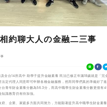
相約聊大人の金融二三事
時事
列講座遍及全台14所高中 助學子提升金融素養 民法已修正年滿18歲就是「完
要法定代理人同意即可申辦各種金融服務，然而同學們真的準備好了
青年財金素養分數為56.3分，而高中職學生財金素養分數更僅有49
險知識教育仍有待加強。
政府、企業、家庭多方面共同努力，方能顯著提升高中職學生財金素