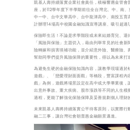
凱基人壽持續落實企業社會責任，積極響應金管會
座，於112學年度下半學期前往全台灣北、中、南
中一中、台中文華高中、台中龍津高中、南投五育
計辦理14場高中校園金融知識宣導講座、吸引超過1
保險即生活！不論是求學階段或未來結婚育兒、退
「風險與保險」主題切入，藉由列舉常見的社會新
險轉嫁和損害填補功能，並介紹意外險、醫療險、
幫助同學們提升風險保障的重要性，得以為未來打
為避免生硬的金融保險知識內容，讓教學現場過於
遊戲」、「戀愛理財面面觀」等橋段，豐富課程內
戲」為例，遊戲將場景設定在高中或大學畢業後，
出意外事故、重大疾病、股市漲跌等不同的人生模
過程，更能了解強化保險保障及妥善規劃個人理財
未來凱基人壽將持續落實公平待客原則，以實際行
融二三事，讓台灣社會朝普惠金融願景邁進。