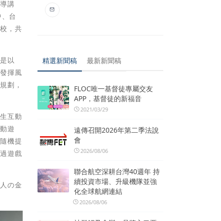
宣導講
中、台
等校，共
則是以
精選新聞稿
最新新聞稿
以發揮風
險規劃，
FLOC唯一基督徒專屬交友
APP，基督徒的新福音
2021/03/29
人生互動
互動遊
遠傳召開2026年第二季法說
會
師隨機提
2026/08/06
透過遊戲
聯合航空深耕台灣40週年 持
續投資市場、升級機隊並強
大人の金
化全球航網連結
2026/08/06