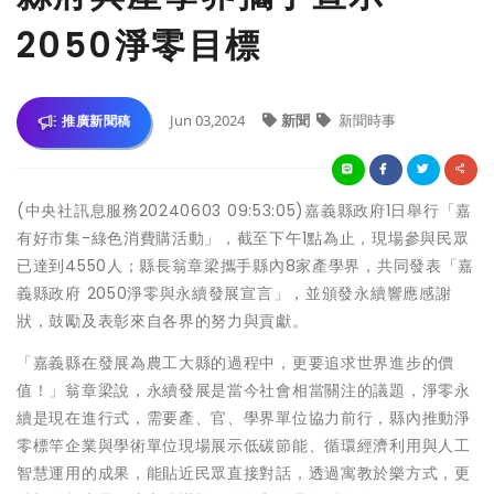
2050淨零目標
Jun 03,2024
新聞
新聞時事
推廣新聞稿
(中央社訊息服務20240603 09:53:05)嘉義縣政府1日舉行「嘉
有好市集-綠色消費購活動」，截至下午1點為止，現場參與民眾
已達到4550人；縣長翁章梁攜手縣內8家產學界，共同發表「嘉
義縣政府 2050淨零與永續發展宣言」，並頒發永續響應感謝
狀，鼓勵及表彰來自各界的努力與貢獻。
「嘉義縣在發展為農工大縣的過程中，更要追求世界進步的價
值！」翁章梁說，永續發展是當今社會相當關注的議題，淨零永
續是現在進行式，需要產、官、學界單位協力前行，縣內推動淨
零標竿企業與學術單位現場展示低碳節能、循環經濟利用與人工
智慧運用的成果，能貼近民眾直接對話，透過寓教於樂方式，更