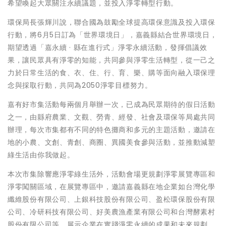
希望喚起大眾關注永續議題，並投入淨零轉型行動。
環保局長張輝川說，聯合國為鼓勵全球提高環保意識及投入環保
行動，將6月5日訂為「世界環境日」，嘉義縣結合世界環境日，
期望透過「嘉永續 · 縣在進行式」淨零永續活動，發揮倡議效
果，讓民眾具有淨零的知能，共同參與淨零生活轉型，從一己之
力於日常生活的食、衣、住、行、育、樂、購等面向融入環保理
念與採取行動，共同為2050淨零目標努力。
嘉有好市集活動每兩個月舉辦一次，已成為民眾期待的假日活動
之一，由縣府農業、文觀、勞青、經發、社會及環保等局處共同
辦理，每次市集都有不同的特色攤商和多元的主題活動，邀請在
地的小農、文創、青創、商圈、異國美食參與活動，並推動減塑
綠生活由你我做起。
本次市集除響應淨零綠生活外，活動會場更規劃淨零展覽專區和
淨零闖關區域，在展覽專區中，邀請嘉義縣在地企業如台灣化學
纖維股份有限公司、上銀科技股份有限公司、盈松環保股份有限
公司、冷研科技有限公司、好美農漁產業有限公司和台灣酵素村
股份有限公司等，展示企業在實踐淨零永續的成果和未來規劃。