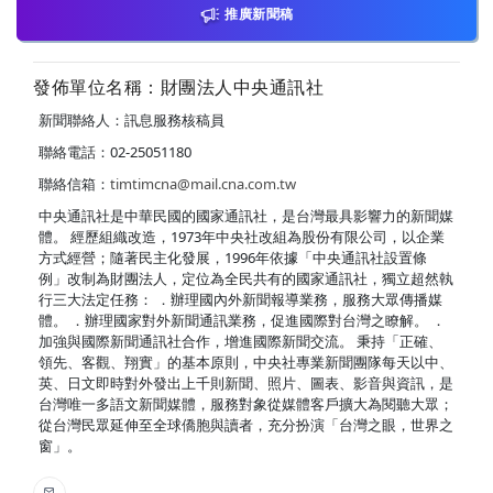
推廣新聞稿
發佈單位名稱：財團法人中央通訊社
新聞聯絡人：訊息服務核稿員
聯絡電話：02-25051180
聯絡信箱：
timtimcna@mail.cna.com.tw
中央通訊社是中華民國的國家通訊社，是台灣最具影響力的新聞媒
體。 經歷組織改造，1973年中央社改組為股份有限公司，以企業
方式經營；隨著民主化發展，1996年依據「中央通訊社設置條
例」改制為財團法人，定位為全民共有的國家通訊社，獨立超然執
行三大法定任務： ．辦理國內外新聞報導業務，服務大眾傳播媒
體。 ．辦理國家對外新聞通訊業務，促進國際對台灣之瞭解。 ．
加強與國際新聞通訊社合作，增進國際新聞交流。 秉持「正確、
領先、客觀、翔實」的基本原則，中央社專業新聞團隊每天以中、
英、日文即時對外發出上千則新聞、照片、圖表、影音與資訊，是
台灣唯一多語文新聞媒體，服務對象從媒體客戶擴大為閱聽大眾；
從台灣民眾延伸至全球僑胞與讀者，充分扮演「台灣之眼，世界之
窗」。