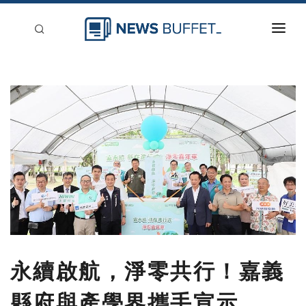
回到首頁
新聞稿分類
登入
刊登
永續啟航，淨零共行！嘉義
縣府與產學界攜手宣示