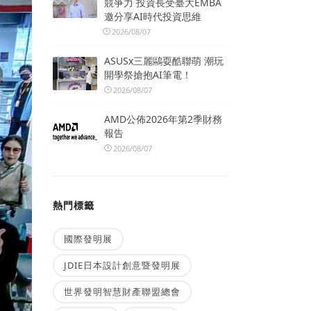
競爭力 投資長受臺大EMBA
邀分享AI時代投資思維
2026/08/07
ASUSx三麗鷗耍酷聯萌 潮玩
開學祭搶抱AI筆電！
2026/08/07
AMD公佈2026年第2季財務
報告
2026/08/07
熱門標籤
國際發明展
JDIE日本設計創意暨發明展
世界發明智慧財產聯盟總會