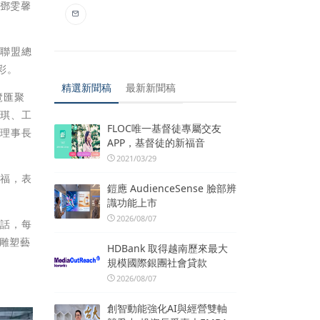
理鄧雯馨
藝聯盟總
彩。
精選新聞稿
最新新聞稿
覽匯聚
冉琪、工
FLOC唯一基督徒專屬交友
前理事長
APP，基督徒的新福音
2021/03/29
祝福，表
鎧應 AudienceSense 臉部辨
識功能上市
2026/08/07
對話，每
瓷雕塑藝
HDBank 取得越南歷來最大
規模國際銀團社會貸款
2026/08/07
創智動能強化AI與經營雙軸