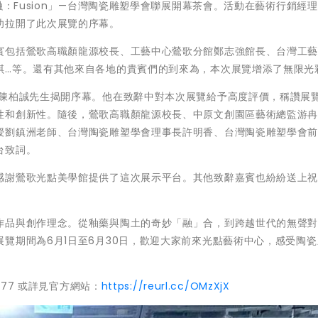
融：Fusion」—台灣陶瓷雕塑學會聯展開幕茶會。活動在藝術行銷經
功拉開了此次展覽的序幕。
賓包括鶯歌高職顏龍源校長、工藝中心鶯歌分館鄭志強館長、台灣工
琪…等。還有其他來自各地的貴賓們的到來為，本次展覽增添了無限光
監陳柏誠先生揭開序幕。他在致辭中對本次展覽給予高度評價，稱讚展
性和創新性。隨後，鶯歌高職顏龍源校長、中原文創園區藝術總監游
授劉鎮洲老師、台灣陶瓷雕塑學會理事長許明香、台灣陶瓷雕塑學會
台致詞。
感謝鶯歌光點美學館提供了這次展示平台。其他致辭嘉賓也紛紛送上
作品與創作理念。從釉藥與陶土的奇妙「融」合，到跨越世代的無聲
覽期間為6月1日至6月30日，歡迎大家前來光點藝術中心，感受陶
577 或詳見官方網站：
https://reurl.cc/OMzXjX