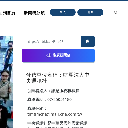
回到首頁
新聞稿分類
登入
刊登
推廣新聞稿
發佈單位名稱：財團法人中
央通訊社
新聞聯絡人：訊息服務核稿員
聯絡電話：02-25051180
聯絡信箱：
timtimcna@mail.cna.com.tw
中央通訊社是中華民國的國家通訊