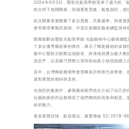
2024年6月2日，鶯歌光點美學館迎來了盛大的「
的主持下熱鬧開展，現場賓客雲集，氣氛熱烈，成
此次開幕茶會匯聚了多位貴賓，共襄盛舉。與會嘉
會常務理事劉武老師、中原文創園區藝術總監游冉
開幕致辭由鶯歌光點美學館 光點藝術中心藝術總
了多位優秀藝術家的傑作，展示了陶瓷藝術的多樣
藝中心鶯歌分館鄭志強館長、終身成就獎台藝大教
游忠平，以及蘇巧慧辦公室特助如真小姐也陸續上
其中，台灣陶瓷雕塑學會理事長許明香代表學會，
達對展覽的期待與支持。
在熱烈的氣氛中，參展藝術家們依次介紹了自己的
位藝術家的作品都展現了他們獨特的視角和創意。展
術的魅力。
更多展覽詳情，歡迎電洽。展覽專線 02-2678-6