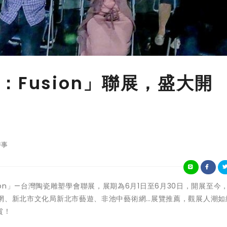
Fusion」聯展，盛大開
時事
：Fusion」—台灣陶瓷雕塑學會聯展，展期為6月1日至6月30日，開展至今
系統網、新北市文化局新北市藝遊、非池中藝術網…展覽推薦，觀展人潮如
賞！