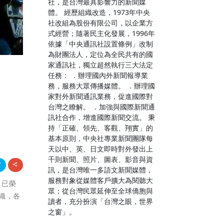
社，是台灣最具影響力的新聞媒
體。 經歷組織改造，1973年中央
社改組為股份有限公司，以企業方
式經營；隨著民主化發展，1996年
依據「中央通訊社設置條例」改制
為財團法人，定位為全民共有的國
家通訊社，獨立超然執行三大法定
任務： ．辦理國內外新聞報導業
務，服務大眾傳播媒體。 ．辦理國
家對外新聞通訊業務，促進國際對
台灣之瞭解。 ．加強與國際新聞通
訊社合作，增進國際新聞交流。 秉
持「正確、領先、客觀、翔實」的
基本原則，中央社專業新聞團隊每
天以中、英、日文即時對外發出上
千則新聞、照片、圖表、影音與資
訊，是台灣唯一多語文新聞媒體，
服務對象從媒體客戶擴大為閱聽大
，已榮
眾；從台灣民眾延伸至全球僑胞與
織，各
讀者，充分扮演「台灣之眼，世界
之窗」。