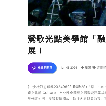
鶯歌光點美學館「融：
展！
Jun 03,2024
新聞
新聞
推廣新聞稿
(中央社訊息服務20240603 11:05:28)「融
獲文化部iCulture、文化部全國藝文活動資訊
界佳評如潮！展覽持續開放，歡迎各界觀眾前來共