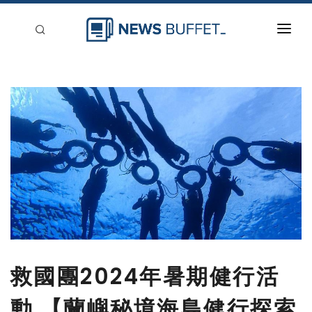
回到首頁
新聞稿分類
登入
刊登
救國團2024年暑期健行活
動 【蘭嶼秘境海島健行探索