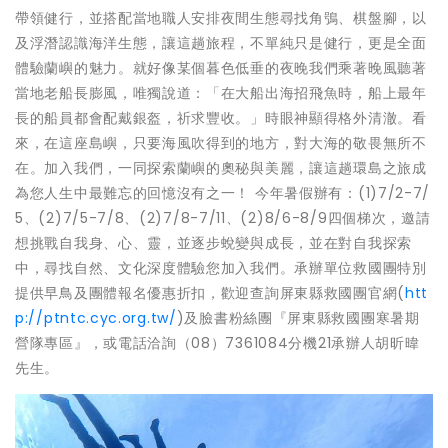
帶領健行，並搭配當地職人安排夜間生態尋找角鴞、棋盤腳，以
及浮潛認識海洋生態，讓這趟旅程，不單純只是健行，更是全面
體驗蘭嶼的魅力。就好像某個暮色低垂的夜晚我們乘著晚風聽著
當地老船長膨風，唯獨說道：「在大船出海招飛魚時，船上最年
長的船員都會配戴銀盔，祈求豐收。」時眼神顯得格外清澈。看
來，在這座島嶼，只要海風吹得到的地方，對大海的敬畏無所不
在。加入我們，一同探索蘭嶼的奧秘與美麗，讓這趟環島之旅成
為您人生中最難忘的回憶沒有之一！ 今年暑假辦有：(1)7/2-7/
5、(2)7/5-7/8、(2)7/8-7/11、(2)8/6-8/9四個梯次，邀請
想挑戰自我身、心、靈，並逐步蛻變與成長，並在對自我探索
中，尋找自然、文化深度體驗您加入我們。承辦單位救國團特別
提供早鳥及團體報名優惠折扣，歡迎查詢屏東縣救國團官網(
htt
p://ptntc.cyc.org.tw/
)及臉書粉絲團『屏東縣救國團寒暑期
營隊專區』，或電話洽詢（08）7361084分機21承辦人胡昕暐
先生。