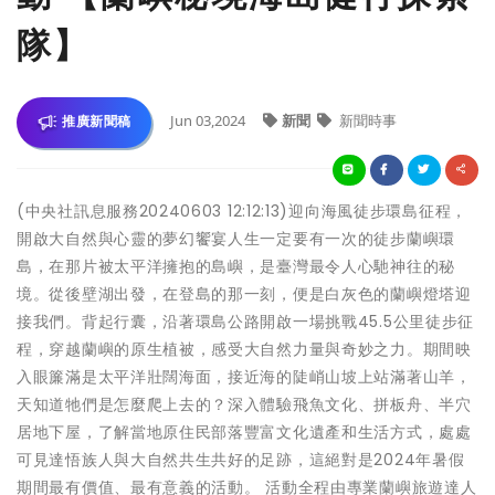
隊】
Jun 03,2024
新聞
新聞時事
推廣新聞稿
(中央社訊息服務20240603 12:12:13)迎向海風徒步環島征程，
開啟大自然與心靈的夢幻饗宴人生一定要有一次的徒步蘭嶼環
島，在那片被太平洋擁抱的島嶼，是臺灣最令人心馳神往的秘
境。從後壁湖出發，在登島的那一刻，便是白灰色的蘭嶼燈塔迎
接我們。背起行囊，沿著環島公路開啟一場挑戰45.5公里徒步征
程，穿越蘭嶼的原生植被，感受大自然力量與奇妙之力。期間映
入眼簾滿是太平洋壯闊海面，接近海的陡峭山坡上站滿著山羊，
天知道牠們是怎麼爬上去的？深入體驗飛魚文化、拼板舟、半穴
居地下屋，了解當地原住民部落豐富文化遺產和生活方式，處處
可見達悟族人與大自然共生共好的足跡，這絕對是2024年暑假
期間最有價值、最有意義的活動。 活動全程由專業蘭嶼旅遊達人