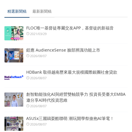
精選新聞稿
最新新聞稿
FLOC唯一基督徒專屬交友APP，基督徒的新福音
2021/03/29
鎧應 AudienceSense 臉部辨識功能上市
2026/08/07
HDBank 取得越南歷來最大規模國際銀團社會貸款
2026/08/07
創智動能強化AI與經營雙軸競爭力 投資長受臺大EMBA
邀分享AI時代投資思維
2026/08/07
ASUSx三麗鷗耍酷聯萌 潮玩開學祭搶抱AI筆電！
2026/08/07