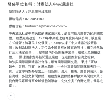
發佈單位名稱：財團法人中央通訊社
新聞聯絡人：訊息服務核稿員
聯絡電話：02-25051180
聯絡信箱：
timtimcna@mail.cna.com.tw
中央通訊社是中華民國的國家通訊社，是台灣最具影響力的新聞媒
體。 經歷組織改造，1973年中央社改組為股份有限公司，以企業
方式經營；隨著民主化發展，1996年依據「中央通訊社設置條
例」改制為財團法人，定位為全民共有的國家通訊社，獨立超然執
行三大法定任務： ．辦理國內外新聞報導業務，服務大眾傳播媒
體。 ．辦理國家對外新聞通訊業務，促進國際對台灣之瞭解。 ．
加強與國際新聞通訊社合作，增進國際新聞交流。 秉持「正確、
領先、客觀、翔實」的基本原則，中央社專業新聞團隊每天以中、
英、日文即時對外發出上千則新聞、照片、圖表、影音與資訊，是
台灣唯一多語文新聞媒體，服務對象從媒體客戶擴大為閱聽大眾；
從台灣民眾延伸至全球僑胞與讀者，充分扮演「台灣之眼，世界之
窗」。