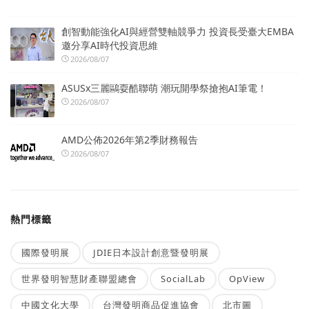
創智動能強化AI與經營雙軸競爭力 投資長受臺大EMBA
邀分享AI時代投資思維
2026/08/07
ASUSx三麗鷗耍酷聯萌 潮玩開學祭搶抱AI筆電！
2026/08/07
AMD公佈2026年第2季財務報告
2026/08/07
熱門標籤
國際發明展
JDIE日本設計創意暨發明展
世界發明智慧財產聯盟總會
SocialLab
OpView
中國文化大學
台灣發明商品促進協會
北市圖