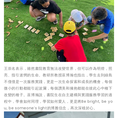
王崇名表示，雖然書院教育無法改變世界，但可以作為明燈，照
亮、指引迷惘的生命。教研所教授巫博瀚也指出，學生去到綠島
不僅僅是一次服務實踐，更是一次生命探索和成長的機會，每個
微小的行動都能引起波瀾，每個讚美和擁抱都能在彼此心中種下
改變的種子。巫博瀚說，書院生在自主建構與實踐服務學習的過
程中，學會如何同理，學習如何愛人，更是將Be bright, be yo
u, be someone’s light的博雅信念，再次深植於心。