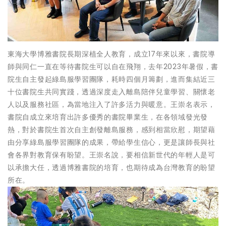
東海大學博雅書院長期深植全人教育，成立17年來以來，書院導
師與同仁一直在等待書院生可以自在飛翔，去年2023年暑假，書
院生自主發起綠島服學習團隊，耗時四個月籌劃，進而集結近三
十位書院生共同實踐，透過深度走入離島陪伴兒童學習、關懷老
人以及服務社區，為當地注入了許多活力與暖意。王崇名表示，
書院自成立來培育出許多優秀的書院畢業生，在各領域發光發
熱，對於書院生首次自主創發離島服務，感到相當欣慰，期望藉
由分享綠島服學習團隊的成果，帶給學生信心，更是讓師長與社
會各界對教育保有盼望。王崇名說，要相信新世代的年輕人是可
以承擔大任，透過博雅書院的培育，也期待成為台灣教育的盼望
所在。