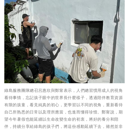
綠島服務團隊總召呂惠欣與鄭甯表示，人們總習慣用成人的視角
看待事情，忘記孩子眼中的世界長什麼樣子，透過陪伴教育資源
有限的孩童，看見純真的初心，更學習以不同的視角，重新看待
自己所熟悉的日常以及理所應當，也進而懂得珍惜。鄭甯說，期
望今年暑假也能延續以生命改變生命的初衷，將好的養分和陪
伴，持續分享給綠島的孩子們，將這份感動延續下去，雖然並非