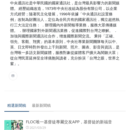
中央通訊社是中華民國的國家通訊社，是台灣最具影響力的新聞媒
體。 經歷組織改造，1973年中央社改組為股份有限公司，以企業
方式經營；隨著民主化發展，1996年依據「中央通訊社設置條
例」改制為財團法人，定位為全民共有的國家通訊社，獨立超然執
行三大法定任務： ．辦理國內外新聞報導業務，服務大眾傳播媒
體。 ．辦理國家對外新聞通訊業務，促進國際對台灣之瞭解。 ．
加強與國際新聞通訊社合作，增進國際新聞交流。 秉持「正確、
領先、客觀、翔實」的基本原則，中央社專業新聞團隊每天以中、
英、日文即時對外發出上千則新聞、照片、圖表、影音與資訊，是
台灣唯一多語文新聞媒體，服務對象從媒體客戶擴大為閱聽大眾；
從台灣民眾延伸至全球僑胞與讀者，充分扮演「台灣之眼，世界之
窗」。
精選新聞稿
最新新聞稿
FLOC唯一基督徒專屬交友APP，基督徒的新福音
2021/03/29