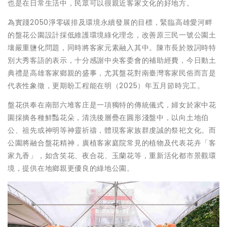
也是在日常生活中，民眾可以很親近客家文化的好地方。
為實踐2050淨零碳排及環境永續發展的目標，緊臨高雄愛河畔
的盤花公園設計採低維護環境綠化理念，改善原三民一號公園土
壤嚴重鹽化問題，同時將客家元素融入其中。陳市長於致詞時特
別大秀客語的表示，十分感謝中央客委會的補助經費，今日動土
典禮是高雄客家鄉親的盛事，尤其盤花對南臺灣客家民俗而言是
代表性象徵，更期盼工程能在明（2025）年五月節時完工。
盤花供奉在南部六堆客庄是一項獨特的傳統儀式，婦女於家中花
園採摘各種鮮豔花朵，清洗後層疊在圓形淺盤中，以向土地伯
公、祖先或神明等神靈祈禱，體現客家族群虔誠的祭祀文化。而
公園將融合盤花精神，廣植客家庭院常見的植物及代表花卉「客
家九香」，如含笑花、夜合花、玉蘭花等，重新活化都市景觀環
境，提供在地鄉親更優良的綠地公園。