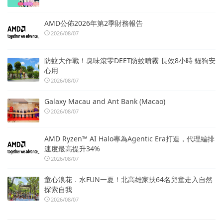
AMD公佈2026年第2季財務報告
2026/08/07
防蚊大作戰！臭味滾零DEET防蚊噴霧 長效8小時 貓狗安
心用
2026/08/07
Galaxy Macau and Ant Bank (Macao)
2026/08/07
AMD Ryzen™ AI Halo專為Agentic Era打造，代理編排
速度最高提升34%
2026/08/07
童心浪花．水FUN一夏！北高雄家扶64名兒童走入自然
探索自我
2026/08/07