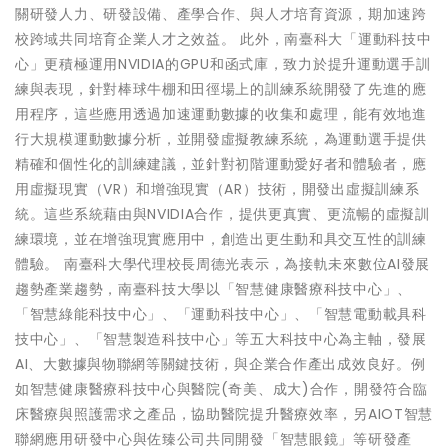
關研發人力、研發設備、產學合作、與人才培育資源，期加速跨
校跨域共同培育企業人才之效益。 此外，南臺科大「運動科技中
心」更積極運用NVIDIA的GPU和函式庫，致力於提升運動選手訓
練與表現，針對棒球牛棚和田徑場上的訓練系統開發了先進的應
用程序，這些應用透過加速運動數據的收集和處理，能有效地進
行大規模運動數據分析，並開發虛擬教練系統，為運動選手提供
精確和個性化的訓練建議，並針對初階運動愛好者和體驗者，應
用虛擬現實（VR）和增強現實（AR）技術，開發出虛擬訓練系
統。這些系統藉由與NVIDIA合作，提供更真實、更流暢的虛擬訓
練環境，並在增強現實應用中，創造出更生動和具交互性的訓練
體驗。 南臺科大學代理校長周德光表示，為接軌未來數位AI發展
趨勢產業趨勢，南臺科技大學以「智慧健康醫療科技中心」、
「智慧綠能科技中心」、「運動科技中心」、「智慧電動載具科
技中心」、「智慧製造科技中心」等五大科技中心為主軸，發展
AI、大數據與物聯網等關鍵技術，與企業合作產出成效良好。例
如智慧健康醫療科技中心與醫院(奇美、成大)合作，開發符合臨
床醫療與照護需求之產品，協助醫院提升醫療效率，另AIOT智慧
聯網應用研發中心與佐臻公司共同開發「智慧眼鏡」等研發產