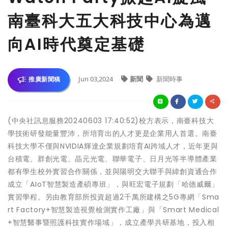
南臺科大五大科技中心為邁
向AI時代奠定基礎
Jun 03,2024
新聞
新聞時事
推廣新聞稿
(中央社訊息服務20240603 17:40:52)校方表示，南臺科技大
學技術研發能量豐沛，所培育出的人才更是企業用人首選。南臺
科技大學不僅與NVIDIA輝達企業規劃培育AI跨域人才，近年更與
台積電、群創光電、晶元光電、聯華電子、日月光等半導體產業
都有學生校外實習合作關係，並與陽明交大聯手與緯創資通合作
成立「AIoT智慧製造產碩專班」，與旺宏電子規劃「哈德威爾」
實習學程。另由教育部所投資超過2千萬所建構之5G專網「Sma
rt Factory+智慧製造視覺檢測實作工廠」與「Smart Medical
+智慧醫事暨照護科技實作場域」，成立產學共研基地，投入相