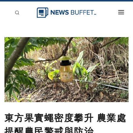
回到首頁
新聞稿分類
登入
刊登
東方果實蠅密度攀升 農業處
提醒農民警戒與防治