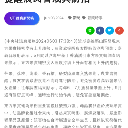
Jun 03,2024
新聞
新聞時事
推廣新聞稿
(中央社訊息服務20240603 17:38:43)近期嘉義縣山區發現東
方果實蠅密度有上升趨勢，農業處提醒農友即時監測與預防；嘉
義縣政府表示，5月間以含毒甲基丁香油誘引東方果實蠅調查結
果顯示，東方果實蠅密度因溫度持續上升而有相同上升的趨勢。
芒果、荔枝、龍眼、番石榴、酪梨陸續進入熟果期，農業處提
醒，農友在害蟲密度還不高時進行防治，避免密度過高影響果品
及產量；往年調查結果顯示，每年6、7月族群量漸漸上升，9月
還有個密度高峰，適時進行防治作業，避免害蟲蔓延擴散。
東方果實蠅為果樹重要害蟲且繁殖力強，雌蟲將卵產於成熟果實
中，幼蟲孵化後蛀食果肉，引起果實畸形、腐爛及落果，嚴重影
響果品及產量；該害物在台灣屬適合全年生長，且賴以繁衍後代
的果實種類幾乎整年都有生產，導致全年皆可能發生，東方果實