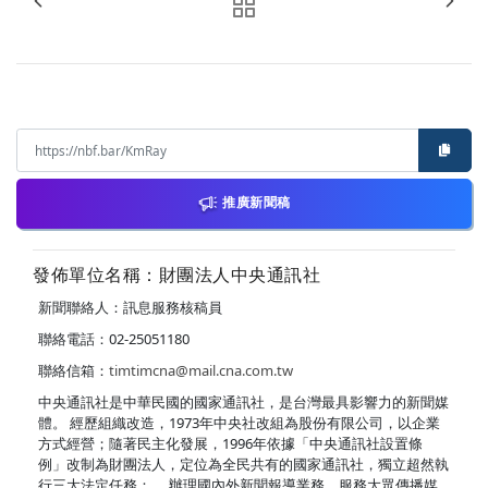
推廣新聞稿
發佈單位名稱：財團法人中央通訊社
新聞聯絡人：訊息服務核稿員
聯絡電話：02-25051180
聯絡信箱：
timtimcna@mail.cna.com.tw
中央通訊社是中華民國的國家通訊社，是台灣最具影響力的新聞媒
體。 經歷組織改造，1973年中央社改組為股份有限公司，以企業
方式經營；隨著民主化發展，1996年依據「中央通訊社設置條
例」改制為財團法人，定位為全民共有的國家通訊社，獨立超然執
行三大法定任務： ．辦理國內外新聞報導業務，服務大眾傳播媒