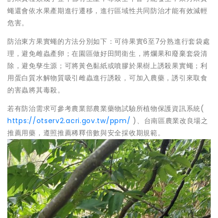
蠅還會依水果產期進行遷移，進行區域性共同防治才能有效減輕
危害。
防治東方果實蠅的方法分別如下：可待果實6至7分熟進行套袋處
理，避免雌蟲產卵；在園區做好田間衛生，將爛果和廢棄套袋清
除，避免孳生源；可將黃色黏紙或噴膠於果樹上誘殺果實蠅；利
用蛋白質水解物質吸引雌蟲進行誘殺，可加入農藥，誘引來取食
的害蟲將其毒殺。
若有防治需求可參考農業部農業藥物試驗所植物保護資訊系統(
https://otserv2.acri.gov.tw/ppm/
)、台南區農業改良場之
推薦用藥，遵照推薦稀釋倍數與安全採收期規範。