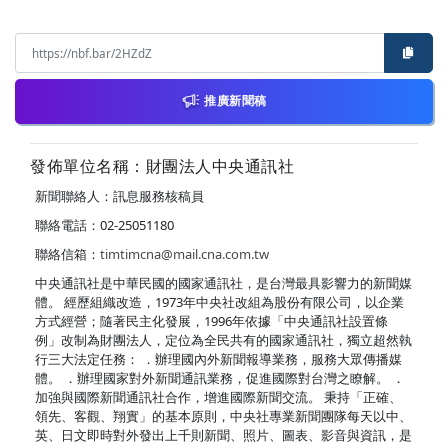
推廣新聞稿
發佈單位名稱：財團法人中央通訊社
新聞聯絡人：訊息服務核稿員
聯絡電話：02-25051180
聯絡信箱：
timtimcna@mail.cna.com.tw
中央通訊社是中華民國的國家通訊社，是台灣最具影響力的新聞媒
體。 經歷組織改造，1973年中央社改組為股份有限公司，以企業
方式經營；隨著民主化發展，1996年依據「中央通訊社設置條
例」改制為財團法人，定位為全民共有的國家通訊社，獨立超然執
行三大法定任務： ．辦理國內外新聞報導業務，服務大眾傳播媒
體。 ．辦理國家對外新聞通訊業務，促進國際對台灣之瞭解。 ．
加強與國際新聞通訊社合作，增進國際新聞交流。 秉持「正確、
領先、客觀、翔實」的基本原則，中央社專業新聞團隊每天以中、
英、日文即時對外發出上千則新聞、照片、圖表、影音與資訊，是