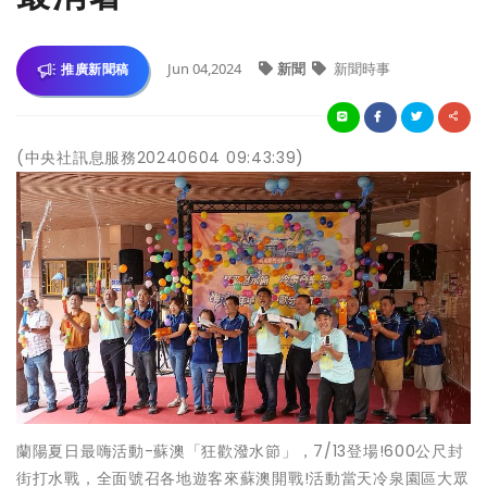
Jun 04,2024
新聞
新聞時事
推廣新聞稿
(中央社訊息服務20240604 09:43:39)
蘭陽夏日最嗨活動-蘇澳「狂歡潑水節」，7/13登場!600公尺封
街打水戰，全面號召各地遊客來蘇澳開戰!活動當天冷泉園區大眾