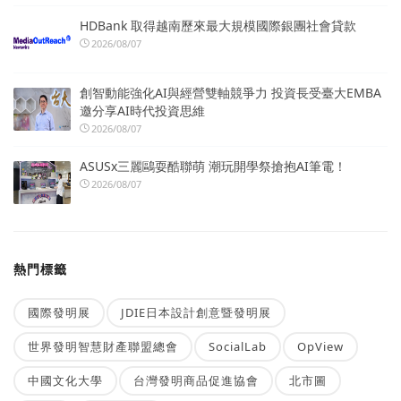
HDBank 取得越南歷來最大規模國際銀團社會貸款
2026/08/07
創智動能強化AI與經營雙軸競爭力 投資長受臺大EMBA
邀分享AI時代投資思維
2026/08/07
ASUSx三麗鷗耍酷聯萌 潮玩開學祭搶抱AI筆電！
2026/08/07
熱門標籤
國際發明展
JDIE日本設計創意暨發明展
世界發明智慧財產聯盟總會
SocialLab
OpView
中國文化大學
台灣發明商品促進協會
北市圖