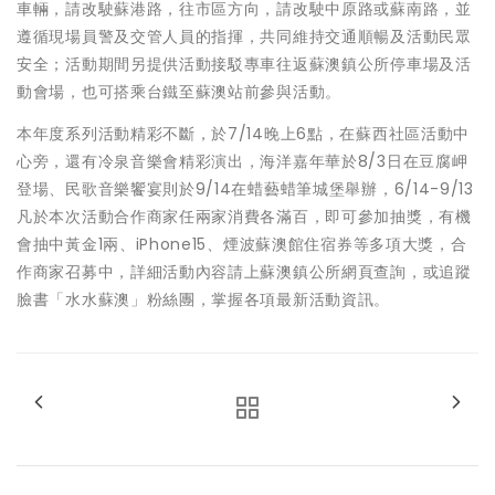
車輛，請改駛蘇港路，往市區方向，請改駛中原路或蘇南路，並
遵循現場員警及交管人員的指揮，共同維持交通順暢及活動民眾
安全；活動期間另提供活動接駁專車往返蘇澳鎮公所停車場及活
動會場，也可搭乘台鐵至蘇澳站前參與活動。
本年度系列活動精彩不斷，於7/14晚上6點，在蘇西社區活動中
心旁，還有冷泉音樂會精彩演出，海洋嘉年華於8/3日在豆腐岬
登場、民歌音樂饗宴則於9/14在蜡藝蜡筆城堡舉辦，6/14-9/13
凡於本次活動合作商家任兩家消費各滿百，即可參加抽獎，有機
會抽中黃金1兩、iPhone15、煙波蘇澳館住宿券等多項大獎，合
作商家召募中，詳細活動內容請上蘇澳鎮公所網頁查詢，或追蹤
臉書「水水蘇澳」粉絲團，掌握各項最新活動資訊。