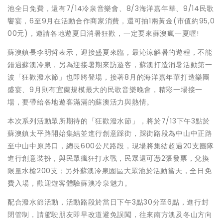
池全日免費，還有7/14冷泉音樂會、8/3海洋嘉年華、9/14民歌
饗宴，6至9月在活動合作商家消費，還可抽1兩黃金(市值約95,0
00元)，邀請各地遊夏日消暑狂歡，一定要來蘇澳瘋一夏喔!
蘇澳鎮長李明哲表示，迎接盛夏來臨，最沁涼解暑的遊程，不能
錯過蘇澳冷泉，另為迎接暑期來訪遊客，蘇澳打造消暑活動第一
波「狂歡潑水節」也即將登場，接著8月的海洋嘉年華打造樂團
盛宴、9月則有宜蘭規模最大的民歌音樂晚會，精彩一場接一
場，要帶給各地遊客滿滿的蘇澳活力與熱情。
本次系列活動眾所期待的「狂歡潑水節」，將於7/13下午3點於
蘇澳鎮太平路開始集結並進行創意踩街，踩街路段為中山中正路
至中山中原路口，總長600公尺路段，現場將集結超過20支團隊
進行創意裝扮，與民眾瘋狂打水戰，民眾還可憑2張發票，兌換
限量水槍200支；另外蘇澳冷泉園區大眾池於活動當天，全日免
費入場，歡迎遊客體驗蘇澳冷泉魅力。
配合潑水節活動，活動路段於當日下午3點30分至6點，進行封
閉管制，請駕駛朋友即早改道避免誤闖，往來南方澳及冬山方向