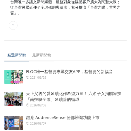
台灣唯一多語文新聞媒體，服務對象從媒體客戶擴大為閱聽大眾；
從台灣民眾延伸至全球僑胞與讀者，充分扮演「台灣之眼，世界之
窗」。
精選新聞稿
最新新聞稿
FLOC唯一基督徒專屬交友APP，基督徒的新福音
2021/03/29
天上父親的愛延續化作希望力量！ 六名子女捐贈家扶
「南投映全號」延續善的循環
2026/08/08
鎧應 AudienceSense 臉部辨識功能上市
2026/08/07