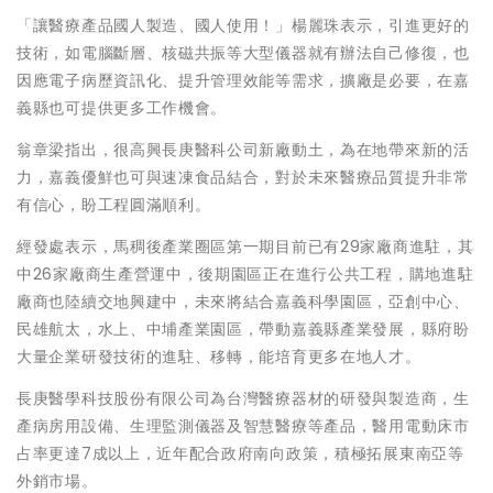
「讓醫療產品國人製造、國人使用！」楊麗珠表示，引進更好的
技術，如電腦斷層、核磁共振等大型儀器就有辦法自己修復，也
因應電子病歷資訊化、提升管理效能等需求，擴廠是必要，在嘉
義縣也可提供更多工作機會。
翁章梁指出，很高興長庚醫科公司新廠動土，為在地帶來新的活
力，嘉義優鮮也可與速凍食品結合，對於未來醫療品質提升非常
有信心，盼工程圓滿順利。
經發處表示，馬稠後產業圈區第一期目前已有29家廠商進駐，其
中26家廠商生產營運中，後期園區正在進行公共工程，購地進駐
廠商也陸續交地興建中，未來將結合嘉義科學園區，亞創中心、
民雄航太，水上、中埔產業園區，帶動嘉義縣產業發展，縣府盼
大量企業研發技術的進駐、移轉，能培育更多在地人才。
長庚醫學科技股份有限公司為台灣醫療器材的研發與製造商，生
產病房用設備、生理監測儀器及智慧醫療等產品，醫用電動床市
占率更達7成以上，近年配合政府南向政策，積極拓展東南亞等
外銷市場。