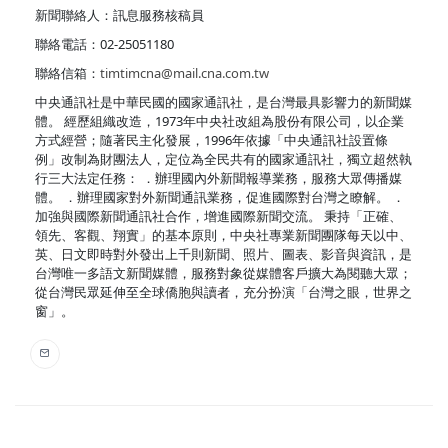
新聞聯絡人：訊息服務核稿員
聯絡電話：02-25051180
聯絡信箱：
timtimcna@mail.cna.com.tw
中央通訊社是中華民國的國家通訊社，是台灣最具影響力的新聞媒
體。 經歷組織改造，1973年中央社改組為股份有限公司，以企業
方式經營；隨著民主化發展，1996年依據「中央通訊社設置條
例」改制為財團法人，定位為全民共有的國家通訊社，獨立超然執
行三大法定任務： ．辦理國內外新聞報導業務，服務大眾傳播媒
體。 ．辦理國家對外新聞通訊業務，促進國際對台灣之瞭解。 ．
加強與國際新聞通訊社合作，增進國際新聞交流。 秉持「正確、
領先、客觀、翔實」的基本原則，中央社專業新聞團隊每天以中、
英、日文即時對外發出上千則新聞、照片、圖表、影音與資訊，是
台灣唯一多語文新聞媒體，服務對象從媒體客戶擴大為閱聽大眾；
從台灣民眾延伸至全球僑胞與讀者，充分扮演「台灣之眼，世界之
窗」。