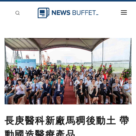
回到首頁
新聞稿分類
登入
刊登
長庚醫科新廠馬稠後動土 帶
動國造醫療產品