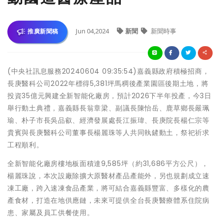
Jun 04,2024
新聞
新聞時事
推廣新聞稿
(中央社訊息服務20240604 09:35:54)嘉義縣政府積極招商，
長庚醫科公司2022年標得5,381坪馬稠後產業園區後期土地，將
投資35億元興建全新智能化廠房，預計2026下半年投產，今3日
舉行動土典禮，嘉義縣長翁章梁、副議長陳怡岳、鹿草鄉長嚴珮
瑜、朴子市長吳品叡、經濟發展處長江振瑋、長庚院長楊仁宗等
貴賓與長庚醫科公司董事長楊麗珠等人共同執鏟動土，祭祀祈求
工程順利。
全新智能化廠房樓地板面積達9,585坪（約31,686平方公尺），
楊麗珠說，本次設廠除擴大原醫材產品產能外，另也規劃成立速
凍工廠，跨入速凍食品產業，將可結合嘉義縣豐富、多樣化的農
產食材，打造在地供應鏈，未來可提供全台長庚醫療體系住院病
患、家屬及員工供餐使用。