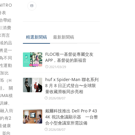
ITRO
時表
動帶給
引消費
X而言
精選新聞稿
最新新聞稿
域的品
將是一
FLOC唯一基督徒專屬交友
為不同
APP，基督徒的新福音
性運動
2021/03/29
參加比
huf x Spider-Man 聯名系列
15（H
8 月 8 日正式登台〜全球限
鞋。 關
量收藏滑板同步亮相
UMA積
2026/08/07
訓練、
力融入街
戴爾科技推出 Dell Pro P 43
4K 視訊會議顯示器 一台整
球約有2
合小型會議室所需設備
最健康
2026/08/07
，並向