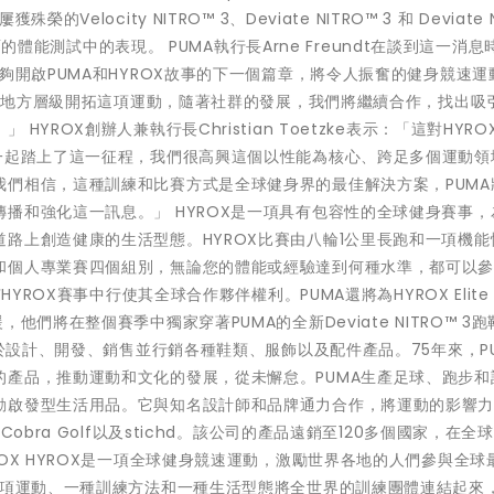
locity NITRO™ 3、Deviate NITRO™ 3 和 Deviate N
面的體能測試中的表現。 PUMA執行長Arne Freundt在談到這一消息
夠開啟PUMA和HYROX故事的下一個篇章，將令人振奮的健身競速運
一直在地方層級開拓這項運動，隨著社群的發展，我們將繼續合作，找出吸
ROX創辦人兼執行長Christian Toetzke表示：「這對HYRO
一起踏上了這一征程，我們很高興這個以性能為核心、跨足多個運動領
們相信，這種訓練和比賽方式是全球健身界的最佳解決方案，PUMA
播和強化這一訊息。」 HYROX是一項具有包容性的全球健身賽事，
路上創造健康的生活型態。HYROX比賽由八輪1公里長跑和一項機能
和個人專業賽四個組別，無論您的體能或經驗達到何種水準，都可以
YROX賽事中行使其全球合作夥伴權利。PUMA還將為HYROX Elite 
們將在整個賽季中獨家穿著PUMA的全新Deviate NITRO™ 3跑
力於設計、開發、銷售並行銷各種鞋類、服飾以及配件產品。75年來，P
產品，推動運動和文化的發展，從未懈怠。PUMA生產足球、跑步和
動啟發型生活用品。它與知名設計師和品牌通力合作，將運動的影響
bra Golf以及stichd。該公司的產品遠銷至120多個國家，在全
OX HYROX是一項全球健身競速運動，激勵世界各地的人們參與全球
一項運動、一種訓練方法和一種生活型態將全世界的訓練團體連結起來