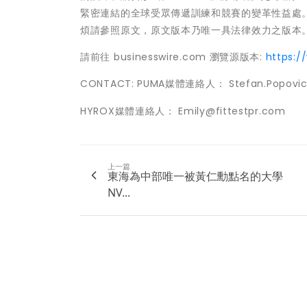
緊密連結的全球受眾傳遞訓練和競賽的變革性益處
煩請參照原文，原文版本乃唯一具法律效力之版本
請前往 businesswire.com 瀏覽源版本:
https:
CONTACT: PUMA媒體連絡人： Stefan.Popovi
HYROX媒體連絡人： Emily@fittestpr.com
上一篇
東海為中部唯一被黃仁勳點名的大學
NV...