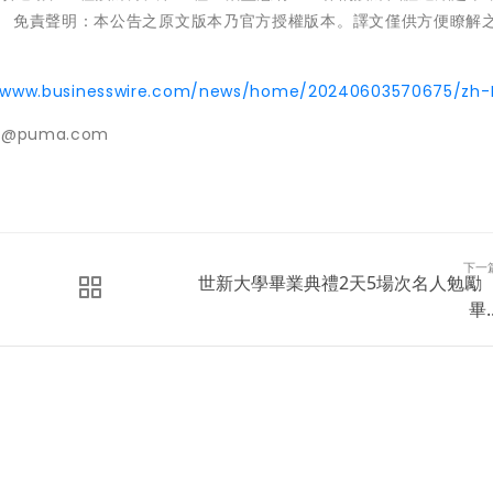
。 免責聲明：本公告之原文版本乃官方授權版本。譯文僅供方便瞭解
。
//www.businesswire.com/news/home/20240603570675/zh-
c@puma.com
下一
世新大學畢業典禮2天5場次名人勉
畢..