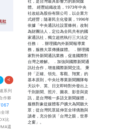
社，是台灣最具影響力的新聞媒
體。 經歷組織改造，1973年中央
社改組為股份有限公司，以企業方
式經營；隨著民主化發展，1996年
依據「中央通訊社設置條例」改制
為財團法人，定位為全民共有的國
家通訊社，獨立超然執行三大法定
任務： ．辦理國內外新聞報導業
務，服務大眾傳播媒體。 ．辦理國
家對外新聞通訊業務，促進國際對
台灣之瞭解。 ．加強與國際新聞通
訊社合作，增進國際新聞交流。 秉
持「正確、領先、客觀、翔實」的
基本原則，中央社專業新聞團隊每
天以中、英、日文即時對外發出上
競速系列
千則新聞、照片、圖表、影音與資
訊，是台灣唯一多語文新聞媒體，
類合作夥
服務對象從媒體客戶擴大為閱聽大
7067
眾；從台灣民眾延伸至全球僑胞與
的全球
讀者，充分扮演「台灣之眼，世界
OX比
之窗」。
UMA還