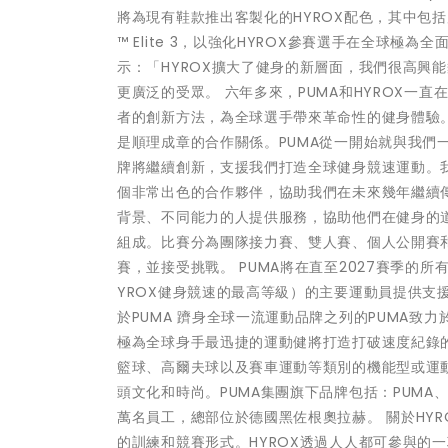
將為現有鞋款推出客製化的HYROX配色，其中包括屢獲殊榮的Ve
™ Elite 3，以強化HYROX參賽選手在全球極為全
示：「HYROX擴大了健身的新層面，我們很高興能
更廣泛的受眾。 六年多來，PUMA和HYROX
者的創新方法，為全球選手帶來革命性的健身體驗。」 HY
是順理成章的合作關係。PUMA從一開始就與我們
牌將繼續創新，支援我們打造全球健身競速運動。我
個非常出色的合作夥伴，協助我們在未來幾年繼續傳
背景、不同能力的人提供服務，協助他們在健身的道
組成。比賽分為團隊接力賽、雙人賽、個人公開賽
賽，並接受挑戰。 PUMA將在直至2027賽季的所有H
YROX健身競速的最高等級）的主要運動員提供支援，他
於PUMA 躋身全球一流運動品牌之列的PUMA致
極為全球身手最迅捷的運動健將打造打破速度紀錄的
籃球、高爾夫球以及賽車運動等類別的機能型或運
頭文化和時尚。PUMA集團旗下品牌包括：PUMA、Co
萬名員工，總部位於德國黑佐根奧拉赫。 關於HYR
的訓練和競賽形式。HYROX透過人人都可參與的