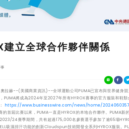
OX建立全球合作夥伴關係
時事
國黑佐根奧拉赫--(美國商業資訊)--全球運動公司PUMA已宣布與世界健身
PUMA將成為2024年至2027年所有HYROX賽事的官方服裝和鞋
此：
https://www.businesswire.com/news/home/202406035
賽的首屆比賽以來，PUMA一直是HYROX的本地合作夥伴。PUMA新
23/24賽季期間，共有超過175,000名參賽選手參加了逾65場HYR
LL吸濕排汗功能的創新Cloudspun技術開發全系列HYROX服裝。P