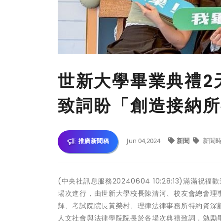
世新大學畢業典禮2
致詞盼「創造接納所
Jun 04,2024
新聞
新聞
推廣新聞稿
(中央社訊息服務20240604 10:28:13)滿
場次進行，由世新大學校長陳清河、校友會總會理
輝、考試院院長黃榮村、理律法律事務所特約資深
人文社會與法律學院院長於各場次典禮致詞，勉勵