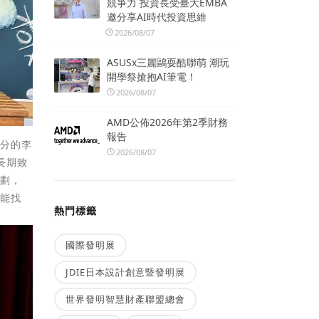
競爭力 投資長受臺大EMBA
邀分享AI時代投資思維
2026/08/07
ASUSx三麗鷗耍酷聯萌 潮玩
開學祭搶抱AI筆電！
2026/08/07
AMD公佈2026年第2季財務
報告
身分的李
2026/08/07
長期致
規劃，
都能找
熱門標籤
國際發明展
JDIE日本設計創意暨發明展
世界發明智慧財產聯盟總會