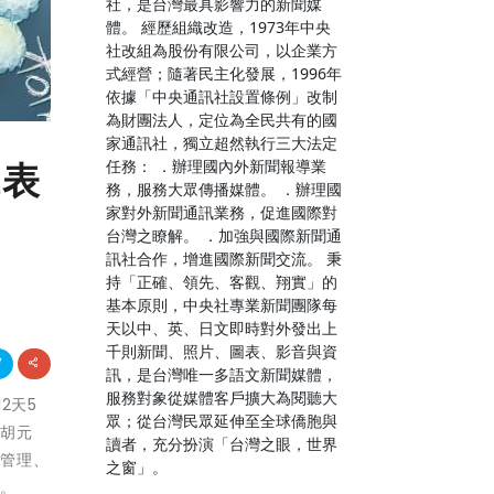
社，是台灣最具影響力的新聞媒
體。 經歷組織改造，1973年中央
社改組為股份有限公司，以企業方
式經營；隨著民主化發展，1996年
依據「中央通訊社設置條例」改制
為財團法人，定位為全民共有的國
家通訊社，獨立超然執行三大法定
任務： ．辦理國內外新聞報導業
代表
務，服務大眾傳播媒體。 ．辦理國
家對外新聞通訊業務，促進國際對
台灣之瞭解。 ．加強與國際新聞通
訊社合作，增進國際新聞交流。 秉
持「正確、領先、客觀、翔實」的
基本原則，中央社專業新聞團隊每
天以中、英、日文即時對外發出上
千則新聞、照片、圖表、影音與資
訊，是台灣唯一多語文新聞媒體，
服務對象從媒體客戶擴大為閱聽大
2天5
眾；從台灣民眾延伸至全球僑胞與
長胡元
讀者，充分扮演「台灣之眼，世界
、管理、
之窗」。
程。