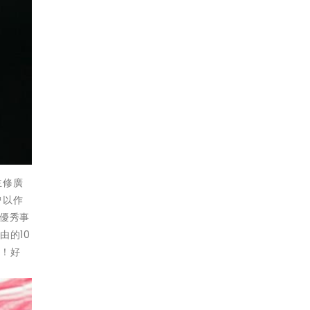
主修廣
曾以作
優秀事
由的10
說！好