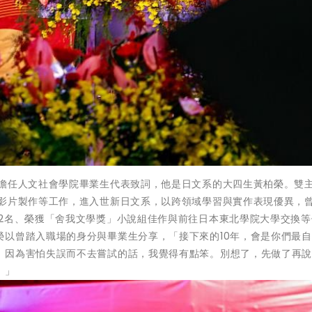
薦擔任人文社會學院畢業生代表致詞，他是日文系的大四生黃柏榮。雙
事影片製作等工作，進入世新日文系，以跨領域學習與實作表現優異，
12名、榮獲「舍我文學獎」小說組佳作與前往日本東北學院大學交換等
以曾踏入職場的身分與畢業生分享，「接下來的10年，會是你們最自
，因為害怕失誤而不去嘗試的話，我覺得有點笨。別想了，先做了再
。」