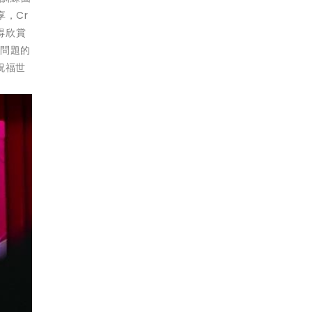
享，Cr
得欣賞
決問題的
祝福世