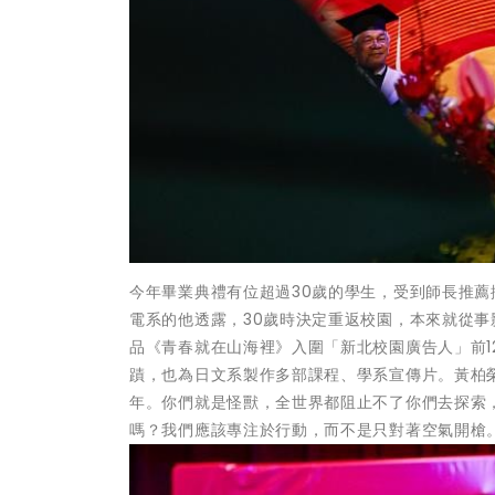
今年畢業典禮有位超過30歲的學生，受到師長推
電系的他透露，30歲時決定重返校園，本來就從
品《青春就在山海裡》入圍「新北校園廣告人」前
蹟，也為日文系製作多部課程、學系宣傳片。黃柏榮
年。你們就是怪獸，全世界都阻止不了你們去探索
嗎？我們應該專注於行動，而不是只對著空氣開槍