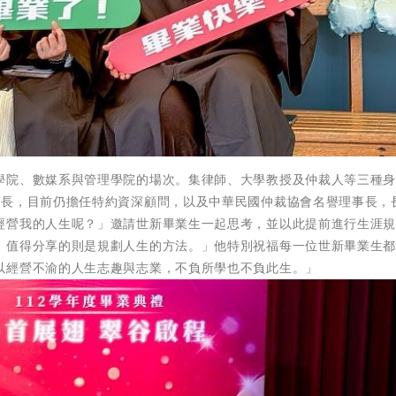
學院、數媒系與管理學院的場次。集律師、大學教授及仲裁人等三種
所長，目前仍擔任特約資深顧問，以及中華民國仲裁協會名譽理事長，
經營我的人生呢？」邀請世新畢業生一起思考，並以此提前進行生涯
，值得分享的則是規劃人生的方法。」他特別祝福每一位世新畢業生
以經營不渝的人生志趣與志業，不負所學也不負此生。」