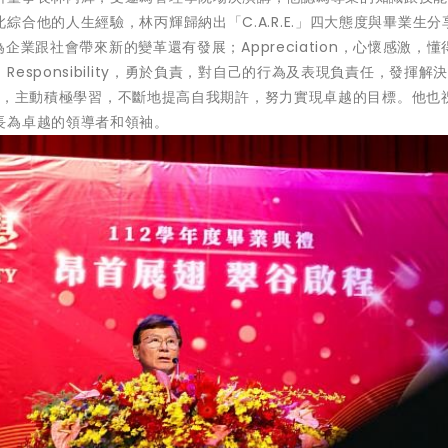
合他的人生經驗，林丙輝歸納出「C.A.R.E.」四大態度與畢業生分
為企業跟社會帶來新的變革還有發展；Appreciation，心懷感激，懂
sponsibility，勇於負責，對自己的行為及表現負責任，發揮解
求卓越，主動積極學習，不斷地提高自我期許，努力實現卓越的目標。他也
長為卓越的領導者和領袖。