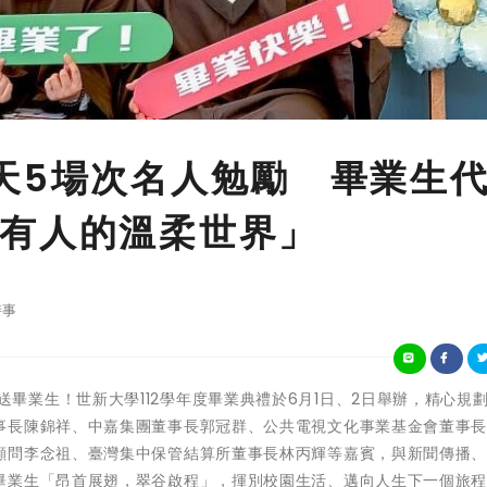
天5場次名人勉勵 畢業生
有人的溫柔世界」
時事
滿祝福歡送畢業生！世新大學112學年度畢業典禮於6月1日、2日舉辦，精心規劃
事長陳錦祥、中嘉集團董事長郭冠群、公共電視文化事業基金會董事
顧問李念祖、臺灣集中保管結算所董事長林丙輝等嘉賓，與新聞傳播
畢業生「昂首展翅，翠谷啟程」，揮別校園生活、邁向人生下一個旅