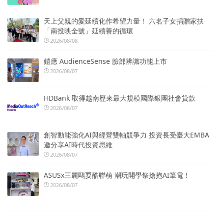
天上父親的愛延續化作希望力量！ 六名子女捐贈家扶
「南投映全號」延續善的循環
2026/08/08
鎧應 AudienceSense 臉部辨識功能上市
2026/08/07
HDBank 取得越南歷來最大規模國際銀團社會貸款
2026/08/07
創智動能強化AI與經營雙軸競爭力 投資長受臺大EMBA
邀分享AI時代投資思維
2026/08/07
ASUSx三麗鷗耍酷聯萌 潮玩開學祭搶抱AI筆電！
2026/08/07