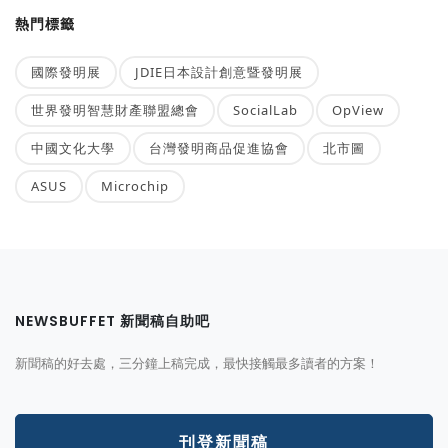
熱門標籤
國際發明展
JDIE日本設計創意暨發明展
世界發明智慧財產聯盟總會
SocialLab
OpView
中國文化大學
台灣發明商品促進協會
北市圖
ASUS
Microchip
NEWSBUFFET 新聞稿自助吧
新聞稿的好去處，三分鐘上稿完成，最快接觸最多讀者的方案！
刊登新聞稿