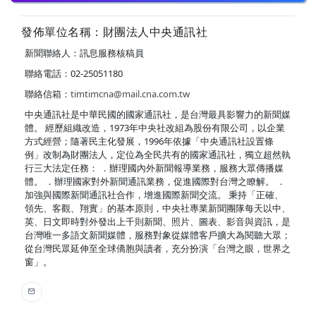
發佈單位名稱：財團法人中央通訊社
新聞聯絡人：訊息服務核稿員
聯絡電話：02-25051180
聯絡信箱：
timtimcna@mail.cna.com.tw
中央通訊社是中華民國的國家通訊社，是台灣最具影響力的新聞媒
體。 經歷組織改造，1973年中央社改組為股份有限公司，以企業
方式經營；隨著民主化發展，1996年依據「中央通訊社設置條
例」改制為財團法人，定位為全民共有的國家通訊社，獨立超然執
行三大法定任務： ．辦理國內外新聞報導業務，服務大眾傳播媒
體。 ．辦理國家對外新聞通訊業務，促進國際對台灣之瞭解。 ．
加強與國際新聞通訊社合作，增進國際新聞交流。 秉持「正確、
領先、客觀、翔實」的基本原則，中央社專業新聞團隊每天以中、
英、日文即時對外發出上千則新聞、照片、圖表、影音與資訊，是
台灣唯一多語文新聞媒體，服務對象從媒體客戶擴大為閱聽大眾；
從台灣民眾延伸至全球僑胞與讀者，充分扮演「台灣之眼，世界之
窗」。