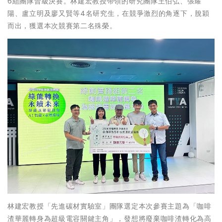
6組團隊晉級決賽。林建宏教授帶領的研究團隊王伯弘、張耀
陽、盧立明及廖又賢等4名研究生，在競爭激烈的角逐下，脫穎
而出，獲選本次競賽第二名殊榮。
林建宏教授「先進碳材實驗室」團隊選定本次參賽主題為「咖啡
渣華麗轉身為超級電容關鍵主角」，發想將廢棄咖啡渣轉化為高