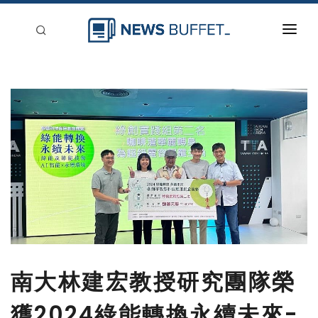
回到首頁
新聞稿分類
登入
刊登
南大林建宏教授研究團隊榮
獲2024綠能轉換永續未來-