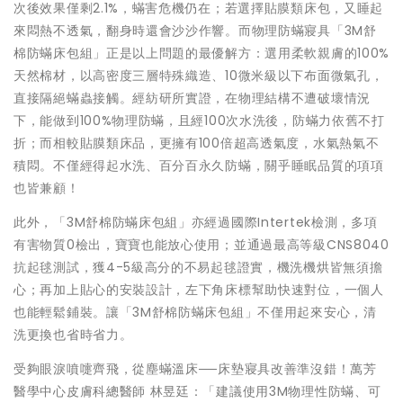
次後效果僅剩2.1%，蟎害危機仍在；若選擇貼膜類床包，又睡起
來悶熱不透氣，翻身時還會沙沙作響。而物理防蟎寢具「3M舒
棉防蟎床包組」正是以上問題的最優解方：選用柔軟親膚的100%
天然棉材，以高密度三層特殊織造、10微米級以下布面微氣孔，
直接隔絕蟎蟲接觸。經紡研所實證，在物理結構不遭破壞情況
下，能做到100%物理防蟎，且經100次水洗後，防蟎力依舊不打
折；而相較貼膜類床品，更擁有100倍超高透氣度，水氣熱氣不
積悶。不僅經得起水洗、百分百永久防蟎，關乎睡眠品質的項項
也皆兼顧！
此外，「3M舒棉防蟎床包組」亦經過國際Intertek檢測，多項
有害物質0檢出，寶寶也能放心使用；並通過最高等級CNS8040
抗起毬測試，獲4-5級高分的不易起毬證實，機洗機烘皆無須擔
心；再加上貼心的安裝設計，左下角床標幫助快速對位，一個人
也能輕鬆鋪裝。讓「3M舒棉防蟎床包組」不僅用起來安心，清
洗更換也省時省力。
受夠眼淚噴嚏齊飛，從塵蟎溫床──床墊寢具改善準沒錯！萬芳
醫學中心皮膚科總醫師 林昱廷：「建議使用3M物理性防蟎、可