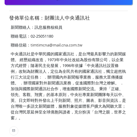
發佈單位名稱：財團法人中央通訊社
新聞聯絡人：訊息服務核稿員
聯絡電話：02-25051180
聯絡信箱：
timtimcna@mail.cna.com.tw
中央通訊社是中華民國的國家通訊社，是台灣最具影響力的新聞媒
體。 經歷組織改造，1973年中央社改組為股份有限公司，以企業
方式經營；隨著民主化發展，1996年依據「中央通訊社設置條
例」改制為財團法人，定位為全民共有的國家通訊社，獨立超然執
行三大法定任務： ．辦理國內外新聞報導業務，服務大眾傳播媒
體。 ．辦理國家對外新聞通訊業務，促進國際對台灣之瞭解。 ．
加強與國際新聞通訊社合作，增進國際新聞交流。 秉持「正確、
領先、客觀、翔實」的基本原則，中央社專業新聞團隊每天以中、
英、日文即時對外發出上千則新聞、照片、圖表、影音與資訊，是
台灣唯一多語文新聞媒體，服務對象從媒體客戶擴大為閱聽大眾；
從台灣民眾延伸至全球僑胞與讀者，充分扮演「台灣之眼，世界之
窗」。