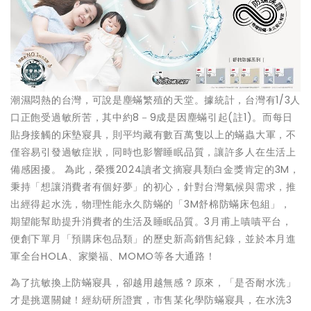
潮濕悶熱的台灣，可說是塵蟎繁殖的天堂。據統計，台灣有1/3人
口正飽受過敏所苦，其中約8－9成是因塵蟎引起(註1)。而每日
貼身接觸的床墊寢具，則平均藏有數百萬隻以上的蟎蟲大軍，不
僅容易引發過敏症狀，同時也影響睡眠品質，讓許多人在生活上
備感困擾。 為此，榮獲2024讀者文摘寢具類白金獎肯定的3M，
秉持「想讓消費者有個好夢」的初心，針對台灣氣候與需求，推
出經得起水洗，物理性能永久防蟎的「3M舒棉防蟎床包組」，
期望能幫助提升消費者的生活及睡眠品質。3月甫上嘖嘖平台，
便創下單月「預購床包品類」的歷史新高銷售紀錄，並於本月進
軍全台HOLA、家樂福、MOMO等各大通路！
為了抗敏換上防蟎寢具，卻越用越無感？原來，「是否耐水洗」
才是挑選關鍵！經紡研所證實，市售某化學防蟎寢具，在水洗3