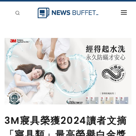
回到首頁
新聞稿分類
登入
刊登
3M寢具榮獲2024讀者文摘
「寢具類」最高榮譽白金獎