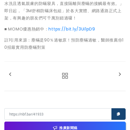
水洗且透氣親膚的防蟎寢具，直接隔離與塵蟎的接觸最有效。」
即日起，「3M舒棉防蟎床包組」於各大實體、網路通路正式上
架，有興趣的朋友們可千萬別錯過囉！
■ MOMO優惠熱銷中：
https://bit.ly/3Ui1pD9
註1引用來源：塵蟎是90％過敏原！預防塵蟎過敏，醫師推薦你1
0招最實用防塵蟎對策
推廣新聞稿