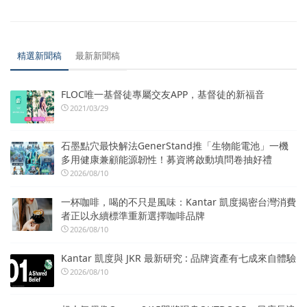
精選新聞稿
最新新聞稿
FLOC唯一基督徒專屬交友APP，基督徒的新福音
2021/03/29
石墨點穴最快解法GenerStand推「生物能電池」一機
多用健康兼顧能源韌性！募資將啟動填問卷抽好禮
2026/08/10
一杯咖啡，喝的不只是風味：Kantar 凱度揭密台灣消費
者正以永續標準重新選擇咖啡品牌
2026/08/10
Kantar 凱度與 JKR 最新研究 : 品牌資產有七成來自體驗
2026/08/10