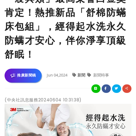
肯定！熱推新品「舒棉防蟎
床包組」，經得起水洗永久
防螨才安心，伴你淨享頂級
舒眠！
Jun 04,2024
新聞
新聞時事
推廣新聞稿
(中央社訊息服務20240604 10:31:38)