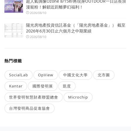
超人氣偶像Ozone 8/15即將現身OUTDOOR一日店長浪
漫寵粉！解鎖近距離夢幻福利！
2026/08/10
陽光房地產投資信託基金（「陽光房地產基金」） 截至
2026年6月30日止六個月之中期業績
2026/08/10
熱門標籤
SocialLab
OpView
中國文化大學
北市圖
Kantar
國際發明展
凱度
世界發明智慧財產聯盟總會
Microchip
台灣發明商品促進協會