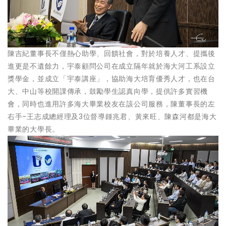
陳吉紀董事長不僅熱心助學、回饋社會，對於培養人才、提攜後
進更是不遺餘力，宇泰顧問公司在成立隔年就於海大河工系設立
獎學金，並成立「宇泰講座」，協助海大培育優秀人才，也在台
大、中山等校開課傳承，鼓勵學生認真向學，提供許多實習機
會，同時也進用許多海大畢業校友在該公司服務，陳董事長的左
右手-王志成總經理及3位督導鍾兆君、黃來旺、陳森河都是海大
畢業的大學長。