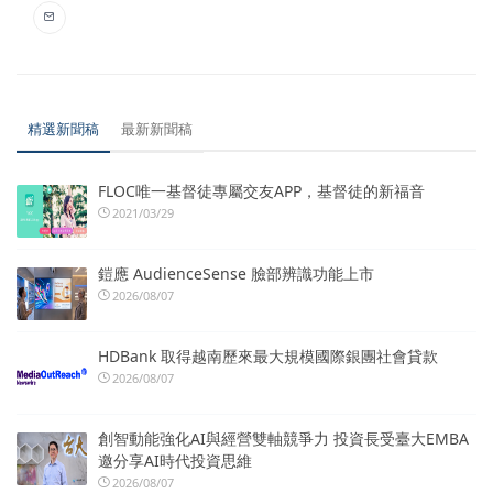
精選新聞稿
最新新聞稿
FLOC唯一基督徒專屬交友APP，基督徒的新福音
2021/03/29
鎧應 AudienceSense 臉部辨識功能上市
2026/08/07
HDBank 取得越南歷來最大規模國際銀團社會貸款
2026/08/07
創智動能強化AI與經營雙軸競爭力 投資長受臺大EMBA
邀分享AI時代投資思維
2026/08/07