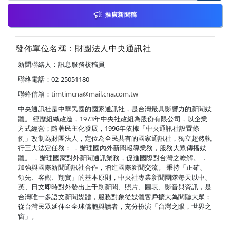
推廣新聞稿
發佈單位名稱：財團法人中央通訊社
新聞聯絡人：訊息服務核稿員
聯絡電話：02-25051180
聯絡信箱：
timtimcna@mail.cna.com.tw
中央通訊社是中華民國的國家通訊社，是台灣最具影響力的新聞媒
體。 經歷組織改造，1973年中央社改組為股份有限公司，以企業
方式經營；隨著民主化發展，1996年依據「中央通訊社設置條
例」改制為財團法人，定位為全民共有的國家通訊社，獨立超然執
行三大法定任務： ．辦理國內外新聞報導業務，服務大眾傳播媒
體。 ．辦理國家對外新聞通訊業務，促進國際對台灣之瞭解。 ．
加強與國際新聞通訊社合作，增進國際新聞交流。 秉持「正確、
領先、客觀、翔實」的基本原則，中央社專業新聞團隊每天以中、
英、日文即時對外發出上千則新聞、照片、圖表、影音與資訊，是
台灣唯一多語文新聞媒體，服務對象從媒體客戶擴大為閱聽大眾；
從台灣民眾延伸至全球僑胞與讀者，充分扮演「台灣之眼，世界之
窗」。