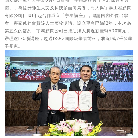
國立臺灣海洋大學於6月4日舉辦「宇泰講座合作備忘錄簽署典
禮」，為提升師生人文及科技多面向素養，海大與宇泰工程顧問
有限公司自101年起合作成立「宇泰講座」，邀請國內外傑出學
者、專家或社會賢達人士蒞校演講。設立至今已滿12年，本次為
第五次的簽約，宇泰顧問公司已捐助海大將近新臺幣500萬元，
辦理逾170場講座，超過180位國際級學者前來，將近1萬7千位學
子受惠。