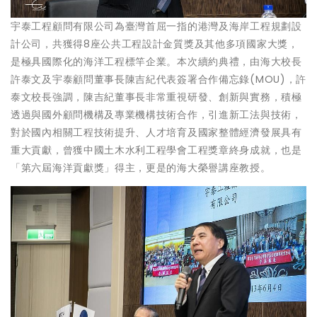
宇泰工程顧問有限公司為臺灣首屈一指的港灣及海岸工程規劃設
計公司，共獲得8座公共工程設計金質獎及其他多項國家大獎，
是極具國際化的海洋工程標竿企業。本次續約典禮，由海大校長
許泰文及宇泰顧問董事長陳吉紀代表簽署合作備忘錄(MOU)，許
泰文校長強調，陳吉紀董事長非常重視研發、創新與實務，積極
透過與國外顧問機構及專業機構技術合作，引進新工法與技術，
對於國內相關工程技術提升、人才培育及國家整體經濟發展具有
重大貢獻，曾獲中國土木水利工程學會工程獎章終身成就，也是
「第六屆海洋貢獻獎」得主，更是的海大榮譽講座教授。