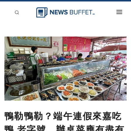
回到首頁
新聞稿分類
登入
刊登
鴨勒鴨勒？端午連假來嘉吃
鴨 老字號、辦桌菜應有盡有