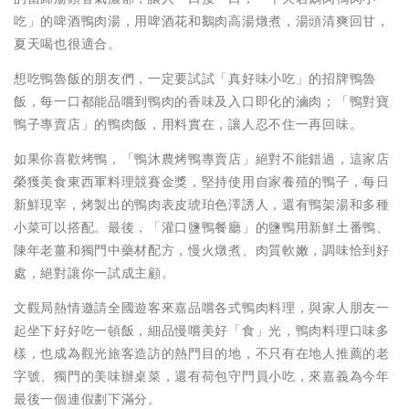
吃」的啤酒鴨肉湯，用啤酒花和鵝肉高湯燉煮，湯頭清爽回甘，
夏天喝也很適合。
想吃鴨魯飯的朋友們，一定要試試「真好味小吃」的招牌鴨魯
飯，每一口都能品嚐到鴨肉的香味及入口即化的滷肉；「鴨對寶
鴨子專賣店」的鴨肉飯，用料實在，讓人忍不住一再回味。
如果你喜歡烤鴨，「鴨沐農烤鴨專賣店」絕對不能錯過，這家店
榮獲美食東西軍料理競賽金獎，堅持使用自家養殖的鴨子，每日
新鮮現宰，烤製出的鴨肉表皮琥珀色澤誘人，還有鴨架湯和多種
小菜可以搭配。最後，「灌口鹽鴨餐廳」的鹽鴨用新鮮土番鴨、
陳年老薑和獨門中藥材配方，慢火燉煮、肉質軟嫩，調味恰到好
處，絕對讓你一試成主顧。
文觀局熱情邀請全國遊客來嘉品嚐各式鴨肉料理，與家人朋友一
起坐下好好吃一頓飯，細品慢嚐美好「食」光，鴨肉料理口味多
樣，也成為觀光旅客造訪的熱門目的地，不只有在地人推薦的老
字號、獨門的美味辦桌菜，還有荷包守門員小吃，來嘉義為今年
最後一個連假劃下滿分。