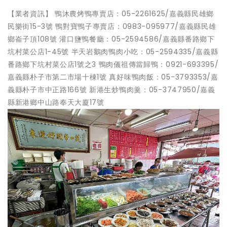
【業者資訊】 鴨沐農烤鴨專賣店：05-2261625/嘉義縣民雄鄉
民樂街15-3號 鴨對寶鴨子專賣店：0983-095977/嘉義縣民雄
鄉崙子頂108號 灌口鹽鴨餐廳：05-2594586/嘉義縣番路鄉下
坑村菜公店1-45號 半天岩鵝肉鴨肉小吃：05-2594335/嘉義縣
番路鄉下坑村菜公店1號之3 鴨肉儀祖傳當歸鴨：0921-693395/
嘉義縣朴子市第二市場十棟1號 真好味鴨肉飯：05-3793353/嘉
義縣朴子市中正路166號 新港生炒鴨肉羹：05-3747950/嘉義
縣新港鄉中山路奉天大廈17號