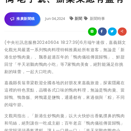
Jun 04,2024
新聞
新聞時事
推廣新聞稿
(中央社訊息服務20240604 18:27:39)6月端午連假，嘉義縣文
化觀光局嚴選一系列鴨肉料理特輯推薦給所有遊客，無論是「新
港生炒鴨肉羹」、飄香超過百年的「鴨肉儀祖傳當歸鴨」、鮮甜
回甘「半天岩鵝肉鴨肉小吃」等7家鴨肉美食，絕對能滿足你挑
剔的味蕾，一起大口吃肉。
嘉義縣長翁章梁歡迎全國各地的好朋友來嘉義旅遊，探索隱藏在
這裡的特色景點，品嚐各式口味的鴨肉料理，無論是鴨肉羹、當
歸鴨、鴨魯飯、烤鴨還是鹽鴨，通通都有，來過個與「粽」不同
的端午節。
文觀局指出，「新港生炒鴨肉羹」以大火快炒出香氣撲鼻的鴨肉
和筍絲，絕對讓你一吃成主顧；百年老店「鴨肉儀祖傳當歸鴨」
的當歸湯頭香氣濃郁，讓人一口接一口；「半天岩鵝肉鴨肉小