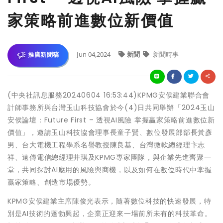
家策略前進數位新價值
Jun 04,2024
新聞
新聞時事
推廣新聞稿
(中央社訊息服務20240604 16:53:44)KPMG安侯建業聯合會
計師事務所與台灣玉山科技協會於今(4)日共同舉辦「2024玉山
安侯論壇：Future First – 透視AI風險 掌握贏家策略前進數位新
價值」，邀請玉山科技協會理事長童子賢、數位發展部部長黃彥
男、台大電機工程學系名譽教授陳良基、台灣微軟總經理卞志
祥、遠傳電信總經理井琪及KPMG專家團隊，與企業先進齊聚一
堂，共同探討AI應用的風險與商機，以及如何在數位時代中掌握
贏家策略、創造市場優勢。
KPMG安侯建業主席陳俊光表示，隨著數位科技的快速發展，特
別是AI技術的蓬勃興起，企業正迎來一場前所未有的科技革命。