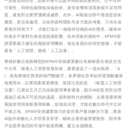
一步實現AI治理，這樣不僅可以提升AI技術的透明性、公平性和
可靠性，同時也能降低深偽技術、資安攻擊和演算效能不足等問
題，避免對企業營運構成威脅。此外，AI風險治理不僅僅是技術
層面，更涉及倫理、法規和資料隱私等多方面的考量。只有在各
產業共同努力下，才能打造出一個值得信賴的AI生態系，確保AI
的進步不會對社會造成負面影響。在AI演進的過程中，KPMG強
調需要建立健全的風險管理機制，強化各面向的管控措施，才能
避免「人工智慧」變成「人工誤會」。
專精於數位創新轉型的KPMG安侯建業數位長賴偉晏在座談交流
中分享，隨著人工智慧發展加速，產業掀起了一波AI熱潮，「A
I」成為整個生態系的熱門關鍵字，各界都在思考如何透過數據落
地應用AI，以實現產業新價值。值得注意的是，《歐盟人工智慧
法案》已甫於五月正式由歐盟理事會通過，顯示AI的監管與治理
風險已成為不可忽視的議題，面對新時代的變動，企業需要掌握
風險管理與創新應用策略，並強化治理，才能在數位時代中立於
不敗之地。KPMG安侯建業致力於提供客戶最佳解決方案，透過
AI協作與數位人才培育及管理，輔助企業突破營運瓶頸，陪伴客
戶在競爭激烈的市場中創造商機、建立永續價值。