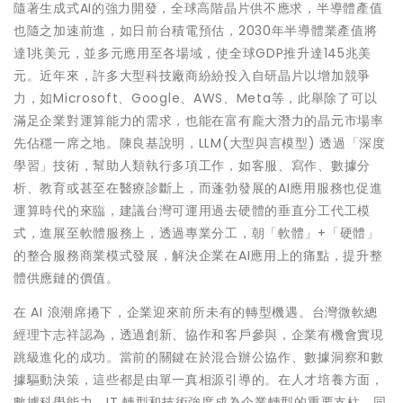
隨著生成式AI的強力開發，全球高階晶片供不應求，半導體產值
也隨之加速前進，如日前台積電預估，2030年半導體業產值將
達1兆美元，並多元應用至各場域，使全球GDP推升達145兆美
元。近年來，許多大型科技廠商紛紛投入自研晶片以增加競爭
力，如Microsoft、Google、AWS、Meta等，此舉除了可以
滿足企業對運算能力的需求，也能在富有龐大潛力的晶元市場率
先佔穩一席之地。陳良基說明，LLM(大型與言模型) 透過「深度
學習」技術，幫助人類執行多項工作，如客服、寫作、數據分
析、教育或甚至在醫療診斷上，而蓬勃發展的AI應用服務也促進
運算時代的來臨，建議台灣可運用過去硬體的垂直分工代工模
式，進展至軟體服務上，透過專業分工，朝「軟體」+「硬體」
的整合服務商業模式發展，解決企業在AI應用上的痛點，提升整
體供應鏈的價值。
在 AI 浪潮席捲下，企業迎來前所未有的轉型機遇。台灣微軟總
經理卞志祥認為，透過創新、協作和客戶參與，企業有機會實現
跳級進化的成功。當前的關鍵在於混合辦公協作、數據洞察和數
據驅動決策，這些都是由單一真相源引導的。在人才培養方面，
數據科學能力、IT 轉型和技術強度成為企業轉型的重要支柱。同