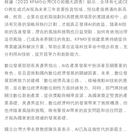
根據《2023 KPMG台灣CEO前瞻大調查》顯示，全球有七成CE
O將生成式AI視為未來三年首要投資領域，預估產值將邁向新高
峰。然而，企業在從初期規劃到具體應用場景的實踐過程中，必
須有完善的策略與執行計劃，才能真正發揮AI的效益。隨著AI技
術的迅速發展，潛在的風險和挑戰也日益突顯，如何有效地治理
這些風險，已成為各界關注的焦點。KPMG安侯建業將持續提供
專業建議和解決方案，幫助企業在這場科技革命中穩步前進，充
分利用AI技術，提升競爭力和創新能力。
數位發展部部長黃彥男指出，AI在產業發展中扮演著至關重要的
角色，並且是推動國內數位經濟發展的關鍵因素。未來，數位發
展部將致力於建構「數位經濟高速公路」，積極推動AI技術的應
用，並在數位經濟和數位韌性方面持續努力。同時，部門將持續
關注數位新創產業，提供獎勵與輔導資源，為國家奠定堅實的產
業基礎。黃彥男提到，數位經濟時代的發展帶來了無限機遇，但
也伴隨著風險和挑戰。唯有重視AI帶來的資安問題和信任問題，
才能為國家創造穩健的發展基礎。
國立台灣大學名譽教授陳良基表示，AI已為這個世代的新霸主，