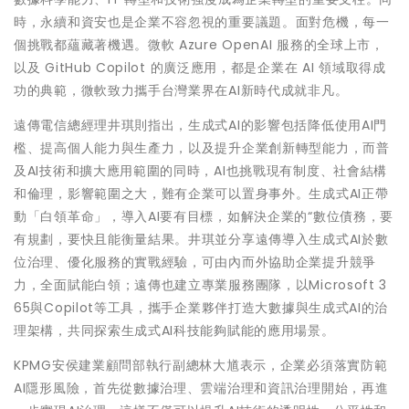
時，永續和資安也是企業不容忽視的重要議題。面對危機，每一
個挑戰都蘊藏著機遇。微軟 Azure OpenAI 服務的全球上市，
以及 GitHub Copilot 的廣泛應用，都是企業在 AI 領域取得成
功的典範，微軟致力攜手台灣業界在AI新時代成就非凡。
遠傳電信總經理井琪則指出，生成式AI的影響包括降低使用AI門
檻、提高個人能力與生產力，以及提升企業創新轉型能力，而普
及AI技術和擴大應用範圍的同時，AI也挑戰現有制度、社會結構
和倫理，影響範圍之大，難有企業可以置身事外。生成式AI正帶
動「白領革命」，導入AI要有目標，如解決企業的“數位債務，要
有規劃，要快且能衡量結果。井琪並分享遠傳導入生成式AI於數
位治理、優化服務的實戰經驗，可由內而外協助企業提升競爭
力，全面賦能白領；遠傳也建立專業服務團隊，以Microsoft 3
65與Copilot等工具，攜手企業夥伴打造大數據與生成式AI的治
理架構，共同探索生成式AI科技能夠賦能的應用場景。
KPMG安侯建業顧問部執行副總林大馗表示，企業必須落實防範
AI隱形風險，首先從數據治理、雲端治理和資訊治理開始，再進