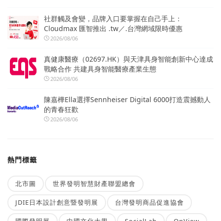
社群觸及會變，品牌入口要掌握在自己手上：
Cloudmax 匯智推出 .tw／.台灣網域限時優惠
2026/08/06
真健康醫療（02697.HK）與天津具身智能創新中心達成
戰略合作 共建具身智能醫療產業生態
2026/08/06
陳嘉樺Ella選擇Sennheiser Digital 6000打造震撼動人
的青春狂歡
2026/08/06
熱門標籤
北市圖
世界發明智慧財產聯盟總會
JDIE日本設計創意暨發明展
台灣發明商品促進協會
國際發明展
中國文化大學
SocialLab
OpView