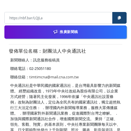
推廣新聞稿
發佈單位名稱：財團法人中央通訊社
新聞聯絡人：訊息服務核稿員
聯絡電話：02-25051180
聯絡信箱：
timtimcna@mail.cna.com.tw
中央通訊社是中華民國的國家通訊社，是台灣最具影響力的新聞媒
體。 經歷組織改造，1973年中央社改組為股份有限公司，以企業
方式經營；隨著民主化發展，1996年依據「中央通訊社設置條
例」改制為財團法人，定位為全民共有的國家通訊社，獨立超然執
行三大法定任務： ．辦理國內外新聞報導業務，服務大眾傳播媒
體。 ．辦理國家對外新聞通訊業務，促進國際對台灣之瞭解。 ．
加強與國際新聞通訊社合作，增進國際新聞交流。 秉持「正確、
領先、客觀、翔實」的基本原則，中央社專業新聞團隊每天以中、
英、日文即時對外發出上千則新聞、照片、圖表、影音與資訊，是