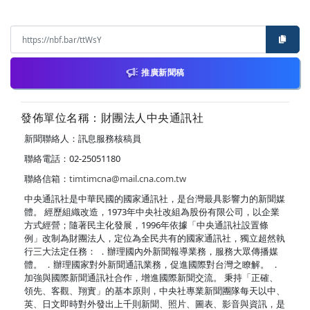
推廣新聞稿
發佈單位名稱：財團法人中央通訊社
新聞聯絡人：訊息服務核稿員
聯絡電話：02-25051180
聯絡信箱：
timtimcna@mail.cna.com.tw
中央通訊社是中華民國的國家通訊社，是台灣最具影響力的新聞媒
體。 經歷組織改造，1973年中央社改組為股份有限公司，以企業
方式經營；隨著民主化發展，1996年依據「中央通訊社設置條
例」改制為財團法人，定位為全民共有的國家通訊社，獨立超然執
行三大法定任務： ．辦理國內外新聞報導業務，服務大眾傳播媒
體。 ．辦理國家對外新聞通訊業務，促進國際對台灣之瞭解。 ．
加強與國際新聞通訊社合作，增進國際新聞交流。 秉持「正確、
領先、客觀、翔實」的基本原則，中央社專業新聞團隊每天以中、
英、日文即時對外發出上千則新聞、照片、圖表、影音與資訊，是