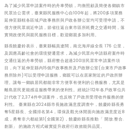
為了減少民眾申請案件時的舟車勞頓，均衡照顧及簡便各鄉鎮市
民眾洽公需求，臺東縣民服務中心自100年起，將200多項業務
延伸至縣轄各區域戶政事務所與戶政各辦公室均可受理申請，不
僅方便民眾就近申請，節省往返台東市區所耗費之交通時間，落
實簡政便民與親民服務目標，歡迎鄉親多加利用。
縣長饒慶鈴表示，臺東縣幅員遼闊，南北海岸線全長 176 公里，
及因應高齡社會的環境變遷需求，為減少民眾向申請縣府案件時
交通往返的舟車勞頓，縣府整合超過200項民眾常申請案件項
目，向下延伸至縣內15個戶政事務所及戶政辦公室(台東市戶政事
務所除外)可以受理申請服務，鄉親可以在居家附近的戶政所辦
理。讓每一鄉鎮居民都能非常方便享有便利的公務服務，尤其是
離島居民更能感這服務帶來的便利性。經統計112年各戶政單位共
計代收了2,374件申請案件，也反映了戶政所受理收件服務的便
利性。 臺東縣在2024縣市長施政滿意度調查中，饒慶鈴縣長勇
奪5星縣長、全國排名第4，環保及觀光休閒面向施政滿意度近8
成，勇奪非六都組第1(全國第2)，饒慶鈴縣長推動「 開放.整合.
創新」 的施政方程式確實提升政府行政效能與品質。