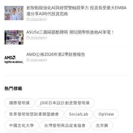
創智動能強化AI與經營雙軸競爭力 投資長受臺大EMBA
邀分享AI時代投資思維
2026/08/07
ASUSx三麗鷗耍酷聯萌 潮玩開學祭搶抱AI筆電！
2026/08/07
AMD公佈2026年第2季財務報告
2026/08/07
熱門標籤
國際發明展
JDIE日本設計創意暨發明展
世界發明智慧財產聯盟總會
SocialLab
OpView
中國文化大學
台灣發明商品促進協會
北市圖