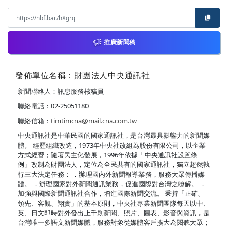
推廣新聞稿
發佈單位名稱：財團法人中央通訊社
新聞聯絡人：訊息服務核稿員
聯絡電話：02-25051180
聯絡信箱：
timtimcna@mail.cna.com.tw
中央通訊社是中華民國的國家通訊社，是台灣最具影響力的新聞媒
體。 經歷組織改造，1973年中央社改組為股份有限公司，以企業
方式經營；隨著民主化發展，1996年依據「中央通訊社設置條
例」改制為財團法人，定位為全民共有的國家通訊社，獨立超然執
行三大法定任務： ．辦理國內外新聞報導業務，服務大眾傳播媒
體。 ．辦理國家對外新聞通訊業務，促進國際對台灣之瞭解。 ．
加強與國際新聞通訊社合作，增進國際新聞交流。 秉持「正確、
領先、客觀、翔實」的基本原則，中央社專業新聞團隊每天以中、
英、日文即時對外發出上千則新聞、照片、圖表、影音與資訊，是
台灣唯一多語文新聞媒體，服務對象從媒體客戶擴大為閱聽大眾；