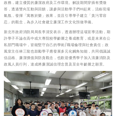
政務，建立優質的廉潔政府及工作環境。解說期間穿插有獎徵
答，透過雙向互動與回饋，讓參與活動學子們HI起來，活絡現場
氣氛，發揮「寓教於樂」效果，並且引導學子建立「貪污零容
忍」的觀念，為步入社會建立廉潔工作文化預做準備。
新北市政府消防局局長李清安表示，透過辦理這場宣導活動，期
許學子不論在高中或大專院校學齡層之養成教育，或是未來在公
私部門職場中，皆能堅守自己的學術∕職場倫理與社會責任；政
風室主任林三龍也鼓勵學子應發展多元化觸角知能，共同倡議誠
信品格、廉潔價值與防貪觀念，也歡迎優秀學子加入清廉消防及
政風人員行列，達成將廉潔誠信理念普及至全年齡層之願景。