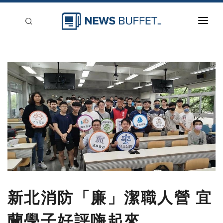
回到首頁
新聞稿分類
登入
刊登
新北消防「廉」潔職人營 宜
蘭學子好評嗨起來