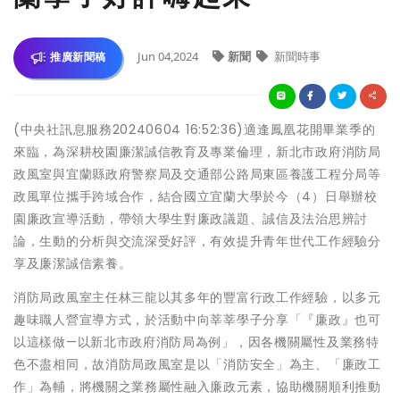
Jun 04,2024
新聞
新聞時事
推廣新聞稿
(中央社訊息服務20240604 16:52:36)適逢鳳凰花開畢業季的
來臨，為深耕校園廉潔誠信教育及專業倫理，新北市政府消防局
政風室與宜蘭縣政府警察局及交通部公路局東區養護工程分局等
政風單位攜手跨域合作，結合國立宜蘭大學於今（4）日舉辦校
園廉政宣導活動，帶領大學生對廉政議題、誠信及法治思辨討
論，生動的分析與交流深受好評，有效提升青年世代工作經驗分
享及廉潔誠信素養。
消防局政風室主任林三龍以其多年的豐富行政工作經驗，以多元
趣味職人營宣導方式，於活動中向莘莘學子分享「『廉政』也可
以這樣做—以新北市政府消防局為例」，因各機關屬性及業務特
色不盡相同，故消防局政風室是以「消防安全」為主、「廉政工
作」為輔，將機關之業務屬性融入廉政元素，協助機關順利推動