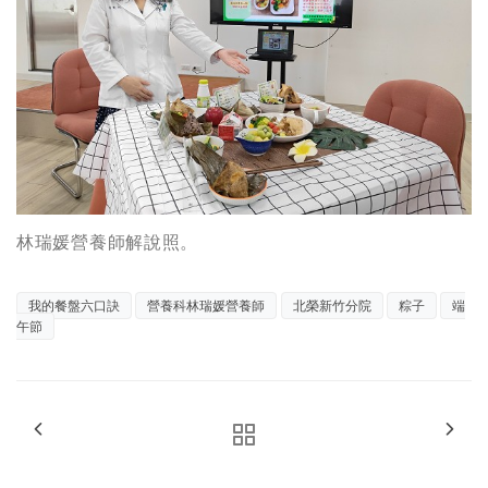
林瑞媛營養師解說照。
我的餐盤六口訣
營養科林瑞媛營養師
北榮新竹分院
粽子
端
午節