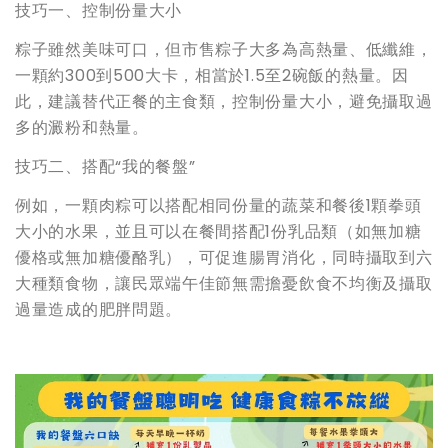
技巧一、控制份量大小
粽子雖然美味可口，但市售粽子大多為高熱量、低纖維，
一顆約300到500大卡，相當於1.5至2碗飯的熱量。因
此，建議替代正餐的主食類，控制份量大小，避免攝取過
多的澱粉和熱量。
技巧二、搭配“我的餐盤”
例如，一顆肉粽可以搭配相同份量的蔬菜和餐後1顆拳頭
大小的水果，並且可以在餐間搭配1份乳品類（如無加糖
優格或無加糖優酪乳），可促進腸胃消化，同時攝取到六
大種類食物，讓民眾端午佳節無需擔憂飲食不均衡及攝取
過量造成的肥胖問題。