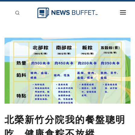
回到首頁
新聞稿分類
登入
刊登
北榮新竹分院我的餐盤聰明
吃 健康食粽不放縱