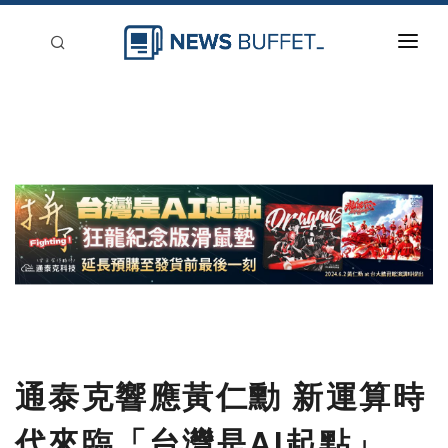
回到首頁
新聞稿分類
登入
刊登
通泰克響應黃仁勳 新運算時
代來臨「台灣是AI起點」