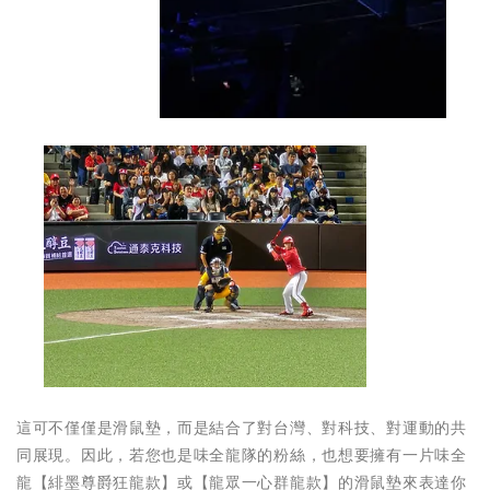
這可不僅僅是滑鼠墊，而是結合了對台灣、對科技、對運動的共
同展現。因此，若您也是味全龍隊的粉絲，也想要擁有一片味全
龍【緋墨尊爵狂龍款】或【龍眾一心群龍款】的滑鼠墊來表達你