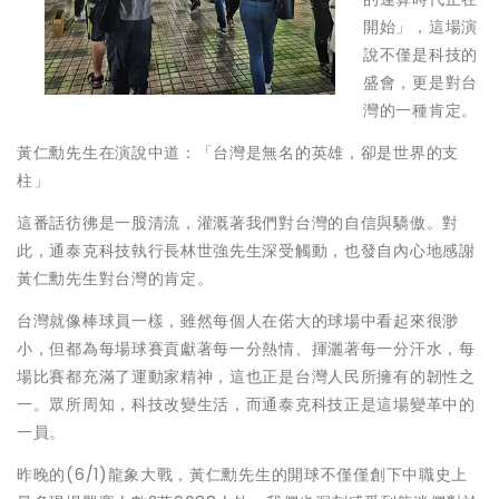
開始」，這場演
說不僅是科技的
盛會，更是對台
灣的一種肯定。
黃仁勳先生在演說中道：「台灣是無名的英雄，卻是世界的支
柱」
這番話彷彿是一股清流，灌溉著我們對台灣的自信與驕傲。對
此，通泰克科技執行長林世強先生深受觸動，也發自內心地感謝
黃仁勳先生對台灣的肯定。
台灣就像棒球員一樣，雖然每個人在偌大的球場中看起來很渺
小，但都為每場球賽貢獻著每一分熱情、揮灑著每一分汗水，每
場比賽都充滿了運動家精神，這也正是台灣人民所擁有的韌性之
一。眾所周知，科技改變生活，而通泰克科技正是這場變革中的
一員。
昨晚的(6/1)龍象大戰，黃仁勳先生的開球不僅僅創下中職史上