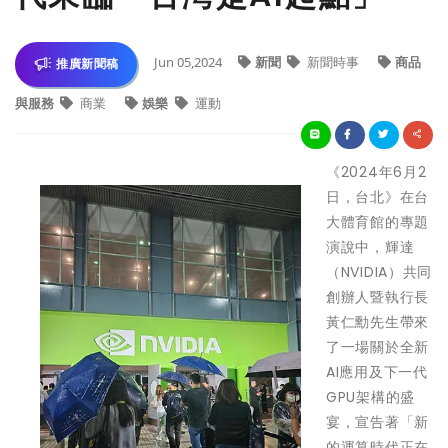
Jun 05,2024
新聞
新聞時事
商品
推廣新聞稿
與服務
商業
娛樂
運動
《2024年6月2
日，台北》在台
大體育館的專題
演說中，輝達
（NVIDIA）共同
創辦人暨執行長
黃仁勳先生帶來
了一場關於全新
AI應用及下一代
GPU架構的盛
宴，宣告著「新
的運算時代正在