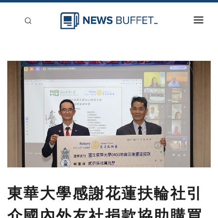
回到首頁
新聞稿分類
登入
刊登
東華大學感謝花蓮扶輪社引
介國內外友社捐款協助購買