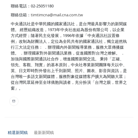
聯絡電話：02-25051180
聯絡信箱：
timtimcna@mail.cna.com.tw
中央通訊社是中華民國的國家通訊社，是台灣最具影響力的新聞媒
體。 經歷組織改造，1973年中央社改組為股份有限公司，以企業
方式經營；隨著民主化發展，1996年依據「中央通訊社設置條
例」改制為財團法人，定位為全民共有的國家通訊社，獨立超然執
行三大法定任務： ．辦理國內外新聞報導業務，服務大眾傳播媒
體。 ．辦理國家對外新聞通訊業務，促進國際對台灣之瞭解。 ．
加強與國際新聞通訊社合作，增進國際新聞交流。 秉持「正確、
領先、客觀、翔實」的基本原則，中央社專業新聞團隊每天以中、
英、日文即時對外發出上千則新聞、照片、圖表、影音與資訊，是
台灣唯一多語文新聞媒體，服務對象從媒體客戶擴大為閱聽大眾；
從台灣民眾延伸至全球僑胞與讀者，充分扮演「台灣之眼，世界之
窗」。
精選新聞稿
最新新聞稿