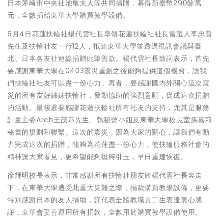
日本茅崎市中央社池亀夫人等共同捐贈，募得新臺幣290餘萬
元，全數捐給東華大學購買教學設備。
6月4日花蓮扶輪社楊代雲社長率領花蓮扶輪社社長當選人李忠賢
先生及扶輪社友一行12人，抵達東華大學並透過視訊會議與臺
北、日本各友社連線捐贈此筆善款。楊代雲社長致詞表示，首先
要感謝東華大學在0403震災重創之後能夠提供這個機會，讓我
們扶輪社社友可以盡一份心力。再者，要感謝國內外關心這次震
災的所有友好姊妹扶輪社，發動協助的強烈意願，促成這次捐贈
的活動。最後還要感謝花蓮扶輪社所有社友的支持，尤其是服務
計畫主委Arch王茂恭先生、執秘曾小姐及東華大學校長室孫嘉莉
秘書的規劃和聯繫。這次的震災，因為大家的關心，讓我們有動
力完成這次的捐贈，能夠為花蓮盡一份心力，使扶輪服務社會的
精神讓大家看見，更希望能夠拋磚引玉，早日重建恢復。
徐輝明校長表示，非常感謝所有扶輪社朋友於楊代雲社長奔走
下，在東華大學遭受此重大災難之際，捐款購買教學設備，更要
特別感謝日本的友人捐助，謹代表全體教職員工生表達衷心感
謝，東華會妥善運用所有捐款，全數用於購買教學設備使用。