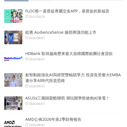
FLOC唯一基督徒專屬交友APP，基督徒的新福音
2021/03/29
鎧應 AudienceSense 臉部辨識功能上市
2026/08/07
HDBank 取得越南歷來最大規模國際銀團社會貸款
2026/08/07
創智動能強化AI與經營雙軸競爭力 投資長受臺大EMBA
邀分享AI時代投資思維
2026/08/07
ASUSx三麗鷗耍酷聯萌 潮玩開學祭搶抱AI筆電！
2026/08/07
AMD公佈2026年第2季財務報告
2026/08/07