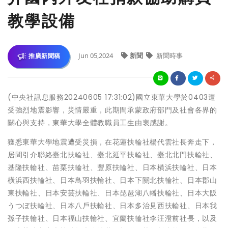
教學設備
Jun 05,2024
新聞
新聞時事
推廣新聞稿
(中央社訊息服務20240605 17:31:02)國立東華大學於0403遭
受強烈地震影響，災情嚴重，此期間承蒙政府部門及社會各界的
關心與支持，東華大學全體教職員工生由衷感謝。
獲悉東華大學地震遭受災損，在花蓮扶輪社楊代雲社長奔走下，
居間引介聯絡臺北扶輪社、臺北延平扶輪社、臺北北門扶輪社、
基隆扶輪社、苗栗扶輪社、豐原扶輪社、日本橫浜扶輪社、日本
橫浜西扶輪社、日本鳥羽扶輪社、日本下關北扶輪社、日本郡山
東扶輪社、日本安芸扶輪社、日本琵琶湖八幡扶輪社、日本大阪
うつぼ扶輪社、日本八戶扶輪社、日本多治見西扶輪社、日本我
孫子扶輪社、日本福山扶輪社、宜蘭扶輪社李汪澄前社長，以及