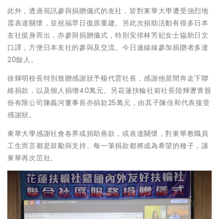
此外，透過視訊參與捐贈儀式的友社，皆對東華大學遭受強烈地
震表達關懷，並祝福早日復原重建。另此次捐助活動有很多日本
友社挺身而出，亦參與捐贈儀式，特別安排林芳妃女士協助日文
口譯，方便日本友社的參與及交流。今日連線線參加捐贈者多達
20餘人。
徐輝明校長特別致贈感謝狀予楊代雲社長，感謝他居間奔走下聯
絡捐款，以及個人捐增40萬元。另花蓮扶輪社前社長陸輝瀝青股
份有限公司陳義河董事長亦捐款25萬元，由其子陳佳和代表接受
感謝狀。
東華大學感謝社會各界或捐助善款，或表達關懷，對東華教職員
工生而言都是鼓勵與支持。每一筆捐款都將成為希望的種子，讓
東華再次茁壯。