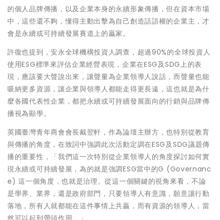
的個人品牌傳播，以及企業本身的永續形象傳播，但在資本市場
中，這些還不夠，懂得主動出擊為自己創造話語權的企業主，才
會是永續或可持續發展賽道上的贏家。
許復也提到，安永全球機構投資人調查，超過90%的全球投資人
使用ESG標準來評估企業經營表現，企業在ESG及SDG上的表
現，應該要大聲說出來，讓聲量為企業領導人說話，而聲量也能
吸納更多資源，讓企業與領導人都能走得更長遠，這也就是為什
麼各國代表性企業，都把永續或可持續發展面向的行銷與品牌傳
播視為顯學。
英國臺灣青年商會會長戴翌軒，作為論壇主辦方，也特別從教育
與傳播的角度，在致詞中強調此次活動定調在ESG及SDG議題傳
播的重要性，「我們這一次特別從企業領導人的角度探討如何實
現永續或可持續發展，為的就是強調ESG當中的G (Governanc
e) 這一個角度，也就是治理。從這一個關鍵的視角來看，不論
是學界、業界，還是政府部門，只要領導人有意識，願意讓行動
落地，所有人就都能在這件事情上共贏，而有資源的領導人，當
然可以起到帶頭作用。」