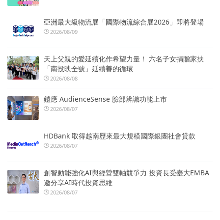
亞洲最大級物流展「國際物流綜合展2026」即將登場
2026/08/09
天上父親的愛延續化作希望力量！ 六名子女捐贈家扶
「南投映全號」延續善的循環
2026/08/08
鎧應 AudienceSense 臉部辨識功能上市
2026/08/07
HDBank 取得越南歷來最大規模國際銀團社會貸款
2026/08/07
創智動能強化AI與經營雙軸競爭力 投資長受臺大EMBA
邀分享AI時代投資思維
2026/08/07