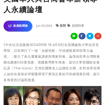
人永續論壇
Jun 05,2024
新聞
新聞時事
推廣新聞稿
(中央社訊息服務20240605 16:46:56)在英國倫敦大學伯貝克
學院，日前舉行了一場「永續領航：可持續發展與領導力論
壇」，吸引了多位重量級講者與專家與會。論壇由世界台灣商會
聯合總會ESG委員會、英國臺灣青年商會、成功大學英國校友會
以及《The Icons》艾肯氏國際名人誌聯合主辦，針對各界領導
人如何在當前全球變遷環境下實現企業的可持續發展目標，進行
多角度的討論與激盪。