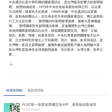
中央通訊社是中華民國的國家通訊社，是台灣最具影響力的新聞媒
體。 經歷組織改造，1973年中央社改組為股份有限公司，以企業
方式經營；隨著民主化發展，1996年依據「中央通訊社設置條
例」改制為財團法人，定位為全民共有的國家通訊社，獨立超然執
行三大法定任務： ．辦理國內外新聞報導業務，服務大眾傳播媒
體。 ．辦理國家對外新聞通訊業務，促進國際對台灣之瞭解。 ．
加強與國際新聞通訊社合作，增進國際新聞交流。 秉持「正確、
領先、客觀、翔實」的基本原則，中央社專業新聞團隊每天以中、
英、日文即時對外發出上千則新聞、照片、圖表、影音與資訊，是
台灣唯一多語文新聞媒體，服務對象從媒體客戶擴大為閱聽大眾；
從台灣民眾延伸至全球僑胞與讀者，充分扮演「台灣之眼，世界之
窗」。
精選新聞稿
最新新聞稿
FLOC唯一基督徒專屬交友APP，基督徒的新福音
2021/03/29