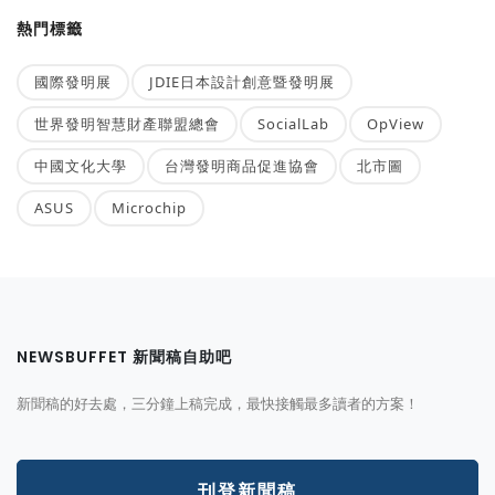
熱門標籤
國際發明展
JDIE日本設計創意暨發明展
世界發明智慧財產聯盟總會
SocialLab
OpView
中國文化大學
台灣發明商品促進協會
北市圖
ASUS
Microchip
NEWSBUFFET 新聞稿自助吧
新聞稿的好去處，三分鐘上稿完成，最快接觸最多讀者的方案！
刊登新聞稿