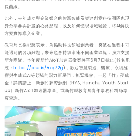
長曲線。
此外，去年成功與企業媒合的智穎智能及樂達創意科技團隊也現
身分享參與計畫的心路歷程，以及如何體現場域驗證，將AI解決
方案實際導入企業。
教育局長楊郡慈表示，為協助科技領域創業者，突破在過程中可
能遇到的各項難題，未來也會持續串連不同產業區塊，強力支援
新創團隊。本年度新竹AIoT加速器徵案將至6月7日截止(報名系
統：
https://pse.is/5xq72g
)，歡迎智慧製造、醫療、永續經
營與生成式AI等領域的潛力新星們，抓緊機會、一起「竹」夢成
金！詳情請上「新創竹夢資源網（HYS, Hsinchu Youth Start
up）新竹AIoT加速器專區」或新竹縣教育局青年事務科粉絲專
頁查詢。