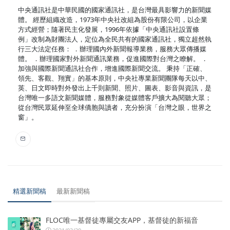
中央通訊社是中華民國的國家通訊社，是台灣最具影響力的新聞媒
體。 經歷組織改造，1973年中央社改組為股份有限公司，以企業
方式經營；隨著民主化發展，1996年依據「中央通訊社設置條
例」改制為財團法人，定位為全民共有的國家通訊社，獨立超然執
行三大法定任務： ．辦理國內外新聞報導業務，服務大眾傳播媒
體。 ．辦理國家對外新聞通訊業務，促進國際對台灣之瞭解。 ．
加強與國際新聞通訊社合作，增進國際新聞交流。 秉持「正確、
領先、客觀、翔實」的基本原則，中央社專業新聞團隊每天以中、
英、日文即時對外發出上千則新聞、照片、圖表、影音與資訊，是
台灣唯一多語文新聞媒體，服務對象從媒體客戶擴大為閱聽大眾；
從台灣民眾延伸至全球僑胞與讀者，充分扮演「台灣之眼，世界之
窗」。
精選新聞稿
最新新聞稿
FLOC唯一基督徒專屬交友APP，基督徒的新福音