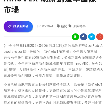
市場
Jun 05,2024
新聞
新聞時事
推廣新聞稿
(中央社訊息服務20240605 15:32:35)新竹縣政府與StarFab A
ccelerator聯手推動的「新竹AIoT加速器」今年邁入第三屆，
過去兩年吸引超過50家新創提案報名，並成功媒合15家團隊與企
業接軌，今年更不缺席新創領域國際年度盛事InnoVEX，於今(5
日)舉辦「AI智匯新竹・創新永續新亮點」主題活動，邀請指標大
廠及優秀新創團隊，分享AI趨勢、實務及資源運用。
今日活動由縣府教育局長楊郡慈擔任主講人，除介紹「新竹AIoT
加速器」成立緣起及願景外，更邀請首次加入的企業導師聯發科
技及精誠資訊與會，深度解析第一線AI產業趨勢及評估青創提案
時所看的關鍵條件，另也不約而同地鼓勵提案團隊，多運用企業