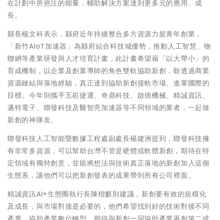
在計劃中所挹注的能量，輔助解決方案達到更多元的應用、成
長。
縣長楊文科表示，縣府近年持續整合多方資源力挺青年創業，
「新竹AIoT加速器」為縣府結合科技城優勢，推動人工智慧、物
聯網等產業研發與人才培育計畫，此計畫希望藉「以大帶小」的
育成機制，以企業及創業導師的角色雙軌協助新創，盼透過商業
資源鏈結與落地經驗，真正達到協助新創接軌市場、進軍國際的
目標。今年則攜手五崧捷運、奇鼎科技、啟德機械、精誠資訊、
邁特電子、聯發科技及醫智亮加速器等不同領域的業者，一起做
新創的神隊友。
聯發科技人工智能暨數據工程處副處長楊建洲提到，聯發科技擁
有非常多資源，可以幫助台灣不管是硬體或軟體新創，期待在特
定領域有獨特創意，並能將想法與技術真正落地的新創加入這個
生態系，讓他們可以把新創發表的成果帶到所有公司裡面。
精誠資訊AI+生態圈執行長陳楷麒則建議，新創要有效的規模化
及成長，與市場對接是必要的，他們希望找到好的技術對接不同
產業，協助產業數位轉型，期待與新創一同協助產業再創第二成