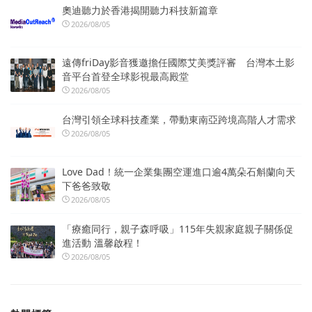
奧迪聽力於香港揭開聽力科技新篇章
2026/08/05
遠傳friDay影音獲邀擔任國際艾美獎評審 台灣本土影
音平台首登全球影視最高殿堂
2026/08/05
台灣引領全球科技產業，帶動東南亞跨境高階人才需求
2026/08/05
Love Dad！統一企業集團空運進口逾4萬朵石斛蘭向天
下爸爸致敬
2026/08/05
「療癒同行，親子森呼吸」115年失親家庭親子關係促
進活動 溫馨啟程！
2026/08/05