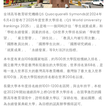
全球高等教育研究機構QS Quacquarelli Symonds於2024年
6月4日發布了2025年度世界大學排名（QS World University
Rankings 2025），這是唯一一個同時評估「學生就業成果」和
「學校永續發展」因素的排名。QS世界大學排名採納「學術聲
望」、「雇主聲譽」、「師生比」、「教員人均被引用次數」、
「國際教員比例」、「國際學生比例」、「國際研究網絡」、
「就業成果」、「永續發展」等9大項評比指標。
本年度有來自106個國家地區，約1500所大學院校獲納入排名，
國立臺灣大學是臺灣表現最佳的大學院校，世界排名第68名，是
唯一進入世界百大的臺灣高等教育機構。臺灣除了臺大進入世界
前100強，其他大學院校的排名都在世界200名以後。
長榮大學本年度排名維持1001-1200名區間，與去年持平，本校
從2022年開始連續四年上榜QS世界大學排名，在競爭激烈的國
際高等教育環境中，證明長榮大學以「深耕在地、連結國際、成
為永續發展典範大學」為目標的認真辦學獲得認可。