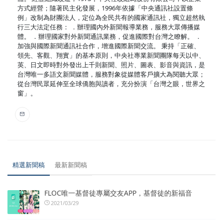
方式經營；隨著民主化發展，1996年依據「中央通訊社設置條
例」改制為財團法人，定位為全民共有的國家通訊社，獨立超然執
行三大法定任務： ．辦理國內外新聞報導業務，服務大眾傳播媒
體。 ．辦理國家對外新聞通訊業務，促進國際對台灣之瞭解。 ．
加強與國際新聞通訊社合作，增進國際新聞交流。 秉持「正確、
領先、客觀、翔實」的基本原則，中央社專業新聞團隊每天以中、
英、日文即時對外發出上千則新聞、照片、圖表、影音與資訊，是
台灣唯一多語文新聞媒體，服務對象從媒體客戶擴大為閱聽大眾；
從台灣民眾延伸至全球僑胞與讀者，充分扮演「台灣之眼，世界之
窗」。
精選新聞稿
最新新聞稿
FLOC唯一基督徒專屬交友APP，基督徒的新福音
2021/03/29