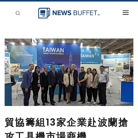
回到首頁
新聞稿分類
登入
刊登
貿協籌組13家企業赴波蘭搶
攻工具機市場商機