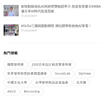
創智動能強化AI與經營雙軸競爭力 投資長受臺大EMBA
邀分享AI時代投資思維
2026/08/07
ASUSx三麗鷗耍酷聯萌 潮玩開學祭搶抱AI筆電！
2026/08/07
熱門標籤
國際發明展
JDIE日本設計創意暨發明展
世界發明智慧財產聯盟總會
SocialLab
OpView
中國文化大學
台灣發明商品促進協會
北市圖
ASUS
Microchip