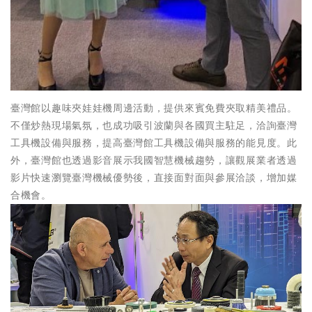
臺灣館以趣味夾娃娃機周邊活動，提供來賓免費夾取精美禮品。
不僅炒熱現場氣氛，也成功吸引波蘭與各國買主駐足，洽詢臺灣
工具機設備與服務，提高臺灣館工具機設備與服務的能見度。此
外，臺灣館也透過影音展示我國智慧機械趨勢，讓觀展業者透過
影片快速瀏覽臺灣機械優勢後，直接面對面與參展洽談，增加媒
合機會。