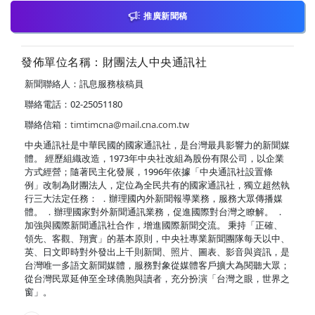
推廣新聞稿
發佈單位名稱：財團法人中央通訊社
新聞聯絡人：訊息服務核稿員
聯絡電話：02-25051180
聯絡信箱：
timtimcna@mail.cna.com.tw
中央通訊社是中華民國的國家通訊社，是台灣最具影響力的新聞媒
體。 經歷組織改造，1973年中央社改組為股份有限公司，以企業
方式經營；隨著民主化發展，1996年依據「中央通訊社設置條
例」改制為財團法人，定位為全民共有的國家通訊社，獨立超然執
行三大法定任務： ．辦理國內外新聞報導業務，服務大眾傳播媒
體。 ．辦理國家對外新聞通訊業務，促進國際對台灣之瞭解。 ．
加強與國際新聞通訊社合作，增進國際新聞交流。 秉持「正確、
領先、客觀、翔實」的基本原則，中央社專業新聞團隊每天以中、
英、日文即時對外發出上千則新聞、照片、圖表、影音與資訊，是
台灣唯一多語文新聞媒體，服務對象從媒體客戶擴大為閱聽大眾；
從台灣民眾延伸至全球僑胞與讀者，充分扮演「台灣之眼，世界之
窗」。