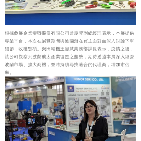
根據參展企業瑩聯股份有限公司曾慶豐副總經理表示，本展提供
專業平台，本次在展覽期間與波蘭潛在買主面對面深入討論下單
細節，收穫豐碩。榮田精機王淑慧業務部課長表示，疫情之後，
該公司觀察到波蘭航太產業復甦之趨勢，期待透過本展深入經營
波蘭市場、擴大商機，並將持續尋找適合的代理商，增加市佔
率。