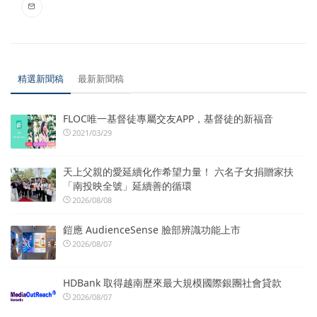
精選新聞稿
最新新聞稿
FLOC唯一基督徒專屬交友APP，基督徒的新福音
2021/03/29
天上父親的愛延續化作希望力量！ 六名子女捐贈家扶
「南投映全號」延續善的循環
2026/08/08
鎧應 AudienceSense 臉部辨識功能上市
2026/08/07
HDBank 取得越南歷來最大規模國際銀團社會貸款
2026/08/07