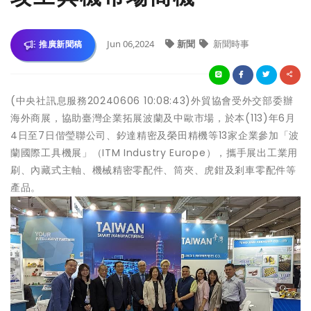
Jun 06,2024
新聞
新聞時事
推廣新聞稿
(中央社訊息服務20240606 10:08:43)外貿協會受外交部委辦
海外商展，協助臺灣企業拓展波蘭及中歐市場，於本(113)年6月
4日至7日偕瑩聯公司、釸達精密及榮田精機等13家企業參加「波
蘭國際工具機展」（ITM Industry Europe），攜手展出工業用
刷、內藏式主軸、機械精密零配件、筒夾、虎鉗及剎車零配件等
產品。