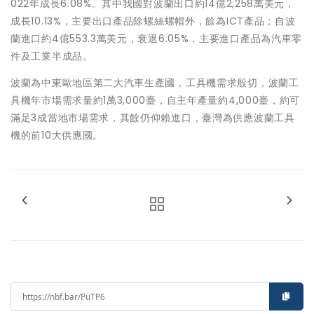
022年成長6.08%。其中我國對波蘭出口約14億2,258萬美元，
成長10.13%，主要出口產品除螺絲螺帽外，餘為ICT產品；自波
蘭進口約4億553.3萬美元，衰退6.05%，主要進口產品為汽車零
件及工業半成品。
波蘭為中東歐地區第二大汽車生產國，工具機需求殷切，波蘭工
具機年市場需求量約1萬3,000臺，自主年產量約4,000臺，約可
滿足3成當地市場需求，其餘仍仰賴進口，臺灣為供應波蘭工具
機的前10大供應國。