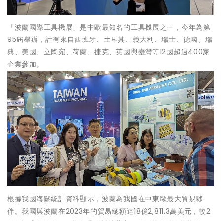
「波蘭國際工具機展」是中歐最知名的工具機展之一，今年為第
95屆舉辦，計有來自西班牙、土耳其、義大利、瑞士、德國、瑞
典、美國、立陶宛、荷蘭、捷克、英國與臺灣等12國超過400家
企業參加。
根據我國海關統計資料顯示，波蘭為我國在中東歐最大貿易夥
伴。我國與波蘭在2023年的貿易總額達18億2,811.3萬美元，較2