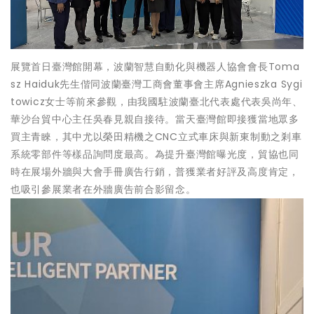
展覽首日臺灣館開幕，波蘭智慧自動化與機器人協會會長Toma
sz Haiduk先生偕同波蘭臺灣工商會董事會主席Agnieszka Sygi
towicz女士等前來參觀，由我國駐波蘭臺北代表處代表吳尚年、
華沙台貿中心主任吳春見親自接待。當天臺灣館即接獲當地眾多
買主青睞，其中尤以榮田精機之CNC立式車床與新東制動之剎車
系統零部件等樣品詢問度最高。為提升臺灣館曝光度，貿協也同
時在展場外牆與大會手冊廣告行銷，普獲業者好評及高度肯定，
也吸引參展業者在外牆廣告前合影留念。