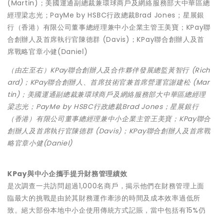
（由左至右）KPay聯合創辦人及合作夥伴發展總監黃智行 (Rich
ard)；KPay聯合創辦人、首席技術官兼首席營運官謝建松 (Mar
tin)；美國運通副總裁兼環球商戶及網絡服務部大中華區總經理
梁志光；PayMe by HSBC行政總裁Brad Jones；星展銀行
（香港）有限公司董事總經理兼中小企業主管王美寶；KPay聯合
創辦人及首席執行官陳德群 (Davis)；KPay聯合創辦人及首席戰
略官章小健(Daniel)
KPay與中小企攜手提升財務管理績效
是次調查一共訪問超過1,000名商戶，揭示他們在財務管理上面
臨最大的挑戰是由於其財務運作牽涉的時間及成本效率過低所
致。絕大部份本地中小企使用傳統方式記賬，當中包括有15%仍