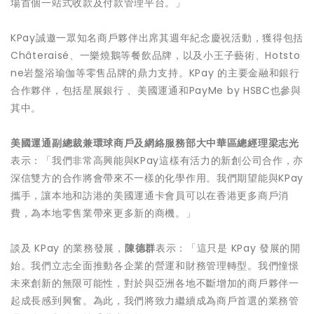
場首個一站式收款及付款管理平台。」
KPay誠邀一眾知名商戶夥伴出席其週年紀念慶祝活動，獲得包括
Châteraisé、一樂燒鵝等餐飲品牌，以及小王子藝術、Hotsto
ne岩盤浴瑜伽等零售品牌的鼎力支持。KPay 的主要金融和銀行
合作夥伴，包括星展銀行 、美國運通和PayMe by HSBC也參與
其中。
美國運通副總裁兼環球商戶及網絡服務部大中華區總經理梁志光
表示：「我們非常高興能與KPay這樣有活力的新創公司合作，亦
深信雙方的合作將會帶來不一樣的化學作用。我們期望能與KPay
攜手，讓本地和訪港的美國運通卡會員可以在香港更多商戶消
費，為本地零售業帶來更多新的商機。」
談及 KPay 的業務發展，
陳德群
表示：「這只是 KPay 發展的開
始。我們立志全面推動各企業的營運和財務管理轉型。我們憧憬
未來創新的無限可能性，對於與亞洲各地不斷增加的商戶夥伴一
起成長感到興奮。為此，我們將致力繼續成為商戶首選的業務管