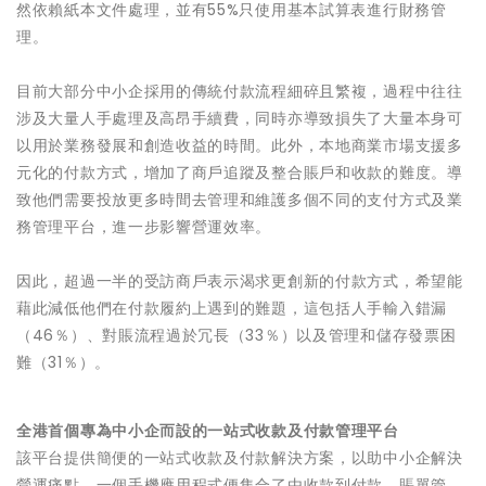
然依賴紙本文件處理，並有55%只使用基本試算表進行財務管
理。
目前大部分中小企採用的傳統付款流程細碎且繁複，過程中往往
涉及大量人手處理及高昂手續費，同時亦導致損失了大量本身可
以用於業務發展和創造收益的時間。此外，本地商業市場支援多
元化的付款方式，增加了商戶追蹤及整合賬戶和收款的難度。導
致他們需要投放更多時間去管理和維護多個不同的支付方式及業
務管理平台，進一步影響營運效率。
因此，超過一半的受訪商戶表示渴求更創新的付款方式，希望能
藉此減低他們在付款履約上遇到的難題，這包括人手輸入錯漏
（46％）、對賬流程過於冗長（33％）以及管理和儲存發票困
難（31％）。
全港首個專為中小企而設的一站式收款及付款管理平台
該平台提供簡便的一站式收款及付款解決方案，以助中小企解決
營運痛點。一個手機應用程式便集合了由收款到付款、賬單管