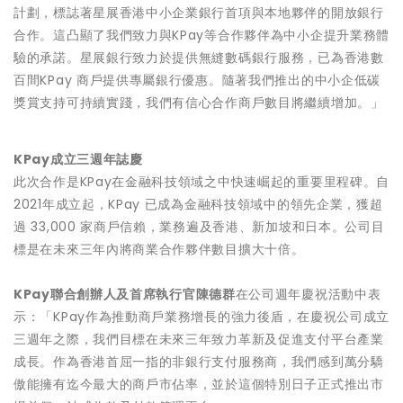
計劃，標誌著星展香港中小企業銀行首項與本地夥伴的開放銀行
合作。這凸顯了我們致力與KPay等合作夥伴為中小企提升業務體
驗的承諾。星展銀行致力於提供無縫數碼銀行服務，已為香港數
百間KPay 商戶提供專屬銀行優惠。隨著我們推出的中小企低碳
獎賞支持可持續實踐，我們有信心合作商戶數目將繼續增加。」
KPay
成立三週年誌慶
此次合作是KPay在金融科技領域之中快速崛起的重要里程碑。自
2021年成立起，KPay 已成為金融科技領域中的領先企業，獲超
過 33,000 家商戶信賴，業務遍及香港、新加坡和日本。公司目
標是在未來三年內將商業合作夥伴數目擴大十倍。
KPay
聯合創辦人及首席執行官陳德群
在公司週年慶祝活動中表
示：「KPay作為推動商戶業務增長的強力後盾，在慶祝公司成立
三週年之際，我們目標在未來三年致力革新及促進支付平台產業
成長。作為香港首屈一指的非銀行支付服務商，我們感到萬分驕
傲能擁有迄今最大的商戶市佔率，並於這個特別日子正式推出市