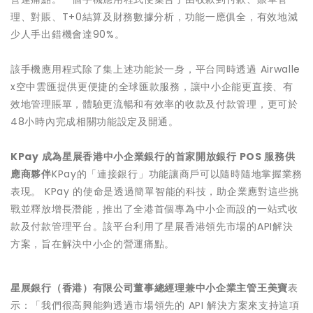
理、對賬、T+0結算及財務數據分析，功能一應俱全，有效地減
少人手出錯機會達90%。
該手機應用程式除了集上述功能於一身，平台同時透過 Airwalle
x空中雲匯提供更便捷的全球匯款服務，讓中小企能更直接、有
效地管理賬單，體驗更流暢和有效率的收款及付款管理，更可於
48小時內完成相關功能設定及開通。
KPay 成為星展香港中小企業銀行的首家開放銀行 POS 服務供
應商夥伴
KPay的「連接銀行」功能讓商戶可以隨時隨地掌握業務
表現。 KPay 的使命是透過簡單智能的科技，助企業應對這些挑
戰並釋放增長潛能，推出了全港首個專為中小企而設的一站式收
款及付款管理平台。該平台利用了星展香港領先市場的API解決
方案，旨在解決中小企的營運痛點。
星展銀行（香港）有限公司董事總經理兼中小企業主管王美寶
表
示：「我們很高興能夠透過市場領先的 API 解決方案來支持這項