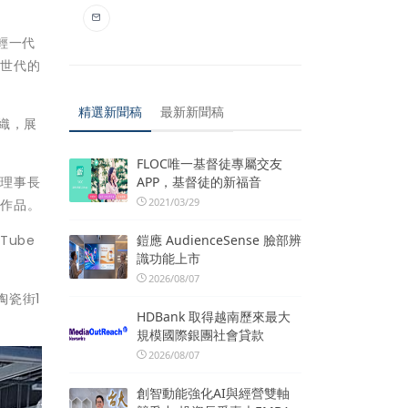
輕一代
同世代的
精選新聞稿
最新新聞稿
交織，展
FLOC唯一基督徒專屬交友
APP，基督徒的新福音
許理事長
2021/03/29
的作品。
鎧應 AudienceSense 臉部辨
ube
識功能上市
2026/08/07
區陶瓷街1
HDBank 取得越南歷來最大
規模國際銀團社會貸款
2026/08/07
創智動能強化AI與經營雙軸