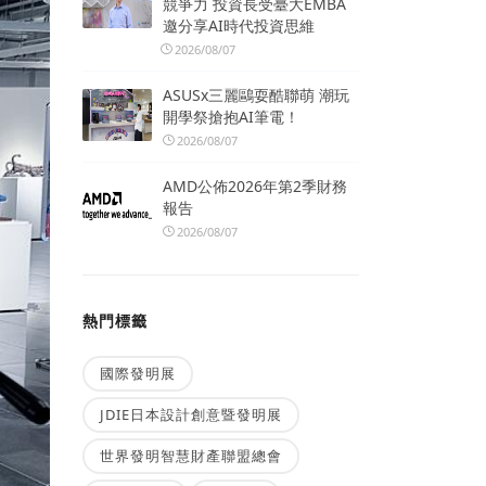
競爭力 投資長受臺大EMBA
邀分享AI時代投資思維
2026/08/07
ASUSx三麗鷗耍酷聯萌 潮玩
開學祭搶抱AI筆電！
2026/08/07
AMD公佈2026年第2季財務
報告
2026/08/07
熱門標籤
國際發明展
JDIE日本設計創意暨發明展
世界發明智慧財產聯盟總會