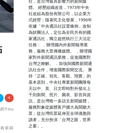
社，是台灣最具影響力的新聞媒
體。 經歷組織改造，1973年中央
社改組為股份有限公司，以企業方
式經營；隨著民主化發展，1996年
依據「中央通訊社設置條例」改制
為財團法人，定位為全民共有的國
家通訊社，獨立超然執行三大法定
任務： ．辦理國內外新聞報導業
點
務，服務大眾傳播媒體。 ．辦理國
家對外新聞通訊業務，促進國際對
台灣之瞭解。 ．加強與國際新聞通
訊社合作，增進國際新聞交流。 秉
持「正確、領先、客觀、翔實」的
基本原則，中央社專業新聞團隊每
天以中、英、日文即時對外發出上
千則新聞、照片、圖表、影音與資
訊，是台灣唯一多語文新聞媒體，
服務對象從媒體客戶擴大為閱聽大
的You
眾；從台灣民眾延伸至全球僑胞與
讀者，充分扮演「台灣之眼，世界
之窗」。
們有幸與