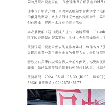
同時是展出藝術家的--學會理事長許明香老師以
理事長許明香介紹，台灣陶瓷雕塑學會由游忠平老師
的優秀陶藝家，致力於通過泥土創作純藝術品，呈
創作理念，展現出多樣化的藝術風格。
本次展覽的主題由周純卉提出。她解釋道：「‘Fus
現了陶瓷雕塑的豐富面貌。此外，今年適逢龍年，‘
展覽現場，藝術家們以陶瓷作為媒材，創作出令人
與周秘書還分享了學會未來的發展方向，特別強調
鶯歌光點美學館誠邀各界人士前來參觀，感受陶瓷藝
頻道，隨時掌握展覽的最新動態與精彩內容。祝願
展覽期間：2024. 06.01- 06.30 (10:00
8號3F 展覽專線：02-2678-6577