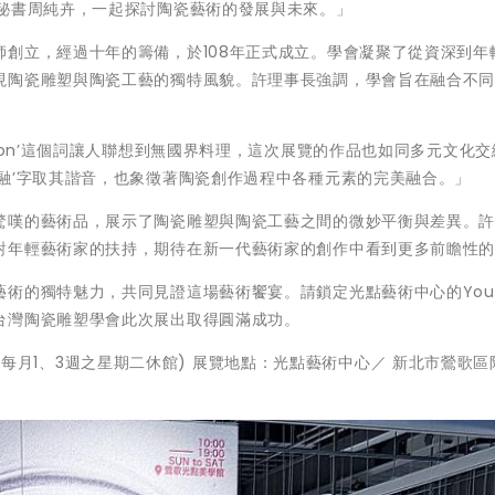
及秘書周純卉，一起探討陶瓷藝術的發展與未來。」
創立，經過十年的籌備，於108年正式成立。學會凝聚了從資深到年
現陶瓷雕塑與陶瓷工藝的獨特風貌。許理事長強調，學會旨在融合不
ion’這個詞讓人聯想到無國界料理，這次展覽的作品也如同多元文化
融’字取其諧音，也象徵著陶瓷創作過程中各種元素的完美融合。」
驚嘆的藝術品，展示了陶瓷雕塑與陶瓷工藝之間的微妙平衡與差異。
對年輕藝術家的扶持，期待在新一代藝術家的創作中看到更多前瞻性
術的獨特魅力，共同見證這場藝術饗宴。請鎖定光點藝術中心的YouT
台灣陶瓷雕塑學會此次展出取得圓滿成功。
 ~ 19:00)(每月1、3週之星期二休館) 展覽地點：光點藝術中心／ 新北市鶯歌