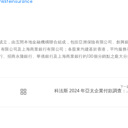
klifeinsurance
年成立，由五間本地金融機構聯合組成，包括亞洲保險有限公司、創興
) 有限公司及上海商業銀行有限公司；各股東均建基於香港，平均服務
行、招商永隆銀行、華僑銀行及上海商業銀行約130個分銷點之龐大分
下一
科法斯 2024 年亞太企業付款調查：..