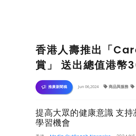
香港人壽推出「Care
賞」 送出總值港幣3
Jun 06,2024
商品與服務
推廣新聞稿
提高大眾的健康意識 支持
學習機會