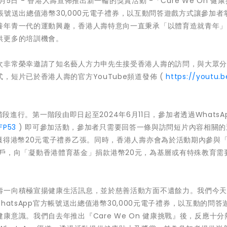
6月5日 - 香港人壽宣佈推出新一輪的獎賞活動 -「Care We On 健康
方帳號送出總值港幣30,000元電子禮券，以互動問答遊戲方式讓參加者
養年青一代的運動興趣，香港人壽特意向一直秉承「以體育造就青年
供更多的培訓機會。
次非常榮幸邀請了知名藝人方力申先生接受香港人壽的訪問，與大眾
短片已於香港人壽的官方YouTube頻道發佈 (
https://youtu.
個階段進行。第一階段由即日起至2024年6月11日，參加者透過WhatsA
DFP53
) 即可參加活動，參加者只需要回答一條與訪問短片內容相關的
獲得港幣20元電子禮券乙張。同時，香港人壽亦會為於活動期內參與「C
App帳戶，向「凝動香港體育基金」捐款港幣20元，為基層或有特殊教育需
壽一向積極宣揚健康生活訊息，並於慈善活動方面不遺餘力。我們今
WhatsApp官方帳號送出總值港幣30,000元電子禮券，以互動的問答
意識。我們自去年推出『Care We On 健康挑戰』後，反應十分