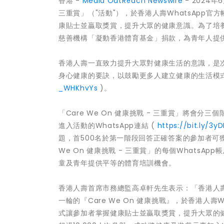
香港 -
Media OutReach Newswire
- 2024年
三重賞」（"活動"），於香港人壽WhatsApp官
康貼士並贏取獎賞，提升大眾的健康意識。為了培
慈善機構「凝動香港體育基金」捐款，為青年人提
香港人壽一直致力提升大眾對健康生活的意識，是
身心健康的要訣，以鼓勵更多人建立健康的生活模式，
_WHKhvYs
)。
「Care We On 健康挑戰 - 三重賞」將會分三
進入活動的WhatsApp連結 (
https://bit.ly/3y
題，首500名於第一階段回答正確答案的參加者可
We On 健康挑戰 - 三重賞」的每個Whats
童及青年提供平等的體育培訓機會。
香港人壽首席市務總監高卓軒先生表示：「香港人
一輪的『Care We On 健康挑戰』，於香港人壽
式讓參加者掌握健康貼士並贏取獎賞，提升大眾的健康