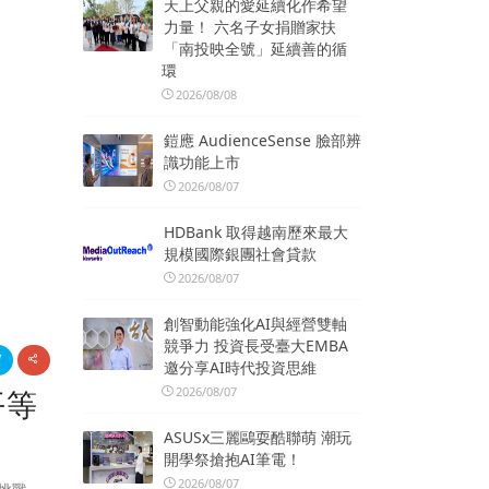
天上父親的愛延續化作希望
力量！ 六名子女捐贈家扶
「南投映全號」延續善的循
環
2026/08/08
鎧應 AudienceSense 臉部辨
識功能上市
2026/08/07
HDBank 取得越南歷來最大
規模國際銀團社會貸款
2026/08/07
創智動能強化AI與經營雙軸
競爭力 投資長受臺大EMBA
邀分享AI時代投資思維
2026/08/07
平等
ASUSx三麗鷗耍酷聯萌 潮玩
開學祭搶抱AI筆電！
2026/08/07