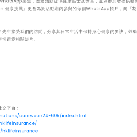
入WhatsApp渠道，透過活動提供健康貼士及獎賞，並為參加者提供嶄
On 健康挑戰』更會為於活動期內參與的每個WhatsApp帳戶，向『
申先生接受我們的訪問，分享其日常生活中保持身心健康的要訣，鼓
密切留意相關短片。」
9
社交平台：
omotions/careweon24-605/index.html
klifeinsurance/
/hklifeinsurance