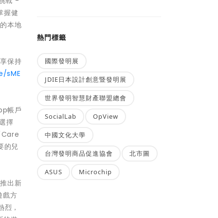
挑戰 -
掌握健
」的本地
熱門標籤
國際發明展
分享保持
be/sME
JDIE日本設計創意暨發明展
世界發明智慧財產聯盟總會
pp帳戶
SocialLab
OpView
選擇
are
中國文化大學
要的兒
台灣發明商品促進協會
北市圖
ASUS
Microchip
天推出新
遊戲方
熱烈，