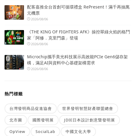
配客嘉推全台首創可循環禮盒 RePresent！滿千再抽萬
元機票
2026/08/06
《THE KING OF FIGHTERS AFK》操控翠綠火焰的格鬥
家「阿修．克里門森」登場
2026/08/06
Microchip攜手美光科技展示高效能PCIe Gen6儲存架
構，滿足AI與資料中心基礎架構需求
2026/08/06
熱門標籤
台灣發明商品促進協會
世界發明智慧財產聯盟總會
北市圖
國際發明展
JDIE日本設計創意暨發明展
OpView
SocialLab
中國文化大學