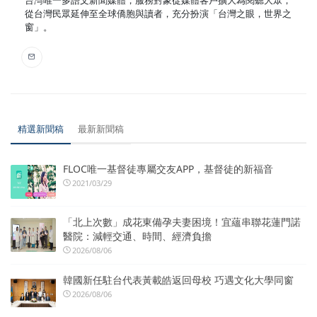
台灣唯一多語文新聞媒體，服務對象從媒體客戶擴大為閱聽大眾；
從台灣民眾延伸至全球僑胞與讀者，充分扮演「台灣之眼，世界之
窗」。
精選新聞稿
最新新聞稿
FLOC唯一基督徒專屬交友APP，基督徒的新福音
2021/03/29
「北上次數」成花東備孕夫妻困境！宜蘊串聯花蓮門諾
醫院：減輕交通、時間、經濟負擔
2026/08/06
韓國新任駐台代表黃載皓返回母校 巧遇文化大學同窗
2026/08/06