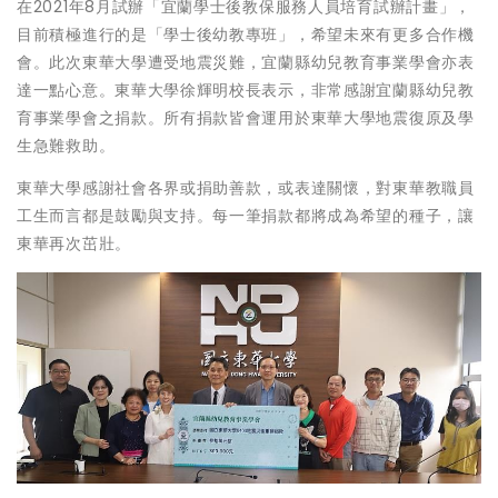
在2021年8月試辦「宜蘭學士後教保服務人員培育試辦計畫」，
目前積極進行的是「學士後幼教專班」，希望未來有更多合作機
會。此次東華大學遭受地震災難，宜蘭縣幼兒教育事業學會亦表
達一點心意。東華大學徐輝明校長表示，非常感謝宜蘭縣幼兒教
育事業學會之捐款。所有捐款皆會運用於東華大學地震復原及學
生急難救助。
東華大學感謝社會各界或捐助善款，或表達關懷，對東華教職員
工生而言都是鼓勵與支持。每一筆捐款都將成為希望的種子，讓
東華再次茁壯。