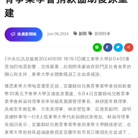
建
Jun 06,2024
新聞
新聞時事
推廣新聞稿
(中央社訊息服務20240606 18:19:13)國立東華大學於0403遭
受強烈地震影響，災情嚴重，此期間承蒙政府部門及社會各界的
關心與支持，東華大學全體教職員工生由衷感謝。
獲悉東華大學地震遭受災損，宜蘭縣幼兒教育事業學會捐助新臺
幣30萬元予東華大學災後復原重建。6月4日宜蘭縣幼兒教育事
業學會林淑玲理事長率領楊美麗榮譽理事長、林靜惠常務理事、
吳稚安常務監事、方美美理事、林崇營監事、莊惠英顧問、謝明
原總幹事等一行8人抵東華大學代表捐贈此筆善款。林淑玲理事
長致詞表示，宜蘭縣幼兒教育事業學會與東華大學關係密切，在
東華大學前校長趙涵捷教授及宜蘭市前市長江聰淵先生促成下，