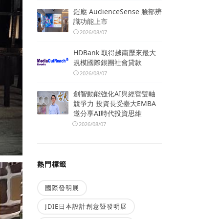
鎧應 AudienceSense 臉部辨
識功能上市
2026/08/07
HDBank 取得越南歷來最大
規模國際銀團社會貸款
2026/08/07
創智動能強化AI與經營雙軸
競爭力 投資長受臺大EMBA
邀分享AI時代投資思維
2026/08/07
熱門標籤
國際發明展
JDIE日本設計創意暨發明展