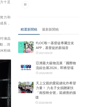
熱力十足
的努力和
的成長，
精選新聞稿
最新新聞稿
3吋液晶
FLOC唯一基督徒專屬交友
動，消
APP，基督徒的新福音
ok粉絲
2021/03/29
亞洲最大級物流展「國際物
流綜合展2026」即將登場
2026/08/09
天上父親的愛延續化作希望
力量！ 六名子女捐贈家扶
「南投映全號」延續善的循
環
2026/08/08