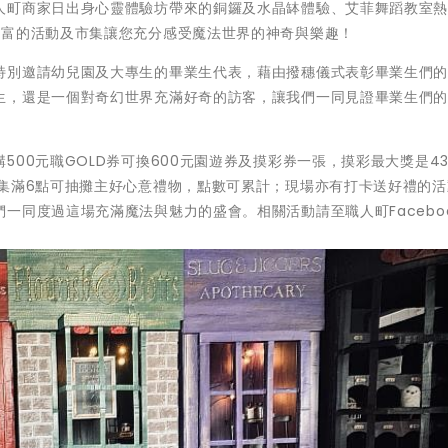
人町商家日出身心靈體驗坊帶來的銅鑼及水晶缽體驗、艾菲舞蹈教室
豐富的活動及市集讓您充分感受魔法世界的神奇與樂趣！
特別邀請幼兒園及大專生的畢業生代表，藉由撥穗儀式表彰畢業生們
生，還是一個對奇幻世界充滿好奇的訪客，讓我們一同見證畢業生們
00元職GOLD券可換600元園遊券及摸彩券一張，摸彩最大獎是4
，集滿6點可抽攤主好心意禮物，點數可累計；現場亦有打卡送好禮的活
一同度過這場充滿魔法與魅力的盛會。相關活動請至職人町Facebo