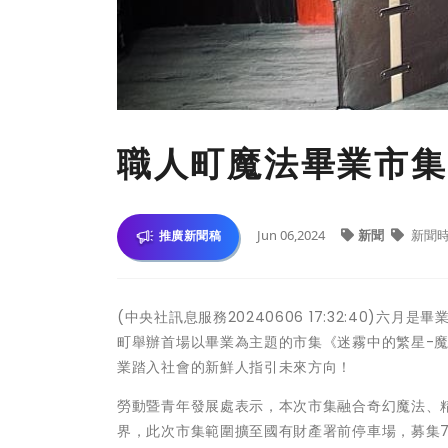
職人町魔法畢業市集
Jun 06,2024
新聞
新聞
推廣新聞稿
(中央社訊息服務20240606 17:32:40)
町舉辦首場以畢業為主題的市集《迷霧中的繁星-
業踏入社會的新鮮人指引未來方向！
勞動暨青年發展處表示，本次市集融合奇幻魔法、
界，此次市集範圍擴至國有財產署前停車場，募集