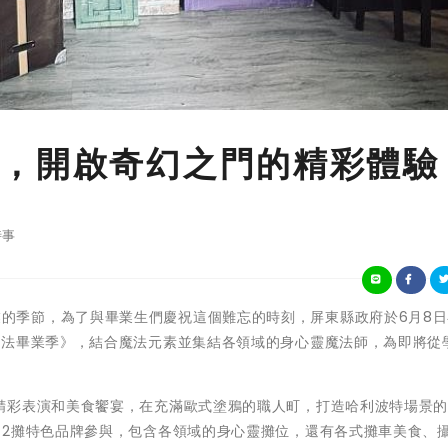
，開啟奇幻之門的精彩體驗
時事
六月是畢業的季節，為了與畢業生們慶祝這個難忘的時刻，屏東縣政府於6月8
魔法畢業季》，結合魔法元素並集結各領域的身心靈魔法師，為即將從
精彩表演和美食饗宴，在充滿歐式塗鴉的職人町，打造哈利波特場景
72攤特色品牌參與，包含各領域的身心靈攤位，還有各式攤車美食、