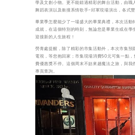
學及文創小物。更不能錯過精彩的舞台活動，由職
舞蹈表演以及衝撞系情歌手-邱軍現場演出，各式
畢業季怎麼能少了一場盛大的畢業典禮，本次活動
成就，在這個特別的時刻，無論您是畢業生或在學
迎接新的人生旅程！
勞青處提醒，除了精彩的市集活動外，本次市集預購5
電視，等您抱回家；市集現場消費50元可集一點
費優惠獎不停。這個周末不妨來趟魔法之旅，與我們
專頁查詢。