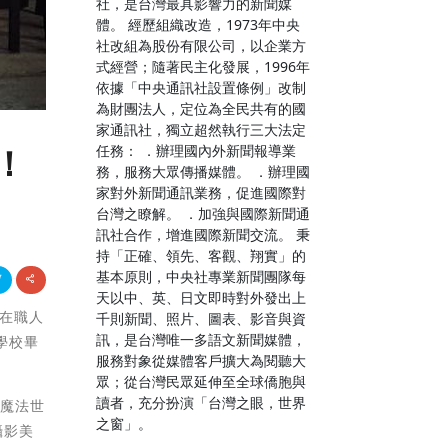
社，是台灣最具影響力的新聞媒
體。 經歷組織改造，1973年中央
社改組為股份有限公司，以企業方
式經營；隨著民主化發展，1996年
依據「中央通訊社設置條例」改制
為財團法人，定位為全民共有的國
家通訊社，獨立超然執行三大法定
任務： ．辦理國內外新聞報導業
！
務，服務大眾傳播媒體。 ．辦理國
家對外新聞通訊業務，促進國際對
台灣之瞭解。 ．加強與國際新聞通
訊社合作，增進國際新聞交流。 秉
持「正確、領先、客觀、翔實」的
基本原則，中央社專業新聞團隊每
天以中、英、日文即時對外發出上
日在職人
千則新聞、照片、圖表、影音與資
訊，是台灣唯一多語文新聞媒體，
學校畢
服務對象從媒體客戶擴大為閱聽大
眾；從台灣民眾延伸至全球僑胞與
讀者，充分扮演「台灣之眼，世界
的魔法世
之窗」。
攝影美