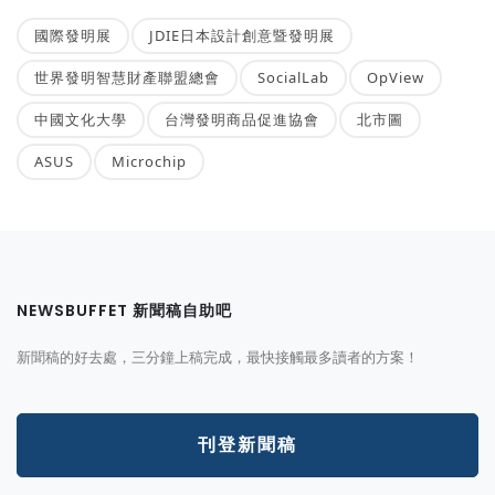
國際發明展
JDIE日本設計創意暨發明展
世界發明智慧財產聯盟總會
SocialLab
OpView
中國文化大學
台灣發明商品促進協會
北市圖
ASUS
Microchip
NEWSBUFFET 新聞稿自助吧
新聞稿的好去處，三分鐘上稿完成，最快接觸最多讀者的方案！
刊登新聞稿