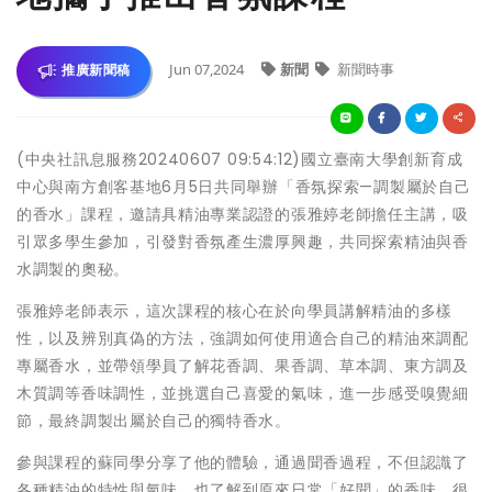
Jun 07,2024
新聞
新聞時事
推廣新聞稿
(中央社訊息服務20240607 09:54:12)國立臺南大學創新育成
中心與南方創客基地6月5日共同舉辦「香氛探索—調製屬於自己
的香水」課程，邀請具精油專業認證的張雅婷老師擔任主講，吸
引眾多學生參加，引發對香氛產生濃厚興趣，共同探索精油與香
水調製的奧秘。
張雅婷老師表示，這次課程的核心在於向學員講解精油的多樣
性，以及辨別真偽的方法，強調如何使用適合自己的精油來調配
專屬香水，並帶領學員了解花香調、果香調、草本調、東方調及
木質調等香味調性，並挑選自己喜愛的氣味，進一步感受嗅覺細
節，最終調製出屬於自己的獨特香水。
參與課程的蘇同學分享了他的體驗，通過聞香過程，不但認識了
各種精油的特性與氣味，也了解到原來日常「好聞」的香味，很