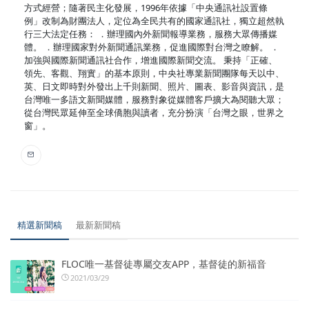
方式經營；隨著民主化發展，1996年依據「中央通訊社設置條
例」改制為財團法人，定位為全民共有的國家通訊社，獨立超然執
行三大法定任務： ．辦理國內外新聞報導業務，服務大眾傳播媒
體。 ．辦理國家對外新聞通訊業務，促進國際對台灣之瞭解。 ．
加強與國際新聞通訊社合作，增進國際新聞交流。 秉持「正確、
領先、客觀、翔實」的基本原則，中央社專業新聞團隊每天以中、
英、日文即時對外發出上千則新聞、照片、圖表、影音與資訊，是
台灣唯一多語文新聞媒體，服務對象從媒體客戶擴大為閱聽大眾；
從台灣民眾延伸至全球僑胞與讀者，充分扮演「台灣之眼，世界之
窗」。
精選新聞稿
最新新聞稿
FLOC唯一基督徒專屬交友APP，基督徒的新福音
2021/03/29