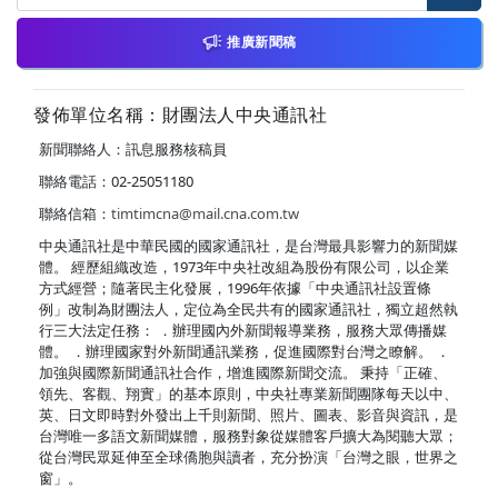
推廣新聞稿
發佈單位名稱：財團法人中央通訊社
新聞聯絡人：訊息服務核稿員
聯絡電話：02-25051180
聯絡信箱：
timtimcna@mail.cna.com.tw
中央通訊社是中華民國的國家通訊社，是台灣最具影響力的新聞媒
體。 經歷組織改造，1973年中央社改組為股份有限公司，以企業
方式經營；隨著民主化發展，1996年依據「中央通訊社設置條
例」改制為財團法人，定位為全民共有的國家通訊社，獨立超然執
行三大法定任務： ．辦理國內外新聞報導業務，服務大眾傳播媒
體。 ．辦理國家對外新聞通訊業務，促進國際對台灣之瞭解。 ．
加強與國際新聞通訊社合作，增進國際新聞交流。 秉持「正確、
領先、客觀、翔實」的基本原則，中央社專業新聞團隊每天以中、
英、日文即時對外發出上千則新聞、照片、圖表、影音與資訊，是
台灣唯一多語文新聞媒體，服務對象從媒體客戶擴大為閱聽大眾；
從台灣民眾延伸至全球僑胞與讀者，充分扮演「台灣之眼，世界之
窗」。