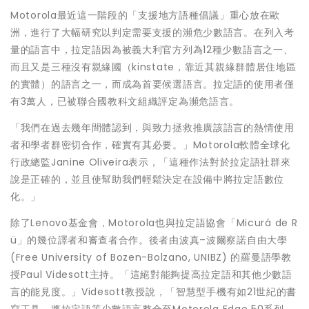
Motorola最近這一階段的「支援地方語種倡議」重心放在歐
洲，進行了大幅研究以判定需要支援的瀕危少數語言。在列入考
量的語言中，拉定語因為被義大利官方列為12種少數語言之一、
而且又是三種沒有親緣國（kinstate，靠近其親緣群體居住地區
的實體）的語言之一，而成為首要候選語言。拉定語的使用者僅
有3萬人，已被聯合國教科文組織評定為瀕危語言。
「我們在過去幾年間體認到，與致力拯救推廣該語言的熱情使用
者和學者群密切合作，確實有其必要。」Motorola軟體全球化
行政總監Janine Oliveira表示，「這種作法對於拉定語社群來
說是正確的，並且使幫助我們輕鬆決定在設備中將拉定語數位
化。」
除了Lenovo基金會，Motorola也與拉定語協會「Micurá de R
ü」的幾位譯者和審查者合作。後者由波真–波爾察諾自由大學
(Free University of Bozen-Bolzano, UNIBZ) 的羅曼語學教
授Paul Videsott主持。「這絕對能夠提高拉定語和其他少數語
言的能見度。」Videsott教授說，「智慧型手機有如21世紀的書