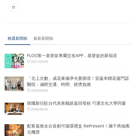
精選新聞稿
最新新聞稿
FLOC唯一基督徒專屬交友APP，基督徒的新福音
2021/03/29
「北上次數」成花東備孕夫妻困境！宜蘊串聯花蓮門諾
醫院：減輕交通、時間、經濟負擔
2026/08/06
韓國新任駐台代表黃載皓返回母校 巧遇文化大學同窗
2026/08/06
配客嘉推全台首創可循環禮盒 RePresent！滿千再抽萬
元機票