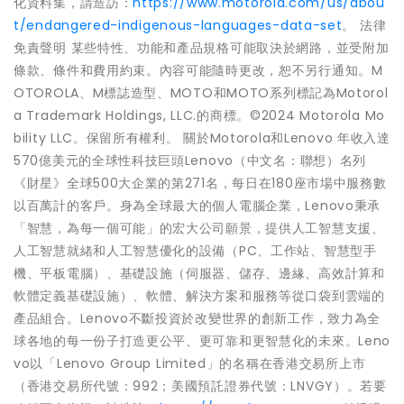
化資料集，請造訪：
https://www.motorola.com/us/abou
t/endangered-indigenous-languages-data-set
。 法律
免責聲明 某些特性、功能和產品規格可能取決於網路，並受附加
條款、條件和費用約束。內容可能隨時更改，恕不另行通知。M
OTOROLA、M標誌造型、MOTO和MOTO系列標記為Motorol
a Trademark Holdings, LLC.的商標。©2024 Motorola Mo
bility LLC。保留所有權利。 關於Motorola和Lenovo 年收入達
570億美元的全球性科技巨頭Lenovo（中文名：聯想）名列
《財星》全球500大企業的第271名，每日在180座市場中服務數
以百萬計的客戶。身為全球最大的個人電腦企業，Lenovo秉承
「智慧，為每一個可能」的宏大公司願景，提供人工智慧支援、
人工智慧就緒和人工智慧優化的設備（PC、工作站、智慧型手
機、平板電腦）、基礎設施（伺服器、儲存、邊緣、高效計算和
軟體定義基礎設施）、軟體、解決方案和服務等從口袋到雲端的
產品組合。Lenovo不斷投資於改變世界的創新工作，致力為全
球各地的每一份子打造更公平、更可靠和更智慧化的未來。Leno
vo以「Lenovo Group Limited」的名稱在香港交易所上市
（香港交易所代號：992；美國預託證券代號：LNVGY）。若要