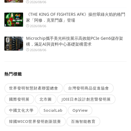
2026/08/06
《THE KING OF FIGHTERS AFK》操控翠綠火焰的格鬥
家「阿修．克里門森」登場
2026/08/06
Microchip攜手美光科技展示高效能PCIe Gen6儲存架
構，滿足AI與資料中心基礎架構需求
2026/08/06
熱門標籤
世界發明智慧財產聯盟總會
台灣發明商品促進協會
國際發明展
北市圖
JDIE日本設計創意暨發明展
中國文化大學
SocialLab
OpView
韓國WICO世界發明創新競賽
百瀚智能教育