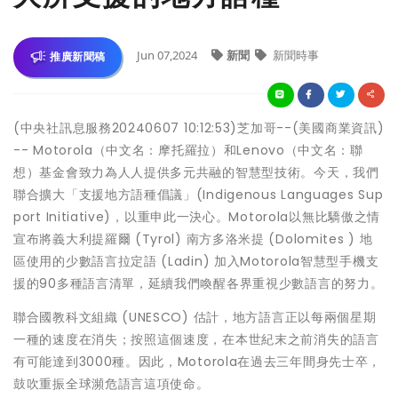
Jun 07,2024
新聞
新聞時事
推廣新聞稿
(中央社訊息服務20240607 10:12:53)芝加哥--(美國商業資訊)
-- Motorola（中文名：摩托羅拉）和Lenovo（中文名：聯
想）基金會致力為人人提供多元共融的智慧型技術。今天，我們
聯合擴大「支援地方語種倡議」(Indigenous Languages Sup
port Initiative)，以重申此一決心。Motorola以無比驕傲之情
宣布將義大利提羅爾 (Tyrol) 南方多洛米提 (Dolomites ) 地
區使用的少數語言拉定語 (Ladin) 加入Motorola智慧型手機支
援的90多種語言清單，延續我們喚醒各界重視少數語言的努力。
聯合國教科文組織 (UNESCO) 估計，地方語言正以每兩個星期
一種的速度在消失；按照這個速度，在本世紀末之前消失的語言
有可能達到3000種。因此，Motorola在過去三年間身先士卒，
鼓吹重振全球瀕危語言這項使命。