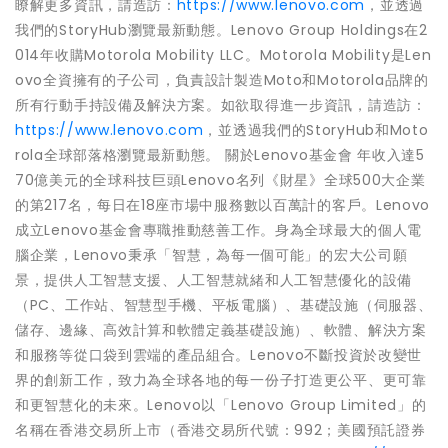
瞭解更多資訊，請造訪：
https://www.lenovo.com
，並透過
我們的StoryHub瀏覽最新動態。Lenovo Group Holdings在2
014年收購Motorola Mobility LLC。Motorola Mobility是Len
ovo全資擁有的子公司，負責設計製造Moto和Motorola品牌的
所有行動手持設備及解決方案。如欲取得進一步資訊，請造訪：
https://www.lenovo.com
，並透過我們的StoryHub和Moto
rola全球部落格瀏覽最新動態。 關於Lenovo基金會 年收入達5
70億美元的全球科技巨頭Lenovo名列《財星》全球500大企業
的第217名，每日在18座市場中服務數以百萬計的客戶。Lenovo
成立Lenovo基金會專職推動慈善工作。身為全球最大的個人電
腦企業，Lenovo秉承「智慧，為每一個可能」的宏大公司願
景，提供人工智慧支援、人工智慧就緒和人工智慧優化的設備
（PC、工作站、智慧型手機、平板電腦）、基礎設施（伺服器、
儲存、邊緣、高效計算和軟體定義基礎設施）、軟體、解決方案
和服務等從口袋到雲端的產品組合。Lenovo不斷投資於改變世
界的創新工作，致力為全球各地的每一份子打造更公平、更可靠
和更智慧化的未來。Lenovo以「Lenovo Group Limited」的
名稱在香港交易所上市（香港交易所代號：992；美國預託證券