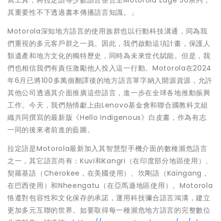
寫工具，將拉定語等少數語言整合至Motorola Edge 50系列，
其重要性不下透過書本傳播語言知識。」
Motorola深知地方語言的使用族群也以行動科技溝通，同為我
們重視的多元客戶群之一員。因此，我們啟動這項計畫，保護人
類遺產和地方文化的獨特歷史，同時為未來世代賦能。但是，我
們也相信我們有責任激勵他人投入這一行動。Motorola在2024
年6月已將100多萬個翻譯後的地方語言單字納入開源資源，允許
其他公司透過其介面推廣這些語言，進一步在全球各地推動振興
工作。今天，我們熱情獻上由Lenovo基金會和聯合國教科文組
織共同撰寫的最新版《Hello Indigenous》白皮書，作為有志
一同的後來者前進的藍圖。
拉定語是Motorola最新加入其智慧型手機介面的數種瀕危語言
之一，其它語言尚有：Kuvi和Kangri（在印度部分地區使用）、
契羅基語（Cherokee，在美國使用）、坎剛語（Kaingang，
在巴西使用）和Nheengatu（在亞馬遜地區使用）。Motorola
恪遵對包容性和文化保存的承諾，運用科技彌合語言鴻溝，建立
更加多元互聯的世界。如要取得每一種瀕危地方語言的完整數位