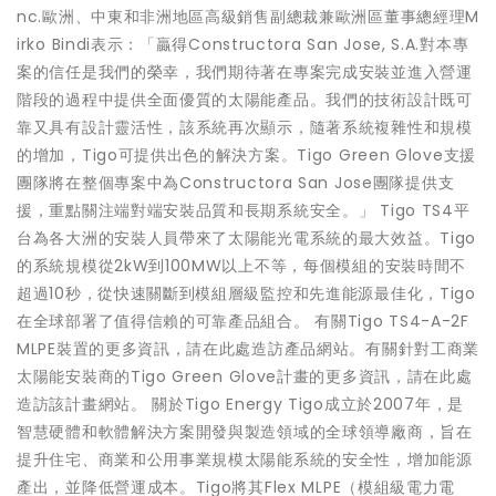
nc.歐洲、中東和非洲地區高級銷售副總裁兼歐洲區董事總經理M
irko Bindi表示：「贏得Constructora San Jose, S.A.對本專
案的信任是我們的榮幸，我們期待著在專案完成安裝並進入營運
階段的過程中提供全面優質的太陽能產品。我們的技術設計既可
靠又具有設計靈活性，該系統再次顯示，隨著系統複雜性和規模
的增加，Tigo可提供出色的解決方案。Tigo Green Glove支援
團隊將在整個專案中為Constructora San Jose團隊提供支
援，重點關注端對端安裝品質和長期系統安全。」 Tigo TS4平
台為各大洲的安裝人員帶來了太陽能光電系統的最大效益。Tigo
的系統規模從2kW到100MW以上不等，每個模組的安裝時間不
超過10秒，從快速關斷到模組層級監控和先進能源最佳化，Tigo
在全球部署了值得信賴的可靠產品組合。 有關Tigo TS4-A-2F
MLPE裝置的更多資訊，請在此處造訪產品網站。有關針對工商業
太陽能安裝商的Tigo Green Glove計畫的更多資訊，請在此處
造訪該計畫網站。 關於Tigo Energy Tigo成立於2007年，是
智慧硬體和軟體解決方案開發與製造領域的全球領導廠商，旨在
提升住宅、商業和公用事業規模太陽能系統的安全性，增加能源
產出，並降低營運成本。Tigo將其Flex MLPE（模組級電力電