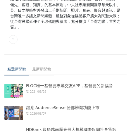
領先、客觀、翔實」的基本原則，中央社專業新聞團隊每天以中、
英、日文即時對外發出上千則新聞、照片、圖表、影音與資訊，是
台灣唯一多語文新聞媒體，服務對象從媒體客戶擴大為閱聽大眾；
從台灣民眾延伸至全球僑胞與讀者，充分扮演「台灣之眼，世界之
窗」。
精選新聞稿
最新新聞稿
FLOC唯一基督徒專屬交友APP，基督徒的新福音
2021/03/29
鎧應 AudienceSense 臉部辨識功能上市
2026/08/07
HDBank 取得越南歷來最大規模國際銀團社會貸款