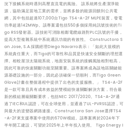
況下接觸系統時遇到高壓直流電的風險。 該系統將生產潔淨能
源，協助滿足當地工業的需求，並將多餘的能源回饋到公共電
網，其中包括超過107,000台Tigo TS4-A-2F MLPE裝置，發電
功率超過142MWp。該專案還包括550多個採用純訊號技術的Ti
go RSS發射器。該技術可消除相鄰電纜線路對PLC訊號的干擾，
提高大型複雜系統中系統通訊功能的有效性。 Constructora S
an Jose, S.A.採購經理Diego Navarro表示：「如此大規模的
系統責任重大，而Tigo的可靠性和品質是快速安全關斷的理想選
擇。相較屋頂太陽能系統，地面安裝系統的接觸風險相對較高，
因此可靠的快速關斷功能至關重要。該專案將成為該地區關鍵能
源基礎設施的一部分，因此必須確保一切順利，而Tigo Green
Glove計畫在整個過程中提供了出色的支援服務。」 TS4-A-2F
是一款可靠且具有成本效益的雙模組快速關斷解決方案，符合最
新的模組層級關斷要求，包括NEC 2017/2020。TS4-A-2F通
過了IEC和UL認證，可在全球使用，並通過了UL-PVRSS認證，可
與最大的逆變器網路連接。Constructora San Jose選擇TS4
-A-2F來支援專案中使用的670W模組。該專案將於2024年下
半年開工建設，可望於2025年上半年投入使用。 Tigo Energy I