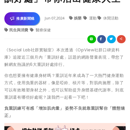
Jun 07,2024
娛樂
運動
休閒活動
推廣新聞稿
民生與消費
醫療保健
《Social Lab社群實驗室》本次透過《OpView社群口碑資料
庫》追蹤近三個月內「重訓好處」話題的網路聲量表現，帶您了
解網友熱議的6大重訓好處排行。
你也想要擁有健康身材嗎？重訓近年來成為了一大熱門健身運動
方式，使用負重的器材，像是啞鈴、槓片等，對肌肉施壓，除了
可以有效雕塑身材之外，也可以幫助提升身體基礎代謝率。到底
重訓還有哪些好處呢？讓我們一起看一下吧！
負重訓練可有感「增加肌肉量」 姿勢不良就靠重訓幫你「體態矯
正」