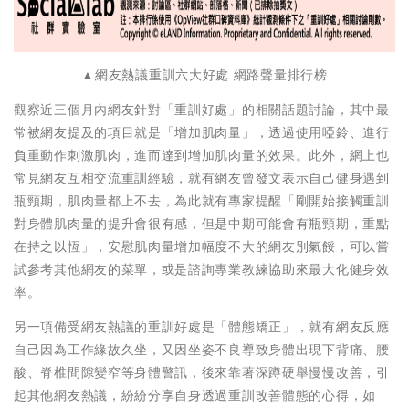
▲網友熱議重訓六大好處 網路聲量排行榜
觀察近三個月內網友針對「重訓好處」的相關話題討論，其中最
常被網友提及的項目就是「增加肌肉量」，透過使用啞鈴、進行
負重動作刺激肌肉，進而達到增加肌肉量的效果。此外，網上也
常見網友互相交流重訓經驗，就有網友曾發文表示自己健身遇到
瓶頸期，肌肉量都上不去，為此就有專家提醒「剛開始接觸重訓
對身體肌肉量的提升會很有感，但是中期可能會有瓶頸期，重點
在持之以恆」，安慰肌肉量增加幅度不大的網友別氣餒，可以嘗
試參考其他網友的菜單，或是諮詢專業教練協助來最大化健身效
率。
另一項備受網友熱議的重訓好處是「體態矯正」，就有網友反應
自己因為工作緣故久坐，又因坐姿不良導致身體出現下背痛、腰
酸、脊椎間隙變窄等身體警訊，後來靠著深蹲硬舉慢慢改善，引
起其他網友熱議，紛紛分享自身透過重訓改善體態的心得，如