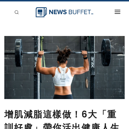
回到首頁
新聞稿分類
登入
刊登
增肌減脂這樣做！6大「重
訓好處」帶你活出健康人生