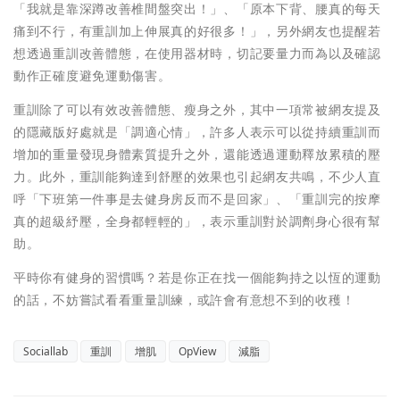
「我就是靠深蹲改善椎間盤突出！」、「原本下背、腰真的每天
痛到不行，有重訓加上伸展真的好很多！」，另外網友也提醒若
想透過重訓改善體態，在使用器材時，切記要量力而為以及確認
動作正確度避免運動傷害。
重訓除了可以有效改善體態、瘦身之外，其中一項常被網友提及
的隱藏版好處就是「調適心情」，許多人表示可以從持續重訓而
增加的重量發現身體素質提升之外，還能透過運動釋放累積的壓
力。此外，重訓能夠達到舒壓的效果也引起網友共鳴，不少人直
呼「下班第一件事是去健身房反而不是回家」、「重訓完的按摩
真的超級紓壓，全身都輕輕的」，表示重訓對於調劑身心很有幫
助。
平時你有健身的習慣嗎？若是你正在找一個能夠持之以恆的運動
的話，不妨嘗試看看重量訓練，或許會有意想不到的收穫！
Sociallab
重訓
增肌
OpView
減脂