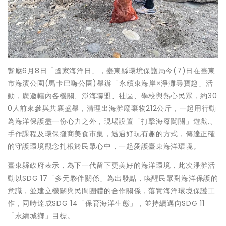
響應6月8日「國家海洋日」，臺東縣環境保護局今(7)日在臺東
市海濱公園(馬卡巴嗨公園)舉辦「永續東海岸×淨灘尋寶趣」活
動，廣邀轄內各機關、淨海聯盟、社區、學校與熱心民眾，約30
0人前來參與共襄盛舉，清理出海灘廢棄物212公斤，一起用行動
為海洋保護盡一份心力之外，現場設置「打擊海廢闖關」遊戲,、
手作課程及環保攤商美食市集，透過好玩有趣的方式，傳達正確
的守護環境觀念扎根於民眾心中，一起愛護臺東海洋環境。
臺東縣政府表示，為下一代留下更美好的海洋環境，此次淨灘活
動以SDG 17「多元夥伴關係」為出發點，喚醒民眾對海洋保護的
意識，並建立機關與民間團體的合作關係，落實海洋環境保護工
作，同時達成SDG 14「保育海洋生態」，並持續邁向SDG 11
「永續城鄉」目標。