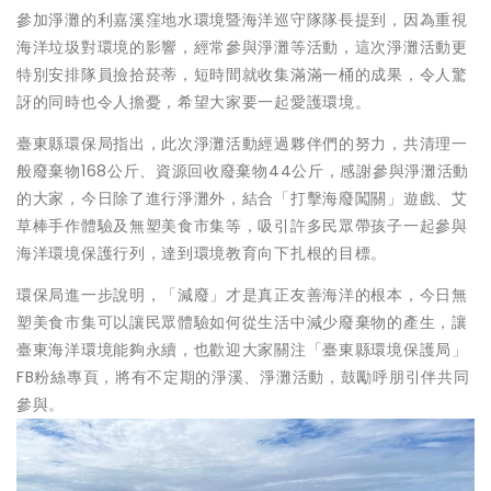
參加淨灘的利嘉溪窪地水環境暨海洋巡守隊隊長提到，因為重視
海洋垃圾對環境的影響，經常參與淨灘等活動，這次淨灘活動更
特別安排隊員撿拾菸蒂，短時間就收集滿滿一桶的成果，令人驚
訝的同時也令人擔憂，希望大家要一起愛護環境。
臺東縣環保局指出，此次淨灘活動經過夥伴們的努力，共清理一
般廢棄物168公斤、資源回收廢棄物44公斤，感謝參與淨灘活動
的大家，今日除了進行淨灘外，結合「打擊海廢闖關」遊戲、艾
草棒手作體驗及無塑美食市集等，吸引許多民眾帶孩子一起參與
海洋環境保護行列，達到環境教育向下扎根的目標。
環保局進一步說明，「減廢」才是真正友善海洋的根本，今日無
塑美食市集可以讓民眾體驗如何從生活中減少廢棄物的產生，讓
臺東海洋環境能夠永續，也歡迎大家關注「臺東縣環境保護局」
FB粉絲專頁，將有不定期的淨溪、淨灘活動，鼓勵呼朋引伴共同
參與。