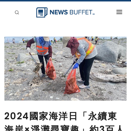
回到首頁
新聞稿分類
登入
刊登
2024國家海洋日「永續東
海岸×淨灘尋寶趣」約3百人