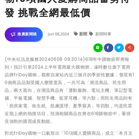
發 挑戰全網最低價
Jun 08,2024
新聞
新聞時事
推廣新聞稿
(中央社訊息服務20240608 09:30:14)618年中購物節即將報
到！預計引來2024上半年電商最大購物潮，遠時數位旗下電商
品牌friDay購物，觀察自家站內近三個月的季節性數據，發現有1
0個商品品類受國人瀏覽度高，一共可為「潮流商品、民生用
品」兩大面向，在潮流商品有「運動服飾、電玩主機、筆記型電
腦、平板電腦、智慧手機、藍芽耳機」等六類；而民生用品則有
「廚房家電、衛生紙、肌膚護理、夏季寢具」等四類，均是民眾
近期上網的熱搜項目，預測相關商品在將在618購物節中，看得
見強勁的購買成長動能。
對此friDay購物一口氣祭出「10項國人愛購商品」成立「本月主