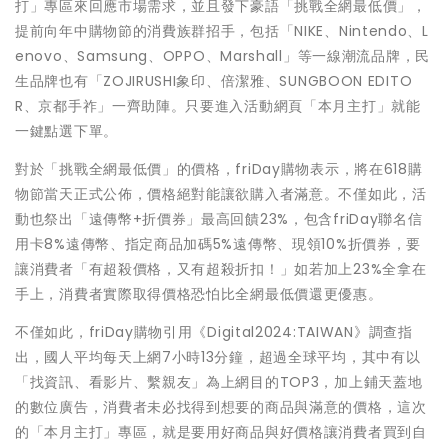
打」專區來回應市場需求，並且發下豪語「挑戰全網最低價」，
提前向年中購物節的消費族群招手，包括「NIKE、Nintendo、L
enovo、Samsung、OPPO、Marshall」等一線潮流品牌，民
生品牌也有「ZOJIRUSHI象印、倍潔雅、SUNGBOON EDITO
R、京都手祚」一齊助陣。只要進入活動網頁「本月主打」就能
一鍵點選下單。
對於「挑戰全網最低價」的價格，friDay購物表示，將在618購
物節當天正式公佈，價格絕對能讓欲購入者滿意。不僅如此，活
動也祭出「遠傳幣+折價券」最高回饋23%，包含friDay聯名信
用卡8%遠傳幣、指定商品加碼5%遠傳幣、現領10%折價券，要
讓消費者「有超殺價格，又有超殺折扣！」如若加上23%全拿在
手上，消費者實際取得價格恐怕比全網最低價還更優惠。
不僅如此，friDay購物引用《Digital2024:TAIWAN》調查指
出，國人平均每天上網7小時13分鐘，超過全球平均，其中有以
「找資訊、看影片、繫親友」為上網目的TOP3，加上鋪天蓋地
的數位廣告，消費者未必找得到想要的商品與滿意的價格，這次
的「本月主打」專區，就是要用好商品與好價格讓消費者買到自