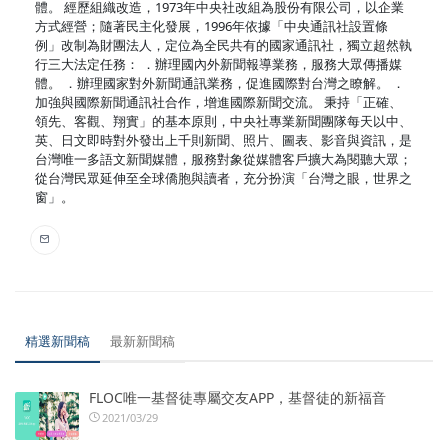
體。 經歷組織改造，1973年中央社改組為股份有限公司，以企業
方式經營；隨著民主化發展，1996年依據「中央通訊社設置條
例」改制為財團法人，定位為全民共有的國家通訊社，獨立超然執
行三大法定任務： ．辦理國內外新聞報導業務，服務大眾傳播媒
體。 ．辦理國家對外新聞通訊業務，促進國際對台灣之瞭解。 ．
加強與國際新聞通訊社合作，增進國際新聞交流。 秉持「正確、
領先、客觀、翔實」的基本原則，中央社專業新聞團隊每天以中、
英、日文即時對外發出上千則新聞、照片、圖表、影音與資訊，是
台灣唯一多語文新聞媒體，服務對象從媒體客戶擴大為閱聽大眾；
從台灣民眾延伸至全球僑胞與讀者，充分扮演「台灣之眼，世界之
窗」。
精選新聞稿
最新新聞稿
FLOC唯一基督徒專屬交友APP，基督徒的新福音
2021/03/29