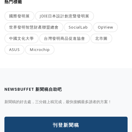
熱門標籤
國際發明展
JDIE日本設計創意暨發明展
世界發明智慧財產聯盟總會
SocialLab
OpView
中國文化大學
台灣發明商品促進協會
北市圖
ASUS
Microchip
NEWSBUFFET 新聞稿自助吧
新聞稿的好去處，三分鐘上稿完成，最快接觸最多讀者的方案！
刊登新聞稿