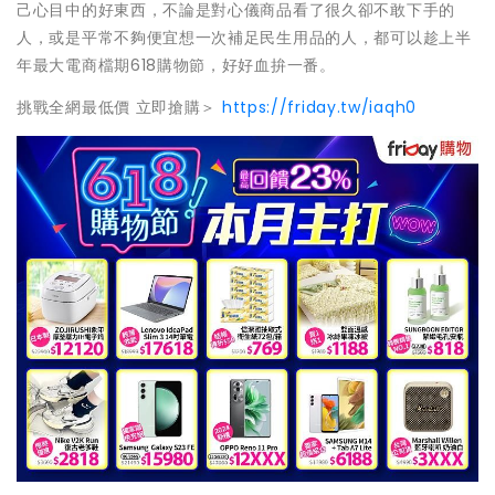
己心目中的好東西，不論是對心儀商品看了很久卻不敢下手的
人，或是平常不夠便宜想一次補足民生用品的人，都可以趁上半
年最大電商檔期618購物節，好好血拚一番。
挑戰全網最低價 立即搶購＞
https://friday.tw/iaqh0