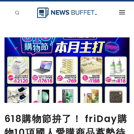
回到首頁
新聞稿分類
登入
刊登
618購物節拚了！ friDay購
物10項國人愛購商品蓄勢待