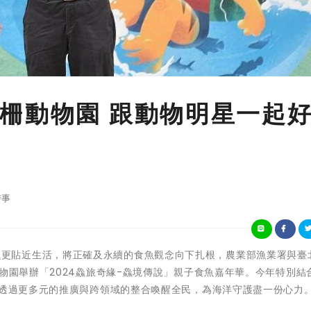
柵動物園 跟動物明星一起
時事
)為了讓吃魚更貼近生活，將正確及永續的食魚觀念向下扎根，農業部漁業署與
動物園舉辦「2024鱻旅奇緣-鱻境傳說」親子食魚嘉年華。今年特別結
望透過更多元的推廣與跨領域的整合喚醒全民，為海洋守護盡一份心力