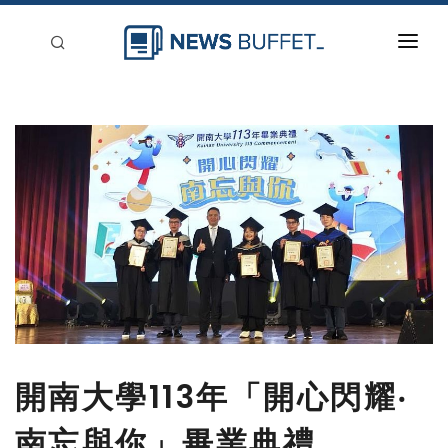
回到首頁
新聞稿分類
登入
刊登
開南大學113年「開心閃耀‧
南忘與你」畢業典禮