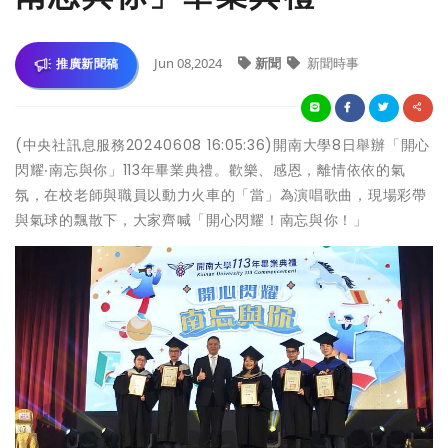
Jun 08,2024
新聞
新聞時事
推廣新聞稿
(中央社訊息服務20240608 16:05:36)開南大學8日舉辦「開心
閃耀‧南忘與你」113年畢業典禮。歡樂、感恩，離情依依的氣
氛，在校老師與職員以動力火車的「當」為演唱歌曲，現場彩帶
與氣球的飄散下，大家齊喊「開心閃耀！南忘與你！」