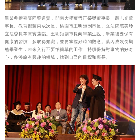
畢業典禮嘉賓同聲道賀，開南大學葉哲正榮譽董事長、顏志光董
事長、教育部葉丙成次長、桃園市王明鉅副市長、立法院萬美玲
立法委員等貴賓蒞臨。王明鉅副市長向畢業生說，畢業後要保有
健康的習慣、多取得知識，並要掌握好時間觀念。葉丙成次長期
勉畢業生，未來入行不要怕簡單的工作，持續保持對事物的好奇
心，多涉略有興趣的領域，找到自己的目標和專長。