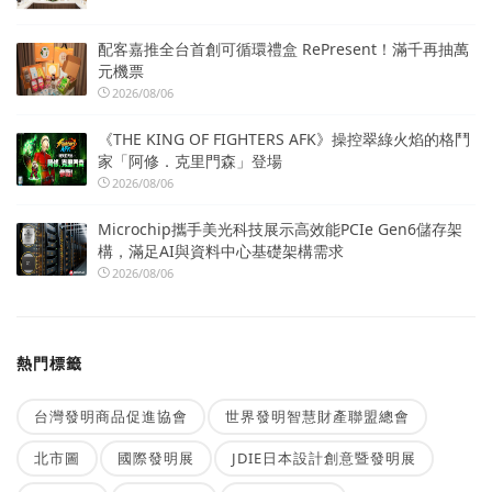
配客嘉推全台首創可循環禮盒 RePresent！滿千再抽萬
元機票
2026/08/06
《THE KING OF FIGHTERS AFK》操控翠綠火焰的格鬥
家「阿修．克里門森」登場
2026/08/06
Microchip攜手美光科技展示高效能PCIe Gen6儲存架
構，滿足AI與資料中心基礎架構需求
2026/08/06
熱門標籤
台灣發明商品促進協會
世界發明智慧財產聯盟總會
北市圖
國際發明展
JDIE日本設計創意暨發明展