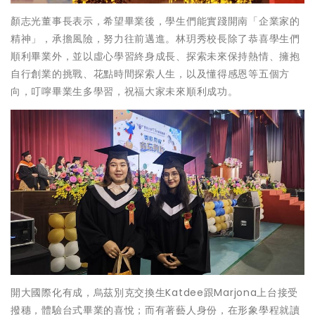
顏志光董事長表示，希望畢業後，學生們能實踐開南「企業家的
精神」，承擔風險，努力往前邁進。林玥秀校長除了恭喜學生們
順利畢業外，並以虛心學習終身成長、探索未來保持熱情、擁抱
自行創業的挑戰、花點時間探索人生，以及懂得感恩等五個方
向，叮嚀畢業生多學習，祝福大家未來順利成功。
開大國際化有成，烏茲別克交換生Katdee跟Marjona上台接受
撥穗，體驗台式畢業的喜悅；而有著藝人身份，在形象學程就讀