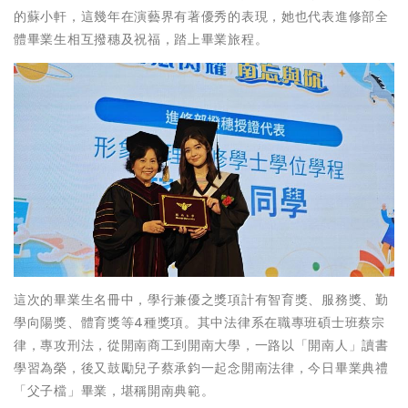
的蘇小軒，這幾年在演藝界有著優秀的表現，她也代表進修部全
體畢業生相互撥穗及祝福，踏上畢業旅程。
這次的畢業生名冊中，學行兼優之獎項計有智育獎、服務獎、勤
學向陽獎、體育獎等4種獎項。其中法律系在職專班碩士班蔡宗
律，專攻刑法，從開南商工到開南大學，一路以「開南人」讀書
學習為榮，後又鼓勵兒子蔡承鈞一起念開南法律，今日畢業典禮
「父子檔」畢業，堪稱開南典範。