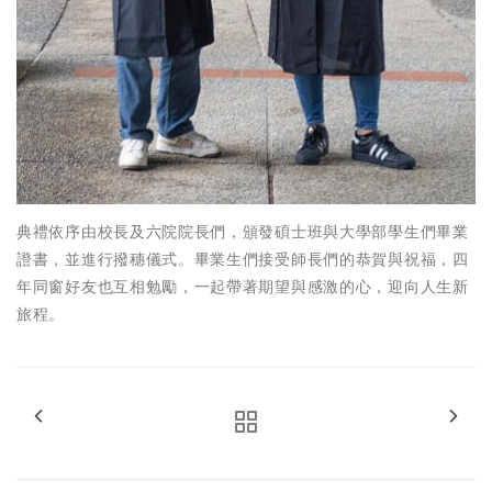
典禮依序由校長及六院院長們，頒發碩士班與大學部學生們畢業
證書，並進行撥穗儀式。畢業生們接受師長們的恭賀與祝福，四
年同窗好友也互相勉勵，一起帶著期望與感激的心，迎向人生新
旅程。