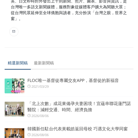
英、日文即時對外發出上千則新聞、照片、圖表、影音與資訊，是
台灣唯一多語文新聞媒體，服務對象從媒體客戶擴大為閱聽大眾；
從台灣民眾延伸至全球僑胞與讀者，充分扮演「台灣之眼，世界之
窗」。
精選新聞稿
最新新聞稿
FLOC唯一基督徒專屬交友APP，基督徒的新福音
2021/03/29
「北上次數」成花東備孕夫妻困境！宜蘊串聯花蓮門諾
醫院：減輕交通、時間、經濟負擔
2026/08/06
韓國新任駐台代表黃載皓返回母校 巧遇文化大學同窗
2026/08/06