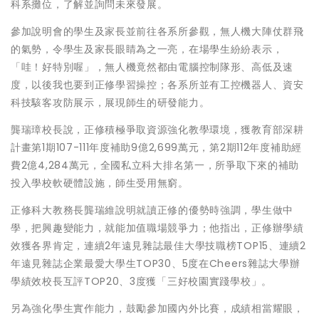
科系攤位，了解並詢問未來發展。
參加說明會的學生及家長並前往各系所參觀，無人機大陣仗群飛
的氣勢，令學生及家長眼睛為之一亮，在場學生紛紛表示，
「哇！好特別喔」，無人機竟然都由電腦控制隊形、高低及速
度，以後我也要到正修學習操控；各系所並有工控機器人、資安
科技駭客攻防展示，展現師生的研發能力。
龔瑞璋校長說，正修積極爭取資源強化教學環境，獲教育部深耕
計畫第1期107-111年度補助9億2,699萬元，第2期112年度補助經
費2億4,284萬元，全國私立科大排名第一，所爭取下來的補助
投入學校軟硬體設施，師生受用無窮。
正修科大教務長龔瑞維說明就讀正修的優勢時強調，學生做中
學，把興趣變能力，就能加值職場競爭力；他指出，正修辦學績
效獲各界肯定，連續2年遠見雜誌最佳大學技職榜TOP15、連續2
年遠見雜誌企業最愛大學生TOP30、5度在Cheers雜誌大學辦
學績效校長互評TOP20、3度獲「三好校園實踐學校」。
另為強化學生實作能力，鼓勵參加國內外比賽，成績相當耀眼，