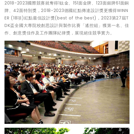
2018-2023國際競賽就奪得1鈦金、151面金牌、123面銀牌61面銅
牌、42面特別獎，2018-2023德國紅點傳達設計獎更獲得WINN
ER (18項)紅點最佳設計獎(best of the best)，2023第27屆T
DK盃全國大專院校創思設計與製作比賽「遙控組」獲第一名、佳
作、創意獎佳作及工作團隊紀律獎，展現絕佳競爭實力。