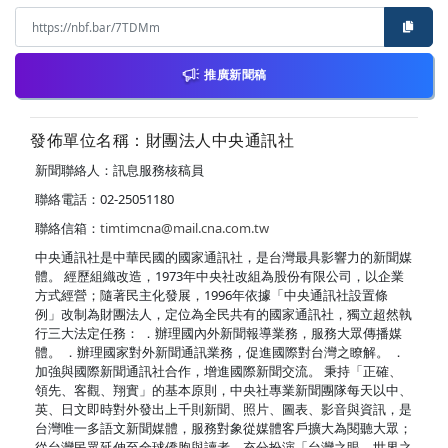
推廣新聞稿
發佈單位名稱：財團法人中央通訊社
新聞聯絡人：訊息服務核稿員
聯絡電話：02-25051180
聯絡信箱：
timtimcna@mail.cna.com.tw
中央通訊社是中華民國的國家通訊社，是台灣最具影響力的新聞媒
體。 經歷組織改造，1973年中央社改組為股份有限公司，以企業
方式經營；隨著民主化發展，1996年依據「中央通訊社設置條
例」改制為財團法人，定位為全民共有的國家通訊社，獨立超然執
行三大法定任務： ．辦理國內外新聞報導業務，服務大眾傳播媒
體。 ．辦理國家對外新聞通訊業務，促進國際對台灣之瞭解。 ．
加強與國際新聞通訊社合作，增進國際新聞交流。 秉持「正確、
領先、客觀、翔實」的基本原則，中央社專業新聞團隊每天以中、
英、日文即時對外發出上千則新聞、照片、圖表、影音與資訊，是
台灣唯一多語文新聞媒體，服務對象從媒體客戶擴大為閱聽大眾；
從台灣民眾延伸至全球僑胞與讀者，充分扮演「台灣之眼，世界之