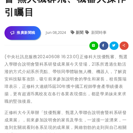
引矚目
Jun 08,2024
新聞
新聞時事
推廣新聞稿
(中央社訊息服務20240608 16:23:01)正修科大技優甄審、甄選
入學聯合說明會暨科系研發成果展今天登場，21系所透過生動活
潑的方式介紹系所亮點、帶領同學體驗無人機、機器人，了解資
安科技駭客攻防，吸引前來參加說明會的學生和家長，校長龔瑞
璋表示，正修科大連續15屆30年獲中國工程師學會產學績優表
揚，更有超過15萬校友在各行各業表現傑出，都是學弟妹未來求
職的堅強後盾。
正修科大今天舉辦「技優甄審、甄選入學聯合說明會暨科系研發
成果展」，前來參加說明會的家長及學生，一波接一波湧來，一
進到玄關就看到各系呈現的成果展，興緻勃勃的走到與自己相關