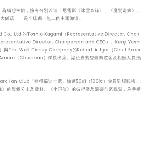
」為構想主軸，擁有分別以迪士尼電影《冰雪奇緣》、《魔髮奇緣》
鄉大飯店」，是全球獨一無二的主題海港。
td.的Toshio Kagami（Representative Director, Chair 
resentative Director, Chairperson and CEO）、Kenji Yosh
OO）與The Walt Disney Company的Robert A. Iger（Chief Execu
Josh D'Amaro（Chairman）聯袂出席。諸位嘉賓登臺向遊客及相關人員
cial Park Fan Club「歡得福迪士尼」抽選50組（100位）會員到場觀禮
緣》的樂佩公主及費林、《小飛俠》的彼得潘及溫蒂前來祝賀，為典