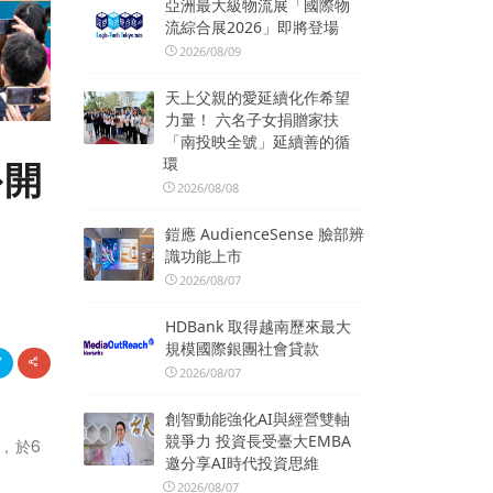
亞洲最大級物流展「國際物
流綜合展2026」即將登場
2026/08/09
天上父親的愛延續化作希望
力量！ 六名子女捐贈家扶
「南投映全號」延續善的循
環
外開
2026/08/08
鎧應 AudienceSense 臉部辨
識功能上市
2026/08/07
HDBank 取得越南歷來最大
規模國際銀團社會貸款
2026/08/07
創智動能強化AI與經營雙軸
競爭力 投資長受臺大EMBA
」，於6
邀分享AI時代投資思維
2026/08/07