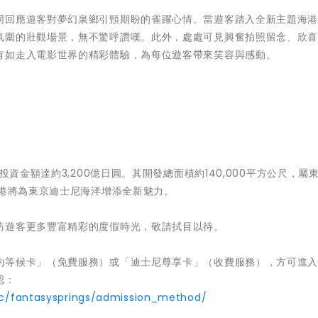
同回應遊客對夢幻泉鄉引頸期盼的雀躍心情。當遊客踏入全新主題海
氛圍的壯觀場景，無不驚呼讚嘆。此外，處處可見興奮拍照留念、欣
有如走入電影世界的精彩體驗，為每位遊客帶來笑容與感動。
投資金額達約3,200億日圓。其開發總面積約140,000平方公尺，屬
海港將為東京迪士尼海洋增添全新魅力。
訪遊客更多豐富精彩的度假時光，敬請拭目以待。
約等候卡」（免費服務）或「迪士尼尊享卡」（收費服務），方可進
認：
/tc/fantasysprings/admission_method/