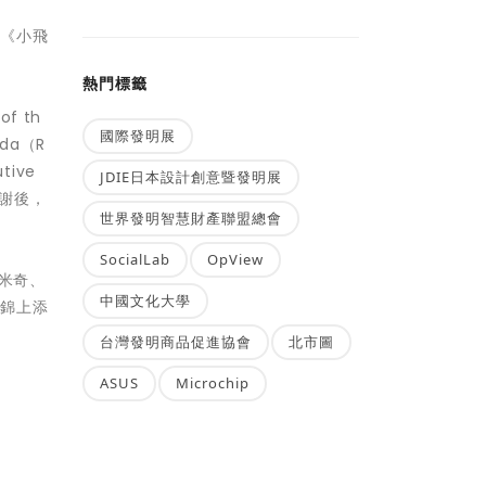
、《小飛
熱門標籤
of th
國際發明展
ida（R
tive
JDIE日本設計創意暨發明展
致謝後，
世界發明智慧財產聯盟總會
SocialLab
OpView
，米奇、
中國文化大學
禮錦上添
台灣發明商品促進協會
北市圖
ASUS
Microchip