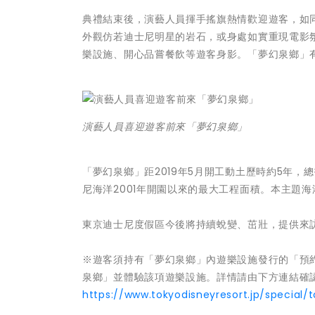
典禮結束後，演藝人員揮手搖旗熱情歡迎遊客，如
外觀仿若迪士尼明星的岩石，或身處如實重現電影
樂設施、開心品嘗餐飲等遊客身影。「夢幻泉鄉」
演藝人員喜迎遊客前來「夢幻泉鄉」
「夢幻泉鄉」距2019年5月開工動土歷時約5年，總
尼海洋2001年開園以來的最大工程面積。本主題
東京迪士尼度假區今後將持續蛻變、茁壯，提供來
※遊客須持有「夢幻泉鄉」內遊樂設施發行的「預
泉鄉」並體驗該項遊樂設施。詳情請由下方連結確
https://www.tokyodisneyresort.jp/special