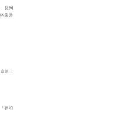
港，見到
喜搭乘遊
東京迪士
入「夢幻