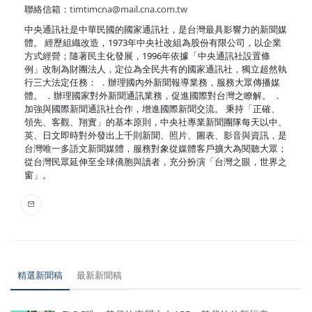
聯絡信箱：
timtimcna@mail.cna.com.tw
中央通訊社是中華民國的國家通訊社，是台灣最具影響力的新聞媒
體。 經歷組織改造，1973年中央社改組為股份有限公司，以企業
方式經營；隨著民主化發展，1996年依據「中央通訊社設置條
例」改制為財團法人，定位為全民共有的國家通訊社，獨立超然執
行三大法定任務： ．辦理國內外新聞報導業務，服務大眾傳播媒
體。 ．辦理國家對外新聞通訊業務，促進國際對台灣之瞭解。 ．
加強與國際新聞通訊社合作，增進國際新聞交流。 秉持「正確、
領先、客觀、翔實」的基本原則，中央社專業新聞團隊每天以中、
英、日文即時對外發出上千則新聞、照片、圖表、影音與資訊，是
台灣唯一多語文新聞媒體，服務對象從媒體客戶擴大為閱聽大眾；
從台灣民眾延伸至全球僑胞與讀者，充分扮演「台灣之眼，世界之
窗」。
精選新聞稿
最新新聞稿