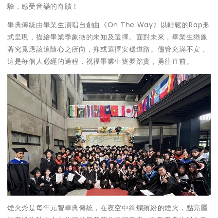
驗，感受音樂的奇蹟！
畢典傳統由畢業生演唱自創曲《On The Way》以輕鬆的Rap形
式呈現，描繪畢業季象徵的未知及選擇。面對未來，畢業生猶豫
著究竟應該追隨心之所向，抑或選擇安穩道路。儘管充滿不安，
這是每個人必經的過程，祝福畢業生築夢踏實，勇往直前。
煙火秀是每年元智畢典傳統，在夜空中絢爛繽紛的煙火，點亮屬