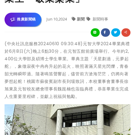
Jun 10,2024
新聞
新聞時事
推廣新聞稿
(中央社訊息服務20240610 09:30:48)元智大學2024畢業典禮
於6月8日(六)晚上6點30分，在元智五館前廣場舉行。今年約2,
400位大學部及碩博士學生畢業。畢典主題「天星劃過，元夢起
舵」，象徵寂夜中冉冉升起的花火，映照著滿天星光閃爍，青春
韶光轉瞬即過。隨著鳴笛聲響起，儘管前方滄海茫茫，仍將向著
夢想起舵！桃園市蘇俊賓副市長到場致詞，本校董事會董事長徐
旭東及元智校友總會理事長魏崑楠也蒞臨典禮，恭喜畢業生完成
人生重要里程碑，並獻上祝福與勉勵。