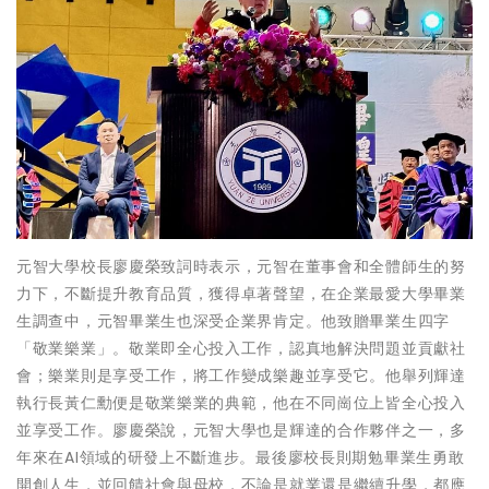
元智大學校長廖慶榮致詞時表示，元智在董事會和全體師生的努
力下，不斷提升教育品質，獲得卓著聲望，在企業最愛大學畢業
生調查中，元智畢業生也深受企業界肯定。他致贈畢業生四字
「敬業樂業」。敬業即全心投入工作，認真地解決問題並貢獻社
會；樂業則是享受工作，將工作變成樂趣並享受它。他舉列輝達
執行長黃仁勳便是敬業樂業的典範，他在不同崗位上皆全心投入
並享受工作。廖慶榮說，元智大學也是輝達的合作夥伴之一，多
年來在AI領域的研發上不斷進步。最後廖校長則期勉畢業生勇敢
開創人生，並回饋社會與母校，不論是就業還是繼續升學，都應