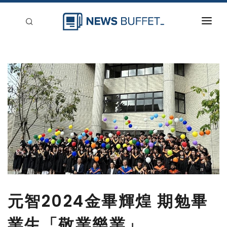
回到首頁
新聞稿分類
登入
刊登
元智2024金畢輝煌 期勉畢
業生「敬業樂業」