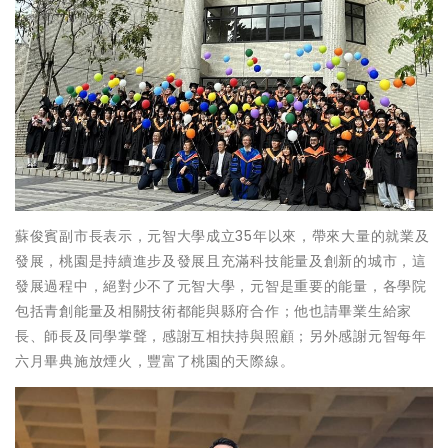
蘇俊賓副市長表示，元智大學成立35年以來，帶來大量的就業及
發展，桃園是持續進步及發展且充滿科技能量及創新的城市，這
發展過程中，絕對少不了元智大學，元智是重要的能量，各學院
包括青創能量及相關技術都能與縣府合作；他也請畢業生給家
長、師長及同學掌聲，感謝互相扶持與照顧；另外感謝元智每年
六月畢典施放煙火，豐富了桃園的天際線。