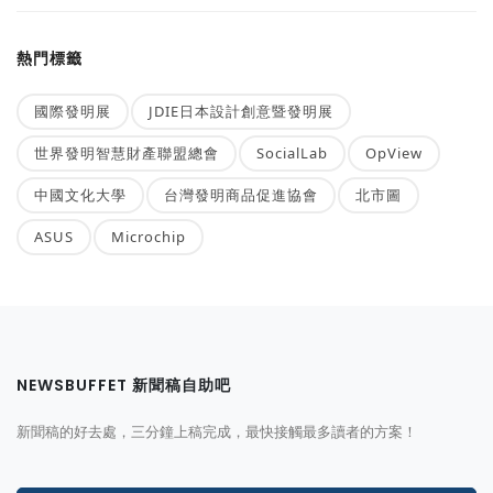
熱門標籤
國際發明展
JDIE日本設計創意暨發明展
世界發明智慧財產聯盟總會
SocialLab
OpView
中國文化大學
台灣發明商品促進協會
北市圖
ASUS
Microchip
NEWSBUFFET 新聞稿自助吧
新聞稿的好去處，三分鐘上稿完成，最快接觸最多讀者的方案！