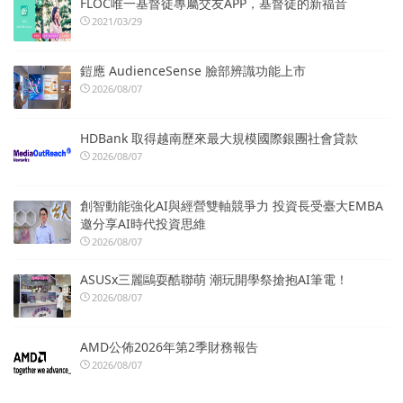
FLOC唯一基督徒專屬交友APP，基督徒的新福音
2021/03/29
鎧應 AudienceSense 臉部辨識功能上市
2026/08/07
HDBank 取得越南歷來最大規模國際銀團社會貸款
2026/08/07
創智動能強化AI與經營雙軸競爭力 投資長受臺大EMBA
邀分享AI時代投資思維
2026/08/07
ASUSx三麗鷗耍酷聯萌 潮玩開學祭搶抱AI筆電！
2026/08/07
AMD公佈2026年第2季財務報告
2026/08/07