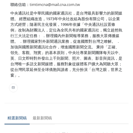
聯絡信箱：
timtimcna@mail.cna.com.tw
中央通訊社是中華民國的國家通訊社，是台灣最具影響力的新聞媒
體。 經歷組織改造，1973年中央社改組為股份有限公司，以企業
方式經營；隨著民主化發展，1996年依據「中央通訊社設置條
例」改制為財團法人，定位為全民共有的國家通訊社，獨立超然執
行三大法定任務： ．辦理國內外新聞報導業務，服務大眾傳播媒
體。 ．辦理國家對外新聞通訊業務，促進國際對台灣之瞭解。 ．
加強與國際新聞通訊社合作，增進國際新聞交流。 秉持「正確、
領先、客觀、翔實」的基本原則，中央社專業新聞團隊每天以中、
英、日文即時對外發出上千則新聞、照片、圖表、影音與資訊，是
台灣唯一多語文新聞媒體，服務對象從媒體客戶擴大為閱聽大眾；
從台灣民眾延伸至全球僑胞與讀者，充分扮演「台灣之眼，世界之
窗」。
精選新聞稿
最新新聞稿