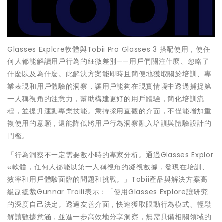
Glasses Explore軟體與Tobii Pro Glasses 3 搭配使用，使任
何人都能解讀用戶行為的細微差別——用戶們關注什麼、忽略了
什麼以及為什麼。此解決方案能即時且簡便地獲取關於培訓、專
業表現和用戶體驗的洞察，讓用戶能夠在現實情境中透過捕捉第
一人稱視角的注意力，幫助構建更好的用戶體驗，簡化培訓流
程，並提升運動專業技能。秉持採用直觀的介面，不僅能增加重
複使用的意願，還能降低將用戶行為洞察融入培訓與體驗設計的
門檻。
「行為洞察不一定需要數小時的專家分析。通過Glasses Explor
e軟體，任何人都能以第一人稱視角的凝視數據，發現在培訓、
效率和用戶體驗面臨的問題和挑戰。」Tobii產品與解決方案高
級副總裁Gunnar Troili表示：「使用Glasses Explore讓研究
的深度自己決定。透過友善介面，快速獲取眼動行為模式、輕鬆
解讀數據意涵，並進一步高效地分享洞察，無需具備相關領域的