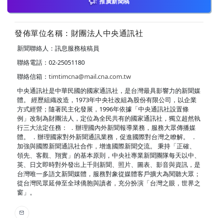
推廣新聞稿
發佈單位名稱：財團法人中央通訊社
新聞聯絡人：訊息服務核稿員
聯絡電話：02-25051180
聯絡信箱：
timtimcna@mail.cna.com.tw
中央通訊社是中華民國的國家通訊社，是台灣最具影響力的新聞媒
體。 經歷組織改造，1973年中央社改組為股份有限公司，以企業
方式經營；隨著民主化發展，1996年依據「中央通訊社設置條
例」改制為財團法人，定位為全民共有的國家通訊社，獨立超然執
行三大法定任務： ．辦理國內外新聞報導業務，服務大眾傳播媒
體。 ．辦理國家對外新聞通訊業務，促進國際對台灣之瞭解。 ．
加強與國際新聞通訊社合作，增進國際新聞交流。 秉持「正確、
領先、客觀、翔實」的基本原則，中央社專業新聞團隊每天以中、
英、日文即時對外發出上千則新聞、照片、圖表、影音與資訊，是
台灣唯一多語文新聞媒體，服務對象從媒體客戶擴大為閱聽大眾；
從台灣民眾延伸至全球僑胞與讀者，充分扮演「台灣之眼，世界之
窗」。