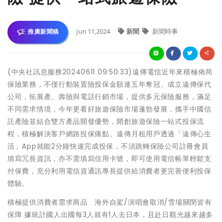
Jun 11,2024
新聞
新聞時事
推廣新聞稿
(中央社訊息服務20240611 09:50:33)遠傳電信近年來積極佈局
保險業務，不僅行動裝置險投保金額連五年奪冠、成立遠傳保代
公司，拓展產、壽險與電話行銷市場，提供多元保險服務，滿足
不同需求情境，今年更看好旅遊保險市場蓬勃發展，攜手中國信
託產險並結合雙方產品開發優勢，開創旅遊保險一站式投保流
程，積極解決客戶網路投保痛點。遠傳月租用戶透過「遠傳心生
活」App就能2分鐘快速完成投保，不須跳轉保險公司註冊會員
填寫冗長資訊，亦不需填寫信用卡號，即可使用電信帳單輕鬆支
付保費，充分利用電信資通訊專長提供給消費者更完善便利投保
體驗。
積極提供消費者需求商品 海外自駕/演唱會取消/雪場關閉皆有
保障 據統計國人出國每3人就有1人去日本，且赴日觀光越來越多