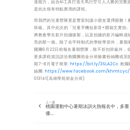
達能力，結合AI工具打造天馬行空引人入勝的完整
是此次很有特點實用的課程。
而我們的兒童營隊更是豐富到讓小朋友選擇困難！
班級。其中此次的「兒童手機短影音+開箱文實拍
將教會學生影片拍攝後製，以及拍攝的影片編輯成短
亮的那一個。除了在平時制式的學校學習外，暑期
國團6月22日前報名暑期營隊，除不折扣班級外，全
更多課程資訊請洽救國團前金分班臉書粉絲團或至臨
期7-8月電子簡章:
https://bit.ly/3SLA2Cc
救國
絲團:
https://www.facebook.com/khmtcyc/
013141(高雄學苑前金分班)
上一篇
桃園運動中心暑期泳訓火熱報名中，多重
優...