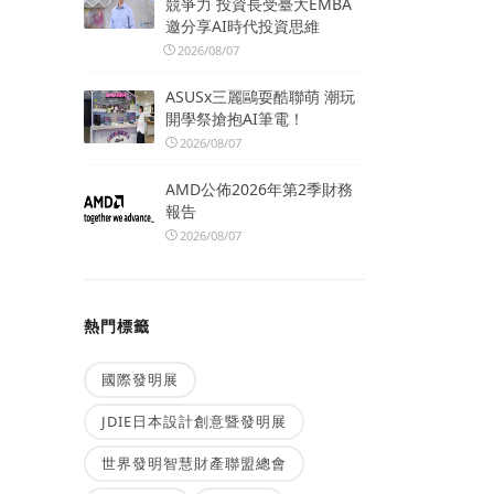
競爭力 投資長受臺大EMBA
邀分享AI時代投資思維
2026/08/07
ASUSx三麗鷗耍酷聯萌 潮玩
開學祭搶抱AI筆電！
2026/08/07
AMD公佈2026年第2季財務
報告
2026/08/07
熱門標籤
國際發明展
JDIE日本設計創意暨發明展
世界發明智慧財產聯盟總會