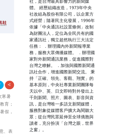
社，是台灣最具影響力的新聞媒
體。 經歷組織改造，1973年中央
社改組為股份有限公司，以企業方
式經營；隨著民主化發展，1996年
依據「中央通訊社設置條例」改制
為財團法人，定位為全民共有的國
家通訊社，獨立超然執行三大法定
任務： ．辦理國內外新聞報導業
務，服務大眾傳播媒體。 ．辦理國
家對外新聞通訊業務，促進國際對
台灣之瞭解。 ．加強與國際新聞通
訊社合作，增進國際新聞交流。 秉
持「正確、領先、客觀、翔實」的
基本原則，中央社專業新聞團隊每
天以中、英、日文即時對外發出上
次寒暑
千則新聞、照片、圖表、影音與資
訊，是台灣唯一多語文新聞媒體，
索教育；
服務對象從媒體客戶擴大為閱聽大
的暑假，
眾；從台灣民眾延伸至全球僑胞與
讀者，充分扮演「台灣之眼，世界
之窗」。
意、表