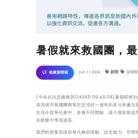
暑假就來救國團，最
Jun 11,2024
新聞
新聞
推廣新聞稿
(中央社訊息服務20240611 09:46:08
假高雄市救國團都幫您安排好一連串的多元有趣兒
在現今競爭社會中，多種不同體驗，讓小朋友能提
在歡樂中學習成長。
我們的密集班課程舉凡舞蹈律動、語文能力、空間智