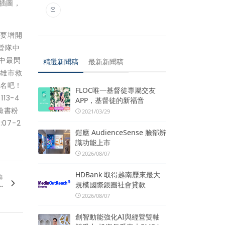
插圖，
需要增開
營隊中
中最閃
精選新聞稿
最新新聞稿
高雄市救
報名吧！
FLOC唯一基督徒專屬交友
113-4
APP，基督徒的新福音
臉書粉
2021/03/29
07-2
鎧應 AudienceSense 臉部辨
識功能上市
2026/08/07
HDBank 取得越南歷來最大
篇
.
規模國際銀團社會貸款
2026/08/07
創智動能強化AI與經營雙軸