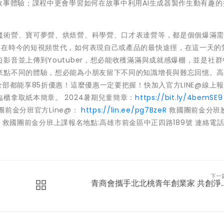
故事體驗；課程中更會學習如何在故事中利用AI生成器製作生動有趣的
魔術營、寶可夢營、烘焙營、科學營、口才表達營等，都是個個爆滿
」在時今的短視頻世代，如何表現自己或產品的最快途徑，在這一天的
影音並上傳到Youtuber，想必能收穫滿滿與成就感爆棚，並是社群
來點不同的體驗，想必能為小朋友留下不同的知識增長與難忘回憶。
部都能享85折優惠！這麼優惠一定要把握！快加入官方LINE@線上
櫃拿取紙本簡章。 2024暑期兒童簡章：
https://bit.ly/4bemSE9
團前金分班官方Line@：
https://lin.ee/pg7BzeR
救國團前金分班
救國團前金分班上課報名地點:高雄市前金區中正四路189號 連絡電話:
下一
青商會攜手北北桃青年創業家 共創淨..