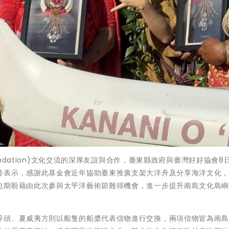
undation)文化交流的深厚友誼與合作，臺東縣政府與臺灣好好協會8
鈴表示，感謝此基金會近年協助臺東推廣支架大洋舟及分享海洋文化
也期盼藉由此次參與太平洋藝術節難得機會，進一步提升南島文化島
斧頭、夏威夷方則以船隻的船槳代表信物進行交換，兩項信物皆為南