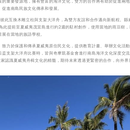
族的重要發源地，擁有豐富的海洋文化，雙方的合作將有助於促進兩
，促進南島民族文化傳承和發展。
，彼此互換木雕立柱與支架大洋舟，為雙方友誼和合作邁向新航程。縣
別為此提前至夏威夷茂宜島進行約2週的駐村創作，使用當地的雨豆樹，
留展在當地的族語學校。
，致力於保護和傳承夏威夷原住民文化，提供教育計畫、舉辦文化活
后盃支架大洋舟比賽時，皆與奇摩凱基金會進行南島海洋文化深度交
le K)引領大家認識夏威夷舟楫文化的精髓，期待未來透過更緊密的合作，向外