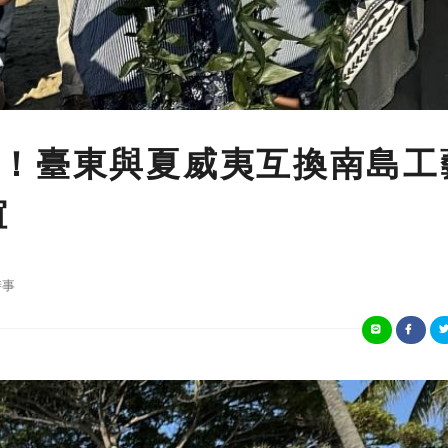
！臺東與夏威夷互換南島工
誼
時事