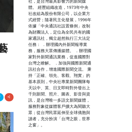
社，是台灣最具影響力的新聞媒
體。 經歷組織改造，1973年中央
社改組為股份有限公司，以企業方
式經營；隨著民主化發展，1996年
依據「中央通訊社設置條例」改制
為財團法人，定位為全民共有的國
家通訊社，獨立超然執行三大法定
任務： ．辦理國內外新聞報導業
藝
務，服務大眾傳播媒體。 ．辦理國
家對外新聞通訊業務，促進國際對
台灣之瞭解。 ．加強與國際新聞通
訊社合作，增進國際新聞交流。 秉
持「正確、領先、客觀、翔實」的
基本原則，中央社專業新聞團隊每
天以中、英、日文即時對外發出上
千則新聞、照片、圖表、影音與資
訊，是台灣唯一多語文新聞媒體，
服務對象從媒體客戶擴大為閱聽大
眾；從台灣民眾延伸至全球僑胞與
讀者，充分扮演「台灣之眼，世界
之窗」。