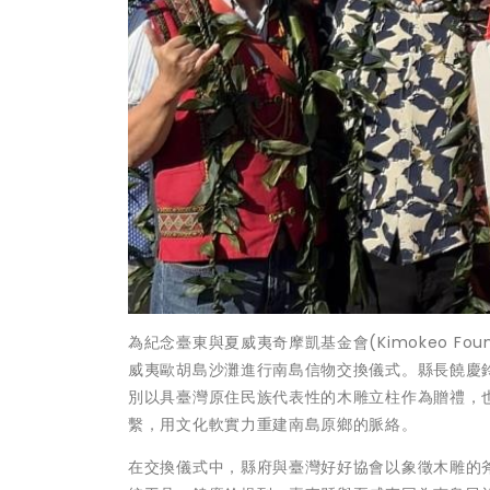
為紀念臺東與夏威夷奇摩凱基金會(Kimokeo Fo
威夷歐胡島沙灘進行南島信物交換儀式。縣長饒慶
別以具臺灣原住民族代表性的木雕立柱作為贈禮，
繫，用文化軟實力重建南島原鄉的脈絡。
在交換儀式中，縣府與臺灣好好協會以象徵木雕的