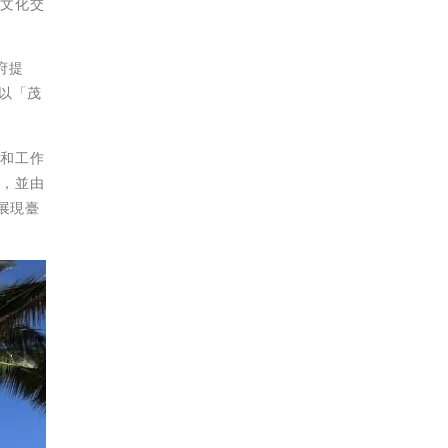
地文化交
府提
以「茂
動和工作
流，並由
界展現臺