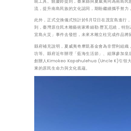
統工具。饒慶鈴提到，臺東縣與夏威夷同為南島民
流，提升南島民族的文化認同，期盼繼續攜手努力
此外，正式交換儀式預計於6月12日在茂宜島進行
到，臺灣原住民木雕藝術家希細勒·歷瓦厄繞，特
宜島火災」事件去發想，未來木雕立柱完成作品將
縣府補充說明，夏威夷奇摩凱基金會為非營利組織
坊等。縣府近年辦理「藍海生活節」、組隊參加皇
創辦人Kimokeo Kapahulehua (Unc
東的原民生命力與文化底蘊。