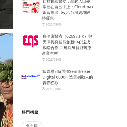
社群觸及會變，品牌入口要
掌握在自己手上：Cloudmax
匯智推出 .tw／.台灣網域限
時優惠
2026/08/06
真健康醫療（02697.HK）與
天津具身智能創新中心達成
戰略合作 共建具身智能醫療
產業生態
2026/08/06
陳嘉樺Ella選擇Sennheiser
Digital 6000打造震撼動人的
青春狂歡
2026/08/06
熱門標籤
北市圖