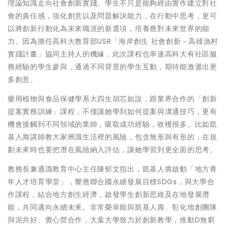
理論知識走向社會創新實踐。學生不只是能夠經由實作建立對社
會的責任感，強化創意以及問題解決能力，在行動中思考，更可
以將創新行動化為未來職涯的新選項，培養應對未來世界的能
力。因為擔任高科大教育部USR「海岸創生 社會創新－高雄漁村
實踐計畫」協同主持人的機緣，此次課程也串連高科大有社區服
務經驗的學生參與，通過不同背景的學生互動，期待能激盪出更
多創意。
藥用植物與食品保健學系大四生胡芯如說，跟業界合作的「創新
提案實務訓練」課程，不僅讓她學到如何提案與溝通技巧，更有
機會接觸到不同領域的業師，吸取成功經驗，收穫很多。比如凱
基人壽講師教大家辨識生活裡的風險，包含無形與有形的，在規
劃未來時也要把潛在風險納入評估，讓她學習到更全面的思考。
教務長兼通識教育中心主任陳郁文指出，凱基人壽啟動「地方青
年人才培育學堂」，響應聯合國永續發展目標SDGs，與大學合
作課程，結合地方創生經濟，啟發學生創新思維及在地發展潛
能，共同邁向永續未來。非常榮幸能與凱基人壽、彰化地創團隊
與泥共好、覺心營合作，大葉大學致力於創新教學，推動D無窮