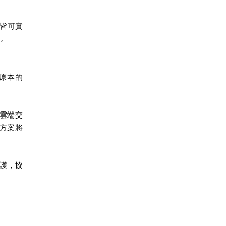
，皆可實
案。
了原本的
由雲端交
決方案將
。
全保護，協