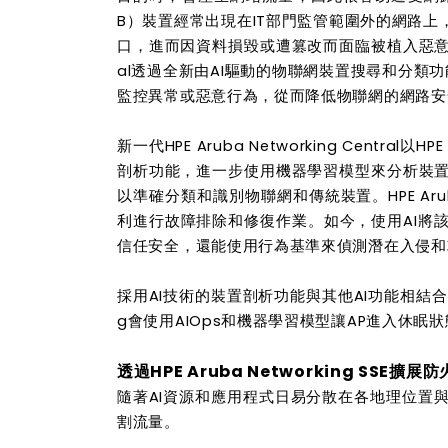
B）裝置經常出現在IT部門監管範圍外的網路
口，進而因資料損毀或遭篡改而面臨被植入惡意資料的AI下毒
al透過全新由AI驅動的物聯網裝置搜尋和分類
監控異常或惡意行為，從而降低物聯網的網路安
新一代HPE Aruba Networking Central以HPE
剖析功能，進一步使用機器學習模型來分析裝
以準確分類和識別物聯網和傳統裝置。HPE Aruba
利進行故障排除和修復作業。如今，使用AI將
信任安全，還能使用行為基準來偵測潛在入侵
採用AI技術的裝置剖析功能與其他AI功能相結合，將
g會使用AIOps和機器學習模型讓AP進入休
透過HPE Aruba Networking SSE擴
隨著AI資源和應用程式日易分散在各地理位置
割流量。