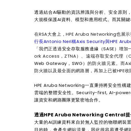
透過結合AI驅動的資訊辨識與分析、安全原則，以及
大規模保護AI資料、模型和應用程式。而其關鍵
在RSA大會上，HPE Aruba Networking
行長Antonio Neri稱Axis Security與H
「我們正透過
安全存取服務邊緣（SASE）
增加一
ork Access，ZTNA）、遠端存取安全代理（Cloud
Web Gateway，SWG）
的防火牆元素。而Axis
防火牆以及最全面的網路層，再加上已被HPE收購的
HPE Aruba Networking一直秉持將
雲端的整體安全性。Security-first, AI-p
讓資安和網路團隊更緊密地合作。
透過HPE Aruba Networking Cen
大量的AI訓練資料來自於無人監控的物聯網裝
目的時，會產生網站流量，因此很容易遭受網路威脅。