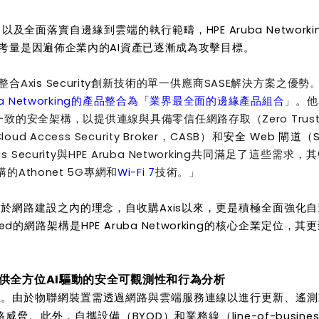
全面落實自邊緣到雲端的執行範疇，HPE Aruba Networki
考量是因遍佈企業內的AI資產已逐漸成為攻擊目標。
也展示整合Axis Security創新技術的單一供應商SASE解決方案之優勢
PE Aruba Networking的產品整合為「業界最全面的邊緣產品組合」
。他
致的安全架構，以提供連線與具備零信任網路存取（Zero Trust 
 Access Security Broker，CASB）和
安全 Web 閘道（S
 Security與HPE Aruba Networking共同滿足了這些需求
Athonet 5G專網和
Wi-Fi 7
技術。」
安全性構建於網路建設之內的理念，自收購Axis以來，更是積極全面強化
owered的網路架構是HPE Aruba Networking的核心企業定位，
tral提供全方位AI驅動的安全可觀測性和行為分析
置。由於物聯網裝置需透過網路與雲端服務連線以進行更新、遙測
此外，自攜設備（BYOD）和業務線（line-of-busines