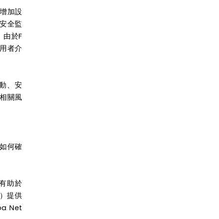
需增加設
端安全監
由於F
使用者介
活動、安
的相關風
臨如何確
功能有助於
）提供
 Net