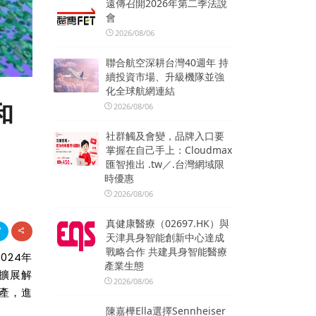
遠傳召開2026年第二季法說
會
2026/08/06
聯合航空深耕台灣40週年 持
續投資市場、升級機隊並強
化全球航網連結
和
2026/08/06
社群觸及會變，品牌入口要
掌握在自己手上：Cloudmax
匯智推出 .tw／.台灣網域限
時優惠
2026/08/06
真健康醫療（02697.HK）與
天津具身智能創新中心達成
戰略合作 共建具身智能醫療
024年
產業生態
佈擴展解
2026/08/06
資產，進
陳嘉樺Ella選擇Sennheiser