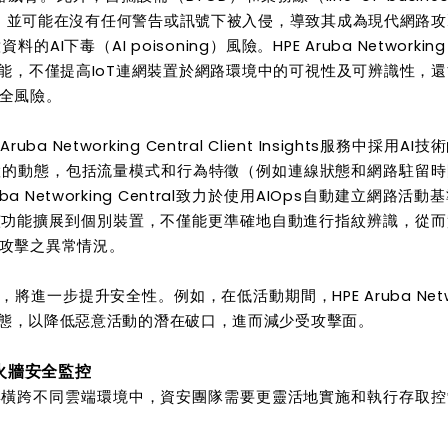
上，並可能在沒有任何警告或訊號下被入侵，導致其成為現代網路
（AI poisoning）風險。HPE Aruba Networking C
功能，不僅提高IoT連網裝置於網路環境中的可視性及可辨識性，
全風險。
 Aruba Networking Central Client Insights服務中採用AI
置的動態，包括流量模式和行為特徵（例如連線狀態和網路駐留時
 Networking Central致力於使用AIOps自動建立網路活動
該功能擴展到個別裝置，不僅能更準確地自動進行指紋辨識，從而
和攻擊之異常情況。
進一步提升安全性。例如，在低活動期間，HPE Aruba Netwo
眠狀態，以降低惡意活動的潛在破口，進而減少受攻擊面。
展防火牆安全監控
與橫跨不同雲端環境中，資安團隊需要更靈活地實施和執行存取控