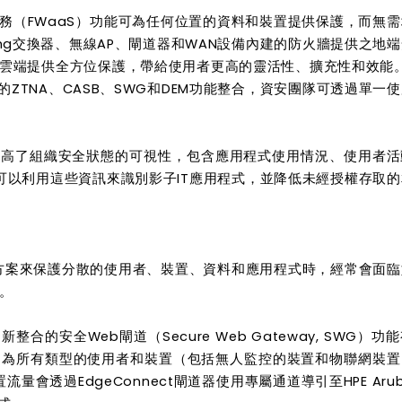
新防火牆即服務（FWaaS）功能可為任何位置的資料和裝置提供保護，而無
orking交換器、無線AP、閘道器和WAN設備內建的防火牆提供之地
雲端提供全方位保護，帶給使用者更高的靈活性、擴充性和效能。
SSE服務中的ZTNA、CASB、SWG和DEM功能整合，資安團隊可透過單一
新儀表板功能提高了組織安全狀態的可視性，包含應用程式使用情況、使用者
可以利用這些資訊來識別影子IT應用程式，並降低未經授權存取
決方案來保護分散的使用者、裝置、資料和應用程式時，經常會面
。
ct系列中新整合的安全Web閘道（Secure Web Gateway, SWG）
，為所有類型的使用者和裝置（包括無人監控的裝置和物聯網裝置
會透過EdgeConnect閘道器使用專屬通道導引至HPE Aruba