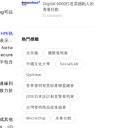
Digital 6000打造震撼動人的
青春狂歡
ng可以
2026/08/06
。
HPE執
熱門標籤
表示：
Netw
北市圖
國際發明展
ecure
，其中包含
中國文化大學
SocialLab
OpView
自邊緣到
世界發明智慧財產聯盟總會
其更致力於
JDIE日本設計創意暨發明展
台灣發明商品促進協會
Microchip
永春分館
或其他
，
s
LO