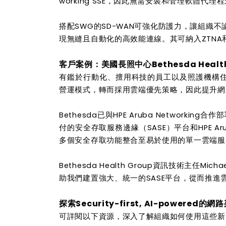
working SSE，因此無需安裝和管理軟體代理
搭配SWG的SD-WAN可強化防護力，讓組織
現無縫且自動化的高效能連線。其可納入ZTNA
客戶案例：美國長照中心Bethesda Health 
有鑑於行動化、擅用科技的員工以及照護機構住民
營運模式，轉而採用雲端優先策略，因此提升網
Bethesda已與HPE Aruba Networking
付的安全存取服務邊緣（SASE）平台和HPE Ar
多個安全存取功能整合至易於使用的單一雲端服
Bethesda Health Group資訊技術主任Micha
助我們建置強大、統一的SASE平台，從而推進
探索Security-first, AI-powered的網
可詳閱以下資源，深入了解組織如何使用這些新