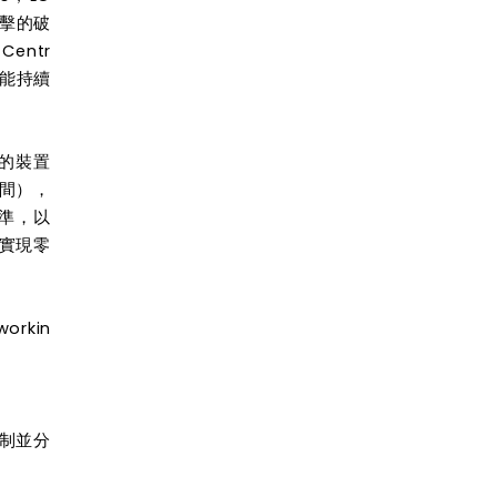
攻擊的破
entr
還能持續
技術的裝置
間），
基準，以
實現零
rkin
制並分