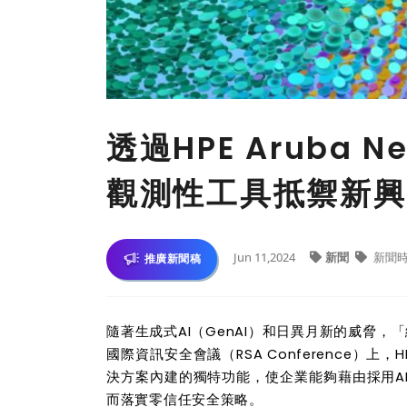
透過HPE Aruba 
觀測性工具抵禦新興G
Jun 11,2024
新聞
新聞
推廣新聞稿
隨著生成式AI（GenAI）和日異月新的威脅
國際資訊安全會議（RSA Conference）上，
決方案內建的獨特功能，使企業能夠藉由採用A
而落實零信任安全策略。