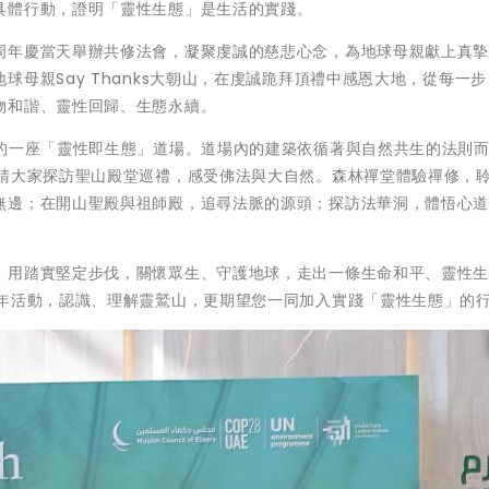
具體行動，證明「靈性生態」是生活的實踐。
周年慶當天舉辦共修法會，凝聚虔誠的慈悲心念，為地球母親獻上真
母親Say Thanks大朝山，在虔誠跪拜頂禮中感恩大地，從每一
物和諧、靈性回歸、生態永續。
球的一座「靈性即生態」道場。道場內的建築依循著與自然共生的法則
邀請大家探訪聖山殿堂巡禮，感受佛法與大自然。森林禪堂體驗禪修，
無邊；在開山聖殿與祖師殿，追尋法脈的源頭；探訪法華洞，體悟心
，用踏實堅定步伐，關懷眾生、守護地球，走出一條生命和平、靈性
周年活動，認識、理解靈鷲山，更期望您一同加入實踐「靈性生態」的