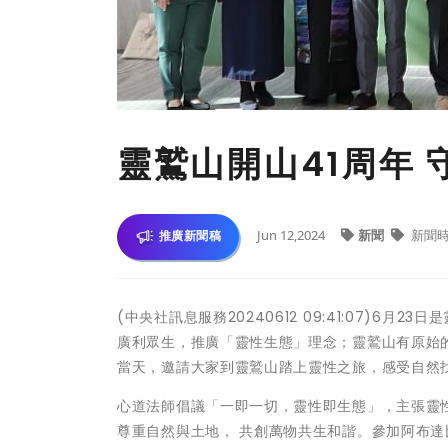
靈鷲山開山41周年
Jun 12,2024
新聞
新聞
推廣新聞稿
(中央社訊息服務20240612 09:41:07)
廣利眾生，推廣「靈性生態」理念；靈鷲山有原始
當天，邀請大家到靈鷲山踏上靈性之旅，感受自然
心道法師倡議「一即一切，靈性即生態」，主張靈
尊重自然與土地， 共創萬物共生和諧。參加阿布