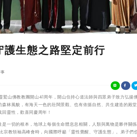
 守護生態之路堅定前行
時事
6月23日是靈鷲山佛教教團開山41周年，開山住持心道法師與四眾弟子致力弘揚
的森林風貌，有海天一色的壯闊景觀、也有依循自然、共生建造的殿
找回靈性，歡喜同慶周年！
性是一切的根本，地球上每個生命體息息相關，人類與萬物是夥伴關
達比宗教領袖高峰會時，向國際呼籲「靈性覺醒、守護生態」。弟子們