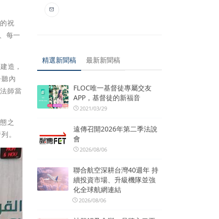
摯的祝
步、每一
精選新聞稿
最新新聞稿
而建造，
聆聽內
FLOC唯一基督徒專屬交友
道法師當
APP，基督徒的新福音
2021/03/29
生態之
遠傳召開2026年第二季法說
行列。
會
2026/08/06
聯合航空深耕台灣40週年 持
續投資市場、升級機隊並強
化全球航網連結
2026/08/06