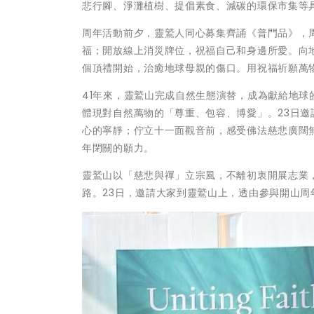
悲行腳、淨灘植樹、提倡素食、減碳的環保市集等
周年活動前夕，靈鷲人同心募集齊誦《普門品》，
福；開放線上消災牌位，祝福自己和身邊所愛。向地球
個頂禮開始，治癒地球母親的傷口。用祝福祈願萬
41年來，靈鷲山完成自然生態演替，成為獻給地
體現對自然萬物的「尊重、包容、博愛」。23日
心的寧靜；佇立十一面觀音前，感受佛法慈悲廣闊
年閉關的願力。
靈鷲山以「慈悲與禪」立宗風，不離初衷開展志業
路。23日，邀請大家到靈鷲山上，透由參與開山