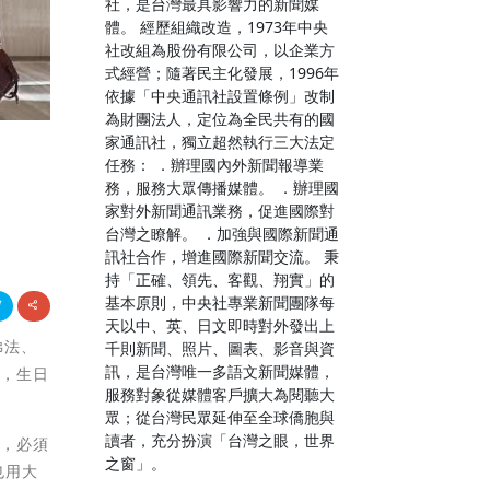
社，是台灣最具影響力的新聞媒
體。 經歷組織改造，1973年中央
社改組為股份有限公司，以企業方
式經營；隨著民主化發展，1996年
依據「中央通訊社設置條例」改制
為財團法人，定位為全民共有的國
家通訊社，獨立超然執行三大法定
任務： ．辦理國內外新聞報導業
務，服務大眾傳播媒體。 ．辦理國
家對外新聞通訊業務，促進國際對
台灣之瞭解。 ．加強與國際新聞通
訊社合作，增進國際新聞交流。 秉
持「正確、領先、客觀、翔實」的
基本原則，中央社專業新聞團隊每
天以中、英、日文即時對外發出上
佛法、
千則新聞、照片、圖表、影音與資
訊，是台灣唯一多語文新聞媒體，
堂，生日
服務對象從媒體客戶擴大為閱聽大
眾；從台灣民眾延伸至全球僑胞與
讀者，充分扮演「台灣之眼，世界
係，必須
之窗」。
也用大