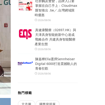
社群觸及會變，品牌入口要
掌握在自己手上：Cloudmax
匯智推出 .tw／.台灣網域限
時優惠
2026/08/06
真健康醫療（02697.HK）與
天津具身智能創新中心達成
戰略合作 共建具身智能醫療
產業生態
2026/08/06
陳嘉樺Ella選擇Sennheiser
Digital 6000打造震撼動人的
青春狂歡
2026/08/06
熱門標籤
北市圖
國際發明展